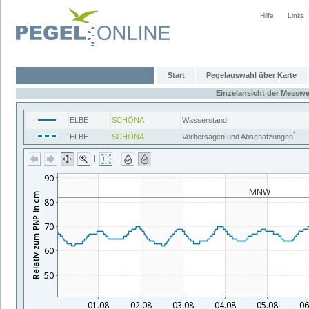
Hilfe
Links
Start
Pegelauswahl über Karte
Einzelansicht der Messwe
ELBE
SCHÖNA
Wasserstand
*
ELBE
SCHÖNA
Vorhersagen und Abschätzungen
|
|