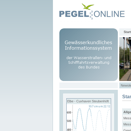
Start
Newsle
Sta
Elbe - Cuxhaven Steubenhöft
Allg
Mess
Mess
Gewä