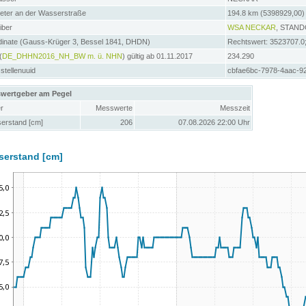
meter an der Wasserstraße
194.8 km (5398929,00)
iber
WSA NECKAR
, STAN
dinate (Gauss-Krüger 3, Bessel 1841, DHDN)
Rechtswert: 3523707.0
(
DE_DHHN2016_NH_BW m. ü. NHN
) gültig ab 01.11.2017
234.290
tellenuuid
cbfae6bc-7978-4aac-9
wertgeber am Pegel
r
Messwerte
Messzeit
erstand [cm]
206
07.08.2026 22:00 Uhr
serstand [cm]