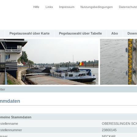
Hilfe
Links
Impressum
Nutzungsbedingungen
Datenschutz
Pegelauswahl über Karte
Pegelauswahl über Tabelle
Abo
Down
tter
mmdaten
emeine Stammdaten
stellenname
OBERESSLINGEN SC
stellennummer
23800145
sser
NECKAR