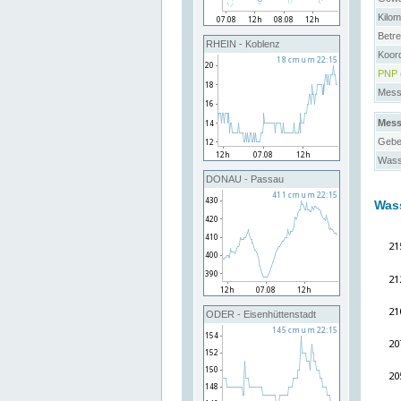
Kilo
Betre
RHEIN - Koblenz
Koor
PNP
Messs
Mess
Gebe
Wass
DONAU - Passau
Was
ODER - Eisenhüttenstadt