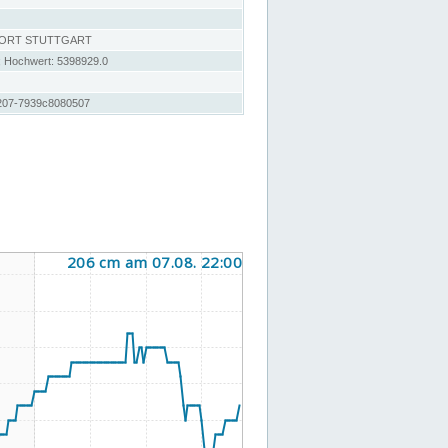
DORT STUTTGART
; Hochwert: 5398929.0
207-7939c8080507