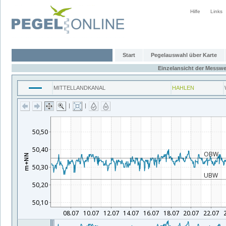
Hilfe
Links
Start
Pegelauswahl über Karte
Einzelansicht der Messwe
MITTELLANDKANAL
HAHLEN
|
|