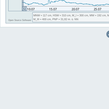
MNW
= 117 cm,
HSW
= 310 cm,
M_I
= 300 cm,
MW
= 192 cm,
M_III
= 400 cm,
PNP
= 31,82
m. ü. NN
Open Source Software