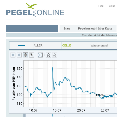
Hilfe
Links
Start
Pegelauswahl über Karte
Einzelansicht der Messwe
ALLER
CELLE
Wasserstand
|
|