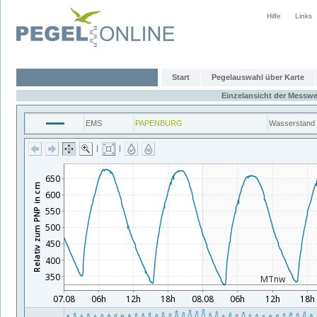
Hilfe
Links
Start
Pegelauswahl über Karte
Einzelansicht der Messwe
EMS
PAPENBURG
Wasserstand
|
|