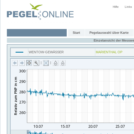
Hilfe
Links
Start
Pegelauswahl über Karte
Einzelansicht der Messwe
WENTOW-GEWÄSSER
MARIENTHAL OP
|
|