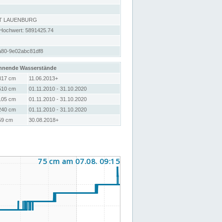
T LAUENBURG
 Hochwert: 5891425.74
a80-9e02abc81df8
hnende Wasserstände
817 cm
11.06.2013+
510 cm
01.11.2010 - 31.10.2020
105 cm
01.11.2010 - 31.10.2020
240 cm
01.11.2010 - 31.10.2020
59 cm
30.08.2018+