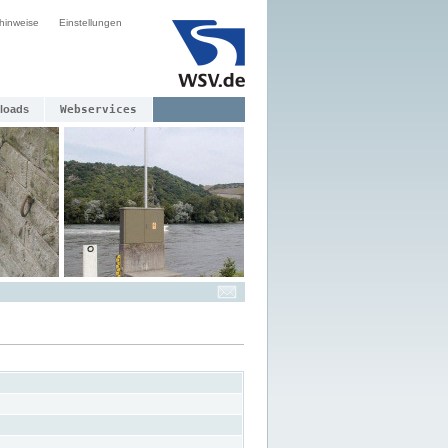
hinweise
Einstellungen
loads
Webservices