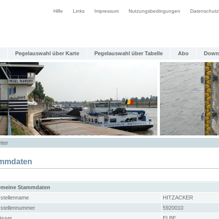
Hilfe
Links
Impressum
Nutzungsbedingungen
Datenschutz
Pegelauswahl über Karte
Pegelauswahl über Tabelle
Abo
Down
tter
mmdaten
emeine Stammdaten
stellenname
HITZACKER
stellennummer
5920010
sser
ELBE