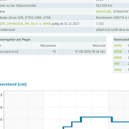
meter an der Wasserstraße
522.639 km
iber
WSA ELBE
, STANDOR
dinate (Zone 32N, ETRS 1989, UTM)
Rechtswert: 636774.4;
(
DE_DHHN2016_NH_NI m. ü. NHN
) gültig ab 01.11.2017
7.372
tellenuuid
a26e57c9-1cb8-4fca-b
wertgeber am Pegel
Kennzeic
r
Messwerte
Messzeit
HHW
erstand [cm]
75
07.08.2026 09:16 Uhr
MHW
MNW
MW
NNW
serstand [cm]