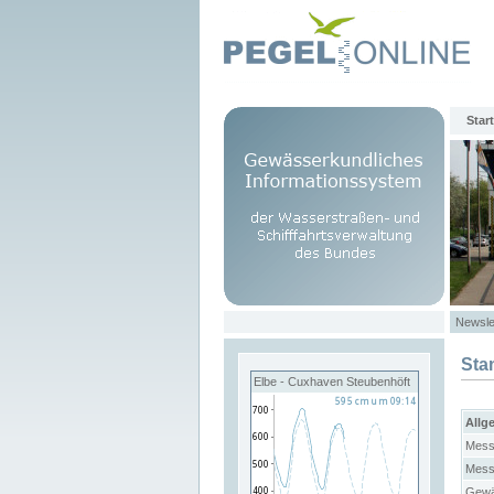
Start
Newsle
Sta
Elbe - Cuxhaven Steubenhöft
Allg
Mess
Mess
Gewä