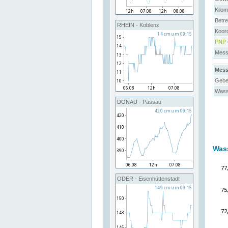
Kilo
Betre
RHEIN - Koblenz
Koor
PNP
Messs
Mess
Gebe
Wass
DONAU - Passau
Was
ODER - Eisenhüttenstadt