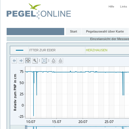
Hilfe
Links
Start
Pegelauswahl über Karte
Einzelansicht der Messwe
ITTER ZUR EDER
HERZHAUSEN
|
|