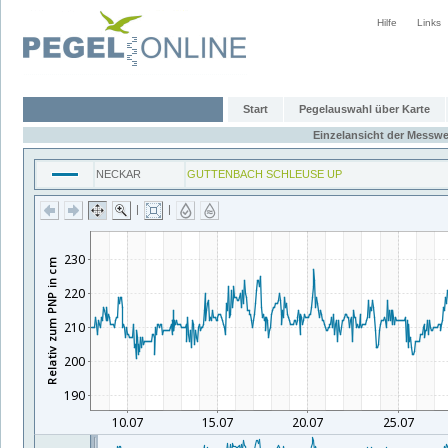
Hilfe
Links
Start
Pegelauswahl über Karte
Einzelansicht der Messwe
NECKAR
GUTTENBACH SCHLEUSE UP
|
|