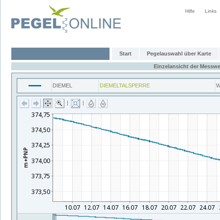
Hilfe
Links
Start
Pegelauswahl über Karte
Einzelansicht der Messwe
DIEMEL
DIEMELTALSPERRE
W
|
|