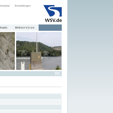
hinweise
Einstellungen
loads
Webservices