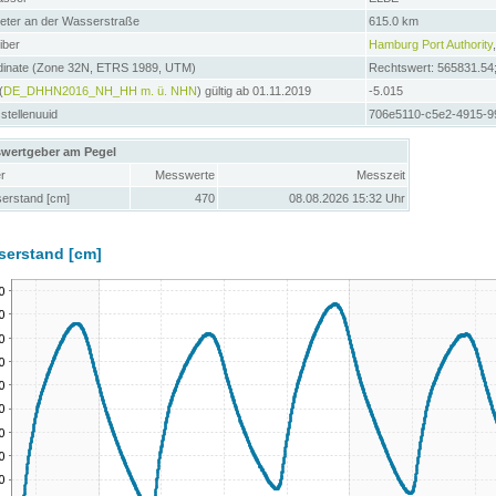
meter an der Wasserstraße
615.0 km
iber
Hamburg Port Authority
dinate (Zone 32N, ETRS 1989, UTM)
Rechtswert: 565831.54
(
DE_DHHN2016_NH_HH m. ü. NHN
) gültig ab 01.11.2019
-5.015
tellenuuid
706e5110-c5e2-4915-9
wertgeber am Pegel
r
Messwerte
Messzeit
erstand [cm]
470
08.08.2026 15:32 Uhr
serstand [cm]