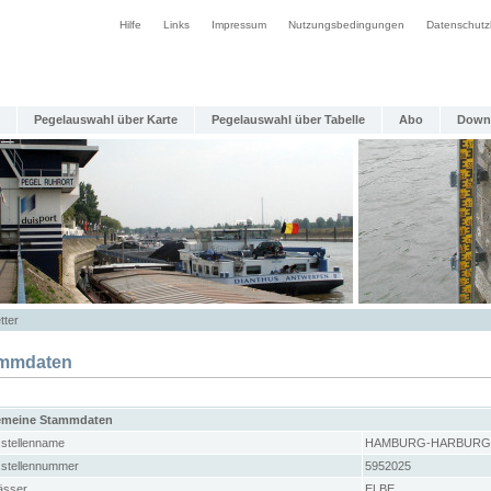
Hilfe
Links
Impressum
Nutzungsbedingungen
Datenschutz
Pegelauswahl über Karte
Pegelauswahl über Tabelle
Abo
Down
tter
mmdaten
emeine Stammdaten
stellenname
HAMBURG-HARBURG
stellennummer
5952025
sser
ELBE