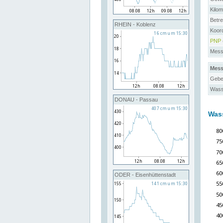
Kilo
Betre
RHEIN - Koblenz
Koor
PNP
Messs
Mess
Gebe
Wass
DONAU - Passau
Was
ODER - Eisenhüttenstadt