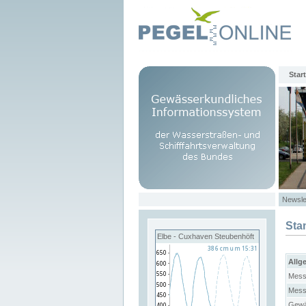
Start
Newsle
Sta
Elbe - Cuxhaven Steubenhöft
Allg
Mess
Mess
Gewä