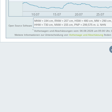
MNW
= 194 cm,
RNW
= 207 cm,
HSW
= 480 cm,
MW
= 290 cm,
HHW
= 730 cm,
NNW
= 155 cm,
PNP
= 299,575
m. ü. NHN
Open Source Software
*
Vorhersagen und Abschätzungen vom: 06.08.2026 um 05:00 Uhr, 
Weitere Informationen zur Unterscheidung von
Vorhersage und Abschätzung
finden 