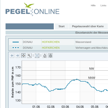
Hilfe
Links
Start
Pegelauswahl über Karte
Einzelansicht der Messwe
DONAU
HOFKIRCHEN
Wasserstand
DONAU
HOFKIRCHEN
Vorhersagen und Abschätz
|
|