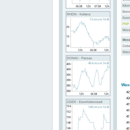
Kilo
Betre
RHEIN - Koblenz
Koor
PNP
Messs
Mess
Gebe
Wass
DONAU - Passau
Was
ODER - Eisenhüttenstadt