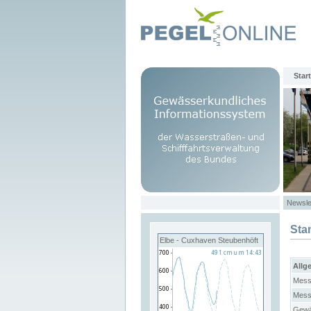
Start
Newsle
Sta
Elbe - Cuxhaven Steubenhöft
Allg
Mess
Mess
Gewä