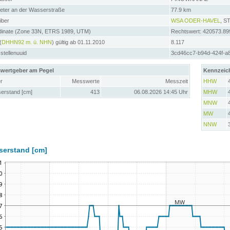
meter an der Wasserstraße
77.9 km
iber
WSA ODER-HAVEL
, 
dinate (Zone 33N, ETRS 1989, UTM)
Rechtswert: 420573.89
(
DHHN92 m. ü. NHN
) gültig ab 01.11.2010
8.117
tellenuuid
3cd46cc7-b94d-424f-a
wertgeber am Pegel
Kennzeic
r
Messwerte
Messzeit
HHW
erstand [cm]
413
06.08.2026 14:45 Uhr
MHW
MNW
MW
NNW
serstand [cm]