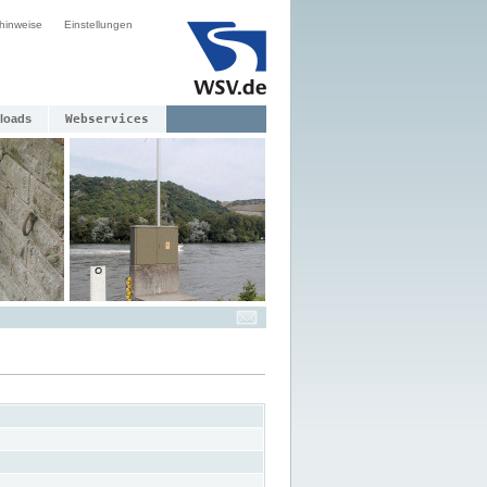
hinweise
Einstellungen
loads
Webservices