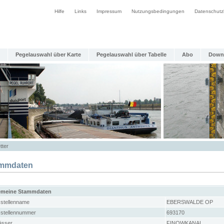
Hilfe
Links
Impressum
Nutzungsbedingungen
Datenschutz
Pegelauswahl über Karte
Pegelauswahl über Tabelle
Abo
Down
tter
mmdaten
emeine Stammdaten
stellenname
EBERSWALDE OP
stellennummer
693170
sser
FINOWKANAL