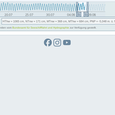
HThw
= 1065 cm,
NTnw
= 171 cm,
MTnw
= 368 cm,
MThw
= 684 cm,
PNP
= -5,048
m. ü.
rden vom
Bundesamt für Seeschifffahrt und Hydrographie
zur Verfügung gestellt.