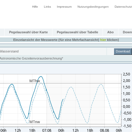
Hilfe
Links
Impressum
Nutzungsbedingungen
Datenschutz
Pegelauswahl über Karte
Pegelauswahl über Tabelle
Abo
Down
Einzelansicht der Messwerte (für eine Mehrfachansicht)
hier
klicken)
Wasserstand
Download
Astronomische Gezeitenvorausberechnung*