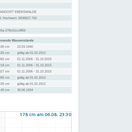
STANDORT EBERSWALDE
8; Hochwert: 5836827.702
55a-278c61cc8f50
hnende Wasserstände
630 cm
22.03.1940
535 cm
gültig ab 01.02.2012
492 cm
01.11.2006 - 31.10.2015
218 cm
01.11.2006 - 31.10.2015
327 cm
01.11.2006 - 31.10.2015
495 cm
gültig ab 01.02.2012
535 cm
gültig ab 01.02.2012
145 cm
30.06.1934