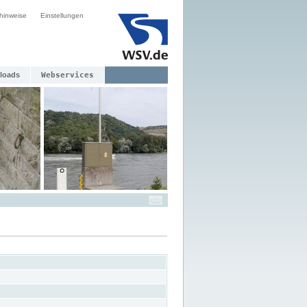
hinweise
Einstellungen
loads
Webservices