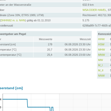
meter an der Wasserstraße
632.9 km
iber
WSA ODER-HAVEL
, 
dinate (Zone 33N, ETRS 1989, UTM)
Rechtswert: 461711.30
(
DHHN92 m. ü. NHN
) gültig ab 01.11.2010
5.175
tellenuuid
6298a8f9-7c77-4605-a
wertgeber am Pegel
Kennzeic
r
Messwerte
Messzeit
HHW
erstand [cm]
178
06.08.2026 23:30 Uhr
HSW
emperatur [°C]
20,7
06.08.2026 23:30 Uhr
MHW
ertemperatur [°C]
25,4
06.08.2026 23:00 Uhr
MNW
MW
M_I
M_II
NNW
serstand [cm]