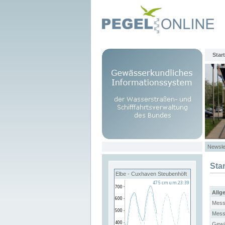
Start
Newsle
Sta
Elbe - Cuxhaven Steubenhöft
Allg
Mess
Mess
Gewä