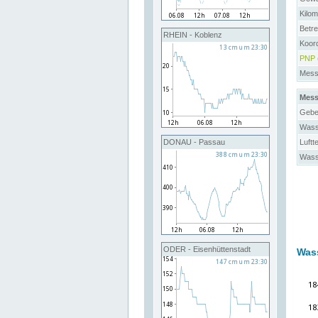
Kilo
Betre
RHEIN - Koblenz
Koor
PNP
Messs
Mess
Gebe
Wass
Luftt
DONAU - Passau
Wass
ODER - Eisenhüttenstadt
Was