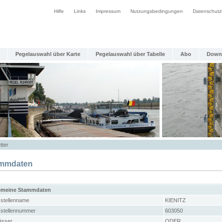
Hilfe
Links
Impressum
Nutzungsbedingungen
Datenschutz
Pegelauswahl über Karte
Pegelauswahl über Tabelle
Abo
Down
tter
mmdaten
emeine Stammdaten
stellenname
KIENITZ
stellennummer
603050
sser
ODER