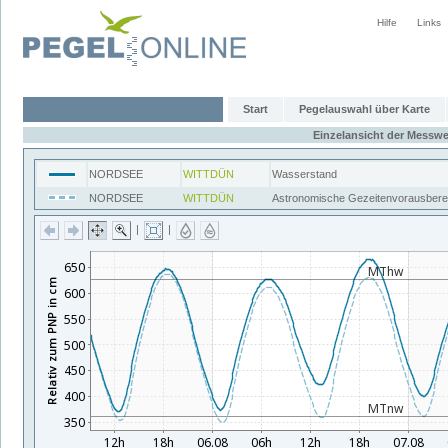
Hilfe
Links
Start
Pegelauswahl über Karte
Einzelansicht der Messwe
NORDSEE
WITTDÜN
Wasserstand
NORDSEE
WITTDÜN
Astronomische Gezeitenvorausber
|
|