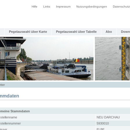
Hilfe
Links
Impressum
Nutzungsbedingungen
Datenschutz
Pegelauswahl über Karte
Pegelauswahl über Tabelle
Abo
Down
tter
mmdaten
emeine Stammdaten
stellenname
NEU DARCHAU
stellennummer
5930010
sser
ELBE