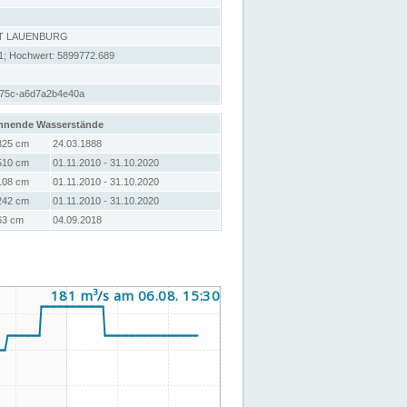
T LAUENBURG
1; Hochwert: 5899772.689
975c-a6d7a2b4e40a
hnende Wasserstände
825 cm
24.03.1888
510 cm
01.11.2010 - 31.10.2020
108 cm
01.11.2010 - 31.10.2020
242 cm
01.11.2010 - 31.10.2020
63 cm
04.09.2018