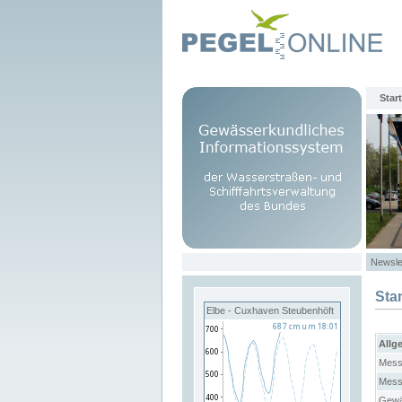
Start
Newsle
Sta
Elbe - Cuxhaven Steubenhöft
Allg
Mess
Mess
Gewä