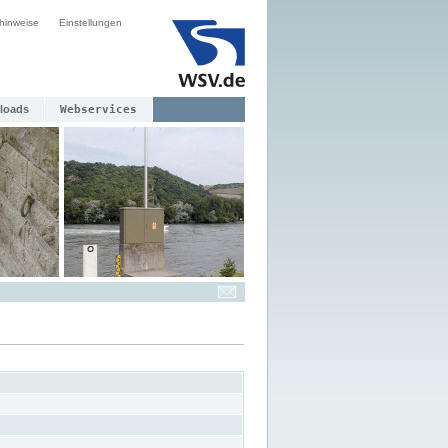
hinweise
Einstellungen
loads
Webservices