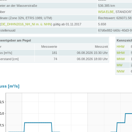
meter an der Wasserstraße
536.385 km
iber
WSA ELBE
, STANDOR
dinate (Zone 32N, ETRS 1989, UTM)
Rechtswert: 626071.58
(
DE_DHHN2016_NH_NI m. ü. NHN
) gültig ab 01.11.2017
5.658
tellenuuid
67d6e882-b60c-40d3-
wertgeber am Pegel
Kennzeic
r
Messwerte
Messzeit
HHW
ss [m³/s]
181
06.08.2026 15:30 Uhr
MHW
erstand [cm]
74
06.08.2026 18:00 Uhr
MNW
MW
NNW
uss [m³/s]