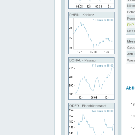
Kilo
Betre
RHEIN - Koblenz
Koor
PNP
Messs
Mess
Gebe
Abflu
Wass
DONAU - Passau
Abfl
ODER - Eisenhüttenstadt