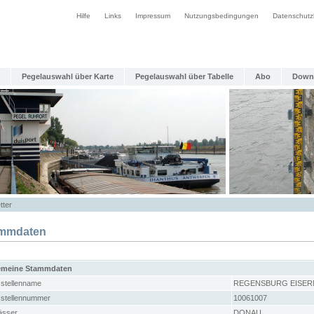
Hilfe
Links
Impressum
Nutzungsbedingungen
Datenschutz
Pegelauswahl über Karte
Pegelauswahl über Tabelle
Abo
Down
tter
mmdaten
emeine Stammdaten
stellenname
REGENSBURG EISER
stellennummer
10061007
sser
DONAU