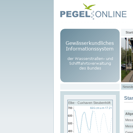
Start
Newsle
Sta
Elbe - Cuxhaven Steubenhöft
Allg
Mess
Mess
Gewä