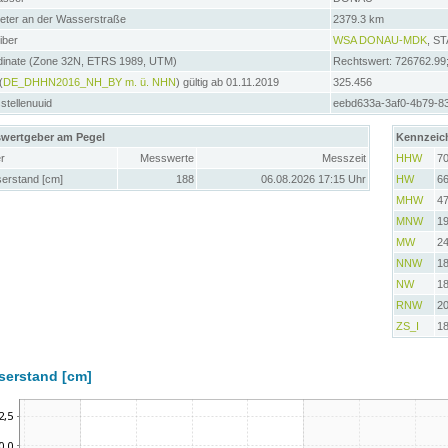
meter an der Wasserstraße
2379.3 km
iber
WSA DONAU-MDK
, S
dinate (Zone 32N, ETRS 1989, UTM)
Rechtswert: 726762.99
(
DE_DHHN2016_NH_BY m. ü. NHN
) gültig ab 01.11.2019
325.456
tellenuuid
eebd633a-3af0-4b79-8
wertgeber am Pegel
Kennzeic
r
Messwerte
Messzeit
HHW
7
erstand [cm]
188
06.08.2026 17:15 Uhr
HW
6
MHW
4
MNW
1
MW
2
NNW
1
NW
1
RNW
2
ZS_I
1
serstand [cm]