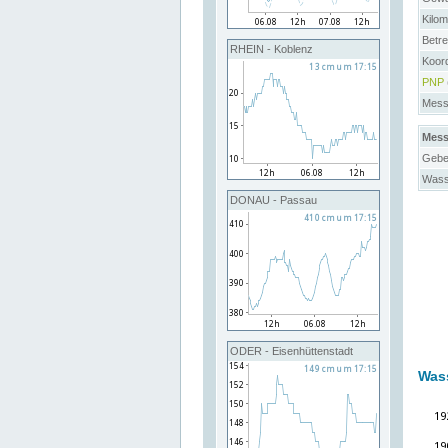
Kilo
Betre
RHEIN - Koblenz
Koor
PNP
Messs
Mess
Gebe
Wass
DONAU - Passau
ODER - Eisenhüttenstadt
Was