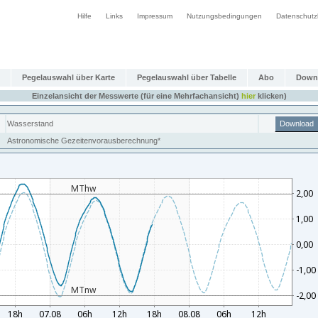
Hilfe
Links
Impressum
Nutzungsbedingungen
Datenschutz
Pegelauswahl über Karte
Pegelauswahl über Tabelle
Abo
Down
Einzelansicht der Messwerte (für eine Mehrfachansicht)
hier
klicken)
Wasserstand
Download
Astronomische Gezeitenvorausberechnung*