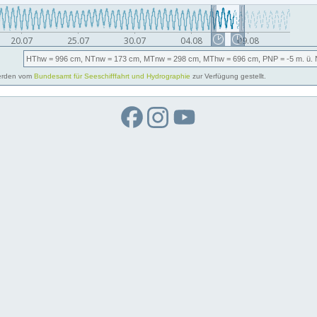
HThw
= 996 cm,
NTnw
= 173 cm,
MTnw
= 298 cm,
MThw
= 696 cm,
PNP
= -5
m. ü.
rden vom
Bundesamt für Seeschifffahrt und Hydrographie
zur Verfügung gestellt.