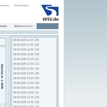
09.08.2026 09:15: 208
hinweise
Einstellungen
09.08.2026 09:30: 209
09.08.2026 09:45: 211
09.08.2026 10:00: 211
09.08.2026 10:15: 212
09.08.2026 10:30: 209
loads
Webservices
09.08.2026 10:45: 203
09.08.2026 11:00: 207
09.08.2026 11:15: 204
09.08.2026 11:30: 205
09.08.2026 11:45: 214
09.08.2026 12:00: 209
09.08.2026 12:15: 211
09.08.2026 12:30: 212
09.08.2026 12:45: 210
09.08.2026 13:00: 205
09.08.2026 13:15: 207
09.08.2026 13:30: 202
09.08.2026 13:45: 209
09.08.2026 14:00: 211
09.08.2026 14:15: 210
09.08.2026 14:30: 210
09.08.2026 14:45: 213