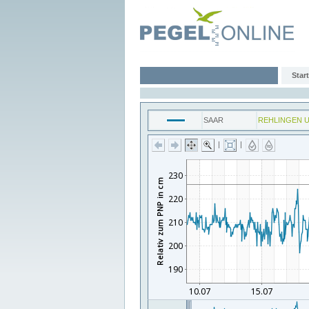
Start
SAAR
REHLINGEN 
|
|