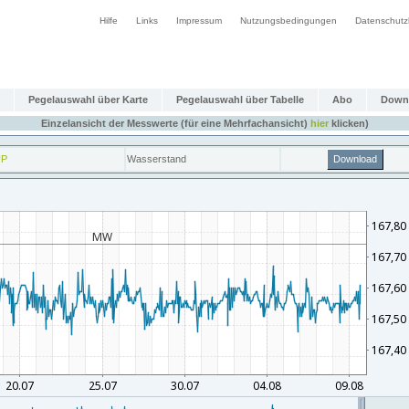
Hilfe
Links
Impressum
Nutzungsbedingungen
Datenschutz
Pegelauswahl über Karte
Pegelauswahl über Tabelle
Abo
Down
Einzelansicht der Messwerte (für eine Mehrfachansicht)
hier
klicken)
UP
Wasserstand
Download