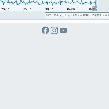
MW
= 226 cm,
HHW
= 920 cm,
PNP
= 165,479
m. ü.