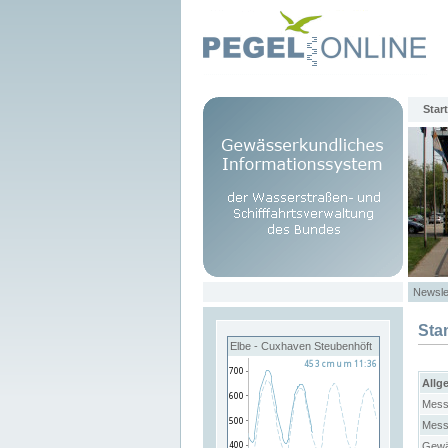
Start
Newsle
Sta
Elbe - Cuxhaven Steubenhöft
Allg
Mess
Mess
Gewä