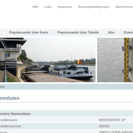
Hilfe
Links
Impressum
Nutzungsbedingungen
Datenschutz
Pegelauswahl über Karte
Pegelauswahl über Tabelle
Abo
Down
tter
mmdaten
emeine Stammdaten
stellenname
WERNSDORF UP
stellennummer
585930
sser
SPREE-ODER-WASSE