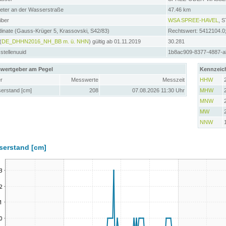
meter an der Wasserstraße
47.46 km
iber
WSA SPREE-HAVEL
, 
inate (Gauss-Krüger 5, Krassovski, S42/83)
Rechtswert: 5412104.0
(
DE_DHHN2016_NH_BB m. ü. NHN
) gültig ab 01.11.2019
30.281
tellenuuid
1b8ac909-8377-4887-
wertgeber am Pegel
Kennzeic
r
Messwerte
Messzeit
HHW
erstand [cm]
208
07.08.2026 11:30 Uhr
MHW
MNW
MW
NNW
serstand [cm]