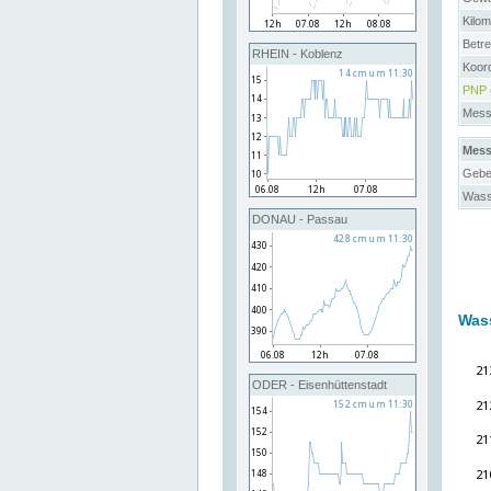
Kilo
Betre
RHEIN - Koblenz
Koord
PNP
Messs
Mess
Gebe
Wass
DONAU - Passau
Was
ODER - Eisenhüttenstadt