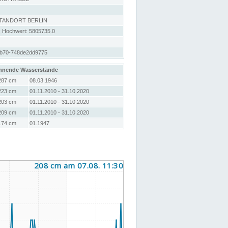
STANDORT BERLIN
; Hochwert: 5805735.0
ab70-748de2dd9775
hnende Wasserstände
287 cm
08.03.1946
223 cm
01.11.2010 - 31.10.2020
203 cm
01.11.2010 - 31.10.2020
209 cm
01.11.2010 - 31.10.2020
174 cm
01.1947