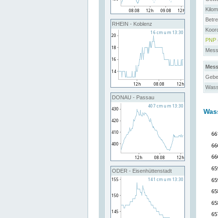
Kilo
Betre
RHEIN - Koblenz
Koor
PNP
Messs
Mess
Gebe
Wass
DONAU - Passau
Was
ODER - Eisenhüttenstadt