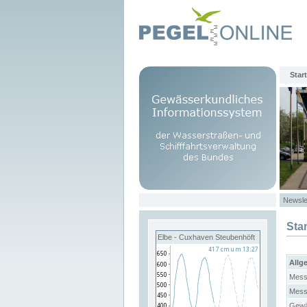
Start
Newsle
Sta
Elbe - Cuxhaven Steubenhöft
Allg
Mess
Mess
Gewä