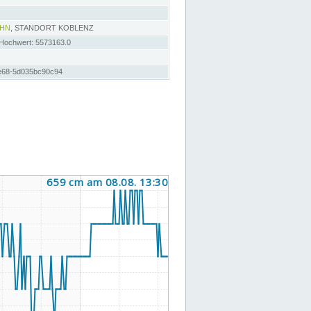
AHN
, STANDORT KOBLENZ
 Hochwert: 5573163.0
e68-5d035bc90c94