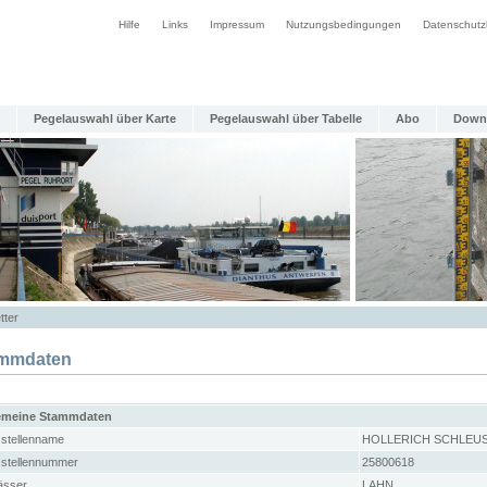
Hilfe
Links
Impressum
Nutzungsbedingungen
Datenschutz
Pegelauswahl über Karte
Pegelauswahl über Tabelle
Abo
Down
tter
mmdaten
emeine Stammdaten
stellenname
HOLLERICH SCHLEU
stellennummer
25800618
sser
LAHN