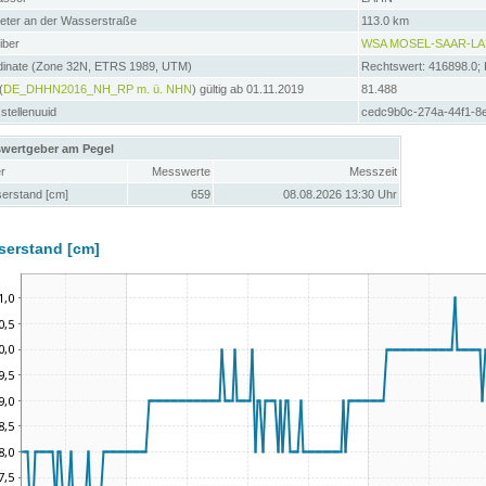
meter an der Wasserstraße
113.0 km
iber
WSA MOSEL-SAAR-L
dinate (Zone 32N, ETRS 1989, UTM)
Rechtswert: 416898.0;
(
DE_DHHN2016_NH_RP m. ü. NHN
) gültig ab 01.11.2019
81.488
tellenuuid
cedc9b0c-274a-44f1-8
wertgeber am Pegel
r
Messwerte
Messzeit
erstand [cm]
659
08.08.2026 13:30 Uhr
serstand [cm]