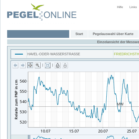
Hilfe
Links
Start
Pegelauswahl über Karte
Einzelansicht der Messwe
HAVEL-ODER-WASSERSTRASSE
FRIEDRICHST
|
|