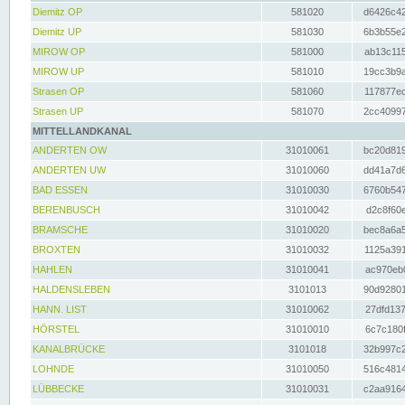
Diemitz OP
581020
d6426c42
Diemitz UP
581030
6b3b55e2
MIROW OP
581000
ab13c115
MIROW UP
581010
19cc3b9a
Strasen OP
581060
117877ec
Strasen UP
581070
2cc40997
MITTELLANDKANAL
ANDERTEN OW
31010061
bc20d819
ANDERTEN UW
31010060
dd41a7d6
BAD ESSEN
31010030
6760b547
BERENBUSCH
31010042
d2c8f60e
BRAMSCHE
31010020
bec8a6a5
BROXTEN
31010032
1125a391
HAHLEN
31010041
ac970eb0
HALDENSLEBEN
3101013
90d92801
HANN. LIST
31010062
27dfd137
HÖRSTEL
31010010
6c7c180f
KANALBRÜCKE
3101018
32b997c2
LOHNDE
31010050
516c4814
LÜBBECKE
31010031
c2aa9164