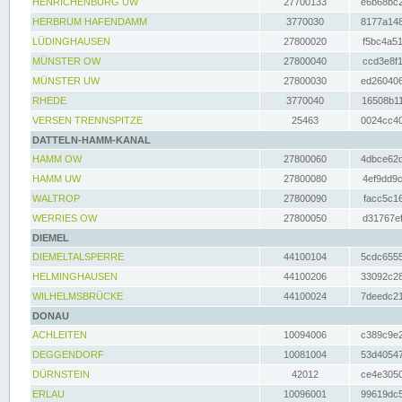
HENRICHENBURG UW
27700133
e6b68bc2
HERBRUM HAFENDAMM
3770030
8177a148
LÜDINGHAUSEN
27800020
f5bc4a51
MÜNSTER OW
27800040
ccd3e8f1
MÜNSTER UW
27800030
ed260406
RHEDE
3770040
16508b11
VERSEN TRENNSPITZE
25463
0024cc40
DATTELN-HAMM-KANAL
HAMM OW
27800060
4dbce62d
HAMM UW
27800080
4ef9dd9c
WALTROP
27800090
facc5c16
WERRIES OW
27800050
d31767ef
DIEMEL
DIEMELTALSPERRE
44100104
5cdc6555
HELMINGHAUSEN
44100206
33092c28
WILHELMSBRÜCKE
44100024
7deedc21
DONAU
ACHLEITEN
10094006
c389c9e2
DEGGENDORF
10081004
53d40547
DÜRNSTEIN
42012
ce4e3050
ERLAU
10096001
99619dc5