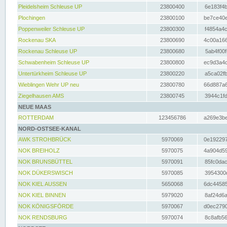
Pleidelsheim Schleuse UP
23800400
6e183f4b
Plochingen
23800100
be7ce40e
Poppenweiler Schleuse UP
23800300
f4854a4c
Rockenau SKA
23800690
4c00a166
Rockenau Schleuse UP
23800680
5ab4f00f
Schwabenheim Schleuse UP
23800800
ec9d3a4d
Untertürkheim Schleuse UP
23800220
a5ca02fb
Wieblingen Wehr UP neu
23800780
66d887a6
Ziegelhausen AMS
23800745
3944c1fd
NEUE MAAS
ROTTERDAM
123456786
a269e3be
NORD-OSTSEE-KANAL
AWK STROHBRÜCK
5970069
0e192297
NOK BREIHOLZ
5970075
4a904d59
NOK BRUNSBÜTTEL
5970091
85fc0dac
NOK DÜKERSWISCH
5970085
3954300d
NOK KIEL AUSSEN
5650068
6dc44585
NOK KIEL BINNEN
5979020
8af24d6a
NOK KÖNIGSFÖRDE
5970067
d0ec2790
NOK RENDSBURG
5970074
8c8afb56