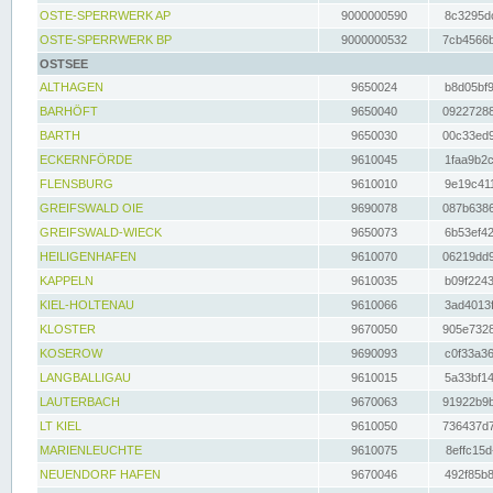
OSTE-SPERRWERK AP
9000000590
8c3295dc
OSTE-SPERRWERK BP
9000000532
7cb4566b
OSTSEE
ALTHAGEN
9650024
b8d05bf9
BARHÖFT
9650040
09227288
BARTH
9650030
00c33ed9
ECKERNFÖRDE
9610045
1faa9b2c
FLENSBURG
9610010
9e19c411
GREIFSWALD OIE
9690078
087b6386
GREIFSWALD-WIECK
9650073
6b53ef42
HEILIGENHAFEN
9610070
06219dd9
KAPPELN
9610035
b09f2243
KIEL-HOLTENAU
9610066
3ad4013f
KLOSTER
9670050
905e7328
KOSEROW
9690093
c0f33a36
LANGBALLIGAU
9610015
5a33bf14
LAUTERBACH
9670063
91922b9b
LT KIEL
9610050
736437d7
MARIENLEUCHTE
9610075
8effc15d
NEUENDORF HAFEN
9670046
492f85b8