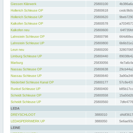
Giessen Klärwerk
25800100
4b386a6a
Hollerich Schleuse OP
25800618
cedc9b0c
Hollerich Schleuse UP
25800620
9beb7290
Kalkofen Schleuse OP
25800578
a7034573
Kalkofen neu
25800600
64f735fd
Lahnstein Schleuse OP
25800798
664d68ea
Lahnstein Schleuse UP
25800800
6b6b31e2
Leun neu
25800200
32807065
Limburg Schleuse UP
25800440
89038b42
Marburg
25830056
4e7a6cfa
Nassau Schleuse OP
25800638
29cb44a2
Nassau Schleuse UP
25800640
3a90a346
Niederbiel Schleuse Kanal OP
25800177
57c8e437
Runkel Schleuse UP
25800400
b85b17cc
Scheidt Schleuse OP
25800558
15a50d2b
Scheidt Schleuse UP
25800560
7dfe4776
LEDA
DREYSCHLOOT
3880010
d4df3617
LEDASPERRWERK UP
3880050
5e6ae93a
LEINE