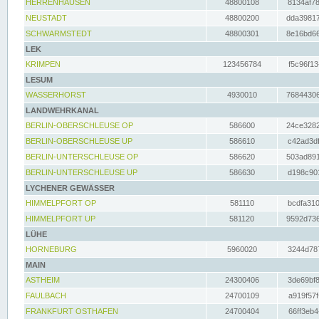
HERRENHAUSEN
48800108
8134af78
NEUSTADT
48800200
dda39817
SCHWARMSTEDT
48800301
8e16bd66
LEK
KRIMPEN
123456784
f5c96f13
LESUM
WASSERHORST
4930010
76844306
LANDWEHRKANAL
BERLIN-OBERSCHLEUSE OP
586600
24ce3282
BERLIN-OBERSCHLEUSE UP
586610
c42ad3df
BERLIN-UNTERSCHLEUSE OP
586620
503ad891
BERLIN-UNTERSCHLEUSE UP
586630
d198c901
LYCHENER GEWÄSSER
HIMMELPFORT OP
581110
bcdfa310
HIMMELPFORT UP
581120
9592d736
LÜHE
HORNEBURG
5960020
3244d787
MAIN
ASTHEIM
24300406
3de69bf8
FAULBACH
24700109
a919f57f
FRANKFURT OSTHAFEN
24700404
66ff3eb4