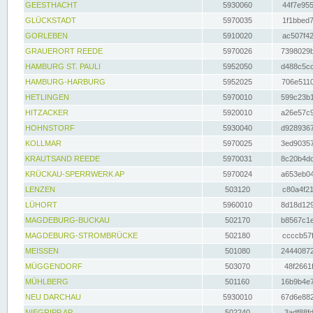
GEESTHACHT
5930060
44f7e955
GLÜCKSTADT
5970035
1f1bbed7
GORLEBEN
5910020
ac507f42
GRAUERORT REEDE
5970026
7398029b
HAMBURG ST. PAULI
5952050
d488c5cc
HAMBURG-HARBURG
5952025
706e5110
HETLINGEN
5970010
599c23b1
HITZACKER
5920010
a26e57c9
HOHNSTORF
5930040
d9289367
KOLLMAR
5970025
3ed90357
KRAUTSAND REEDE
5970031
8c20b4dc
KRÜCKAU-SPERRWERK AP
5970024
a653eb04
LENZEN
503120
c80a4f21
LÜHORT
5960010
8d18d129
MAGDEBURG-BUCKAU
502170
b8567c1e
MAGDEBURG-STROMBRÜCKE
502180
ccccb57f
MEISSEN
501080
24440872
MÜGGENDORF
503070
48f2661f
MÜHLBERG
501160
16b9b4e7
NEU DARCHAU
5930010
67d6e882
NIEGRIPP AP
502240
3adf88fd