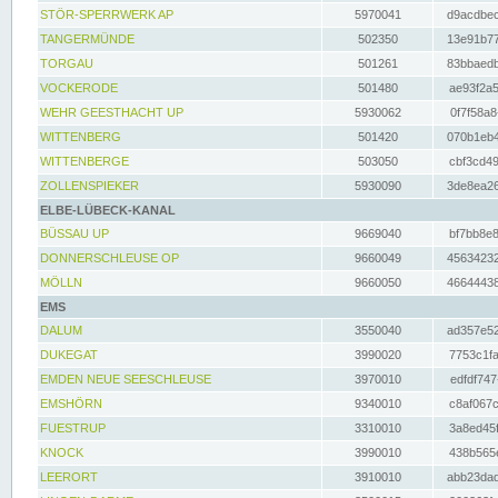
STÖR-SPERRWERK AP
5970041
d9acdbec
TANGERMÜNDE
502350
13e91b77
TORGAU
501261
83bbaedb
VOCKERODE
501480
ae93f2a5
WEHR GEESTHACHT UP
5930062
0f7f58a8
WITTENBERG
501420
070b1eb4
WITTENBERGE
503050
cbf3cd49
ZOLLENSPIEKER
5930090
3de8ea26
ELBE-LÜBECK-KANAL
BÜSSAU UP
9669040
bf7bb8e8
DONNERSCHLEUSE OP
9660049
45634232
MÖLLN
9660050
46644438
EMS
DALUM
3550040
ad357e52
DUKEGAT
3990020
7753c1fa
EMDEN NEUE SEESCHLEUSE
3970010
edfdf747
EMSHÖRN
9340010
c8af067c
FUESTRUP
3310010
3a8ed45f
KNOCK
3990010
438b565e
LEERORT
3910010
abb23dad