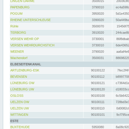
LINGEN-DARME
3500015
200363fc
PAPENBURG
3790010
ec4a598d
POGUM
3950020
5d1e4350
RHEINE UNTERSCHLEUSE
3390020
50a449ba
Rühle
3500070
15456f75
TERBORG
3910020
244cae8b
VERSEN WEHR OP
3730001
86f8dbab
VERSEN WEHRDURCHSTICH
3730010
6de43652
WEENER
3790020
aa6af4e6
Wachendorf
3500031
88698229
ELBESEITENKANAL
ARTLENBURG-ESK
90100122
7fec2f4f
BEVENSEN
90100112
b8997708
LÜNEBURG OW
90100121
c7364d1e
LÜNEBURG UW
90100120
d18033cd
OSLOSS
90100100
6c5b6422
UELZEN OW
90100111
728bd3e3
UELZEN UW
90100110
0d0082cf
WITTINGEN
90100101
9cf795ce
ESTE
BUXTEHUDE
5950080
8a08c920