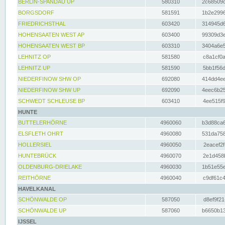
BERLIN-SPANDAU UP
580310
2c68509c
BORGSDORF
581591
1b2e2996
FRIEDRICHSTHAL
603420
314945d6
HOHENSAATEN WEST AP
603400
99309d3e
HOHENSAATEN WEST BP
603310
3404a6e5
LEHNITZ OP
581580
c8a1cf0a
LEHNITZ UP
581590
5bb1f56d
NIEDERFINOW SHW OP
692080
414dd4ee
NIEDERFINOW SHW UP
692090
4eec6b25
SCHWEDT SCHLEUSE BP
603410
4ee515f9
HUNTE
BUTTELERHÖRNE
4960060
b3d88ca6
ELSFLETH OHRT
4960080
531da758
HOLLERSIEL
4960050
2eacef2f
HUNTEBRÜCK
4960070
2e1d458b
OLDENBURG-DRIELAKE
4960030
1b51e55e
REITHÖRNE
4960040
c9df61c4
HAVELKANAL
SCHÖNWALDE OP
587050
d8ef9f21
SCHÖNWALDE UP
587060
b6650b13
IJSSEL