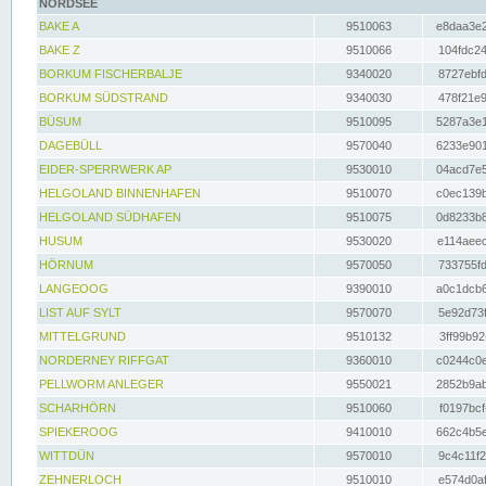
NORDSEE
BAKE A
9510063
e8daa3e2
BAKE Z
9510066
104fdc24
BORKUM FISCHERBALJE
9340020
8727ebfd
BORKUM SÜDSTRAND
9340030
478f21e9
BÜSUM
9510095
5287a3e1
DAGEBÜLL
9570040
6233e901
EIDER-SPERRWERK AP
9530010
04acd7e5
HELGOLAND BINNENHAFEN
9510070
c0ec139b
HELGOLAND SÜDHAFEN
9510075
0d8233b8
HUSUM
9530020
e114aeec
HÖRNUM
9570050
733755fd
LANGEOOG
9390010
a0c1dcb6
LIST AUF SYLT
9570070
5e92d73f
MITTELGRUND
9510132
3ff99b92
NORDERNEY RIFFGAT
9360010
c0244c0e
PELLWORM ANLEGER
9550021
2852b9ab
SCHARHÖRN
9510060
f0197bcf
SPIEKEROOG
9410010
662c4b5e
WITTDÜN
9570010
9c4c11f2
ZEHNERLOCH
9510010
e574d0af