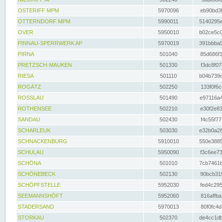
OSTERIFF MPM
5970096
eb90bd3f
OTTERNDORF MPM
5990011
5140295e
OVER
5950010
b02ce5c0
PINNAU-SPERRWERK AP
5970019
391bbba5
PIRNA
501040
85d686f1
PRETZSCH-MAUKEN
501330
f3dc8f07
RIESA
501110
b04b739d
ROGÄTZ
502250
133f0f6c
ROSSLAU
501490
e97116a4
ROTHENSEE
502210
e30f2e83
SANDAU
502430
f4c55f77
SCHARLEUK
503030
e32b0a28
SCHNACKENBURG
5910010
550e3885
SCHULAU
5950090
f3c6ee73
SCHÖNA
501010
7cb7461b
SCHÖNEBECK
502130
90bcb315
SCHÖPFSTELLE
5952030
fed4c295
SEEMANNSHÖFT
5952060
816affba
STADERSAND
5970013
80f0fc4d
STORKAU
502370
de4cc1db