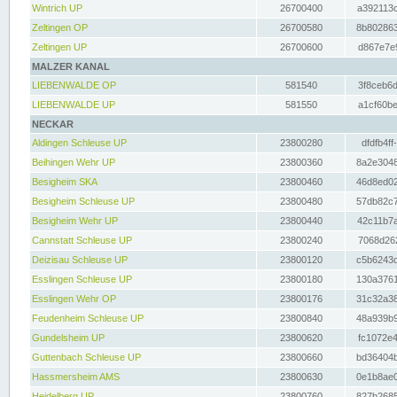
Wintrich UP
26700400
a392113c
Zeltingen OP
26700580
8b802863
Zeltingen UP
26700600
d867e7e9
MALZER KANAL
LIEBENWALDE OP
581540
3f8ceb6d
LIEBENWALDE UP
581550
a1cf60be
NECKAR
Aldingen Schleuse UP
23800280
dfdfb4ff
Beihingen Wehr UP
23800360
8a2e3048
Besigheim SKA
23800460
46d8ed02
Besigheim Schleuse UP
23800480
57db82c7
Besigheim Wehr UP
23800440
42c11b7a
Cannstatt Schleuse UP
23800240
7068d262
Deizisau Schleuse UP
23800120
c5b6243d
Esslingen Schleuse UP
23800180
130a3761
Esslingen Wehr OP
23800176
31c32a38
Feudenheim Schleuse UP
23800840
48a939b9
Gundelsheim UP
23800620
fc1072e4
Guttenbach Schleuse UP
23800660
bd36404b
Hassmersheim AMS
23800630
0e1b8ae0
Heidelberg UP
23800760
827b2685