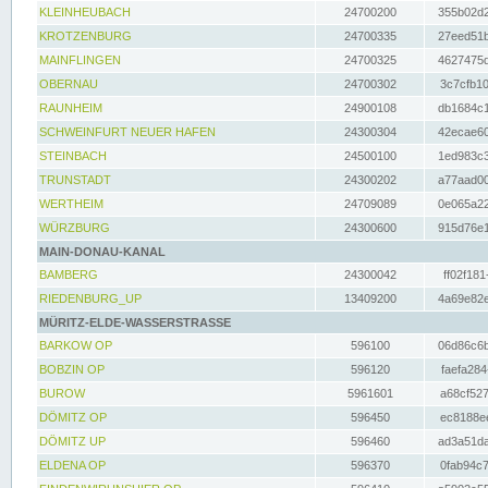
KLEINHEUBACH
24700200
355b02d2
KROTZENBURG
24700335
27eed51b
MAINFLINGEN
24700325
4627475d
OBERNAU
24700302
3c7cfb10
RAUNHEIM
24900108
db1684c1
SCHWEINFURT NEUER HAFEN
24300304
42ecae60
STEINBACH
24500100
1ed983c3
TRUNSTADT
24300202
a77aad00
WERTHEIM
24709089
0e065a22
WÜRZBURG
24300600
915d76e1
MAIN-DONAU-KANAL
BAMBERG
24300042
ff02f181
RIEDENBURG_UP
13409200
4a69e82e
MÜRITZ-ELDE-WASSERSTRASSE
BARKOW OP
596100
06d86c6b
BOBZIN OP
596120
faefa284
BUROW
5961601
a68cf527
DÖMITZ OP
596450
ec8188ee
DÖMITZ UP
596460
ad3a51da
ELDENA OP
596370
0fab94c7