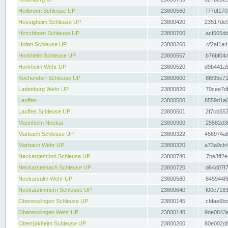
Heilbronn Schleuse UP
23800560
f77df170
Hessigheim Schleuse UP
23800420
23517de9
Hirschhorn Schleuse UP
23800700
acf505dd
Hofen Schleuse UP
23800260
cf2af1a4
Horkheim Schleuse UP
23800557
b76bf04c
Horkheim Wehr UP
23800520
d9b441a5
Kochendorf Schleuse UP
23800600
8f695e71
Ladenburg Wehr UP
23800820
70cee7df
Lauffen
23800500
8559d1a0
Lauffen Schleuse UP
23800501
2f7cb553
Mannheim Neckar
23800900
25582d3f
Marbach Schleuse UP
23800322
456974a8
Marbach Wehr UP
23800320
a73a9cb4
Neckargemünd Schleuse UP
23800740
7be3ff2e
Neckarsteinach Schleuse UP
23800720
d64d07f7
Neckarsulm Wehr UP
23800580
845944f8
Neckarzimmern Schleuse UP
23800640
f00c7183
Oberesslingen Schleuse UP
23800145
cbfae6bc
Oberesslingen Wehr UP
23800140
9de0843a
Obertürkheim Schleuse UP
23800200
80e002d8