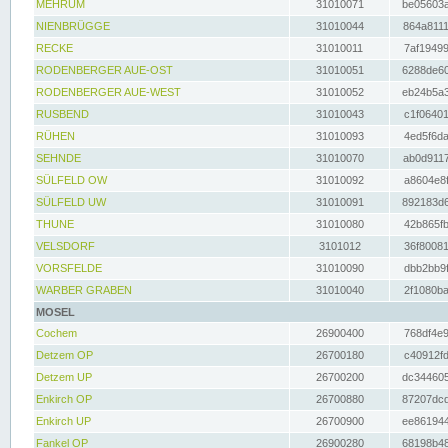
MEHRUM
31010071
be05603a
NIENBRÜGGE
31010044
864a8111
RECKE
31010011
7af19499
RODENBERGER AUE-OST
31010051
6288de60
RODENBERGER AUE-WEST
31010052
eb24b5a3
RUSBEND
31010043
c1f06401
RÜHEN
31010093
4ed5f6da
SEHNDE
31010070
ab0d9117
SÜLFELD OW
31010092
a8604e8f
SÜLFELD UW
31010091
892183d6
THUNE
31010080
42b865fb
VELSDORF
3101012
36f80081
VORSFELDE
31010090
dbb2bb9f
WARBER GRABEN
31010040
2f1080ba
MOSEL
Cochem
26900400
768df4e9
Detzem OP
26700180
c40912fd
Detzem UP
26700200
dc344605
Enkirch OP
26700880
87207dcd
Enkirch UP
26700900
ee861944
Fankel OP
26900280
68198b48