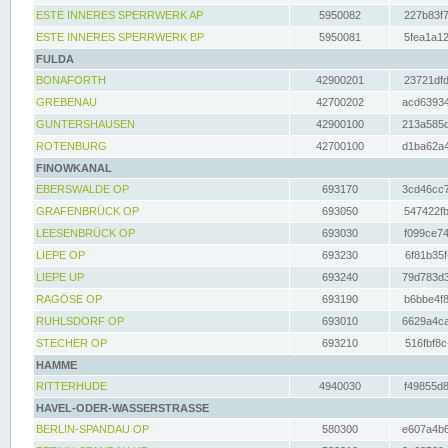
ESTE INNERES SPERRWERK AP
5950082
227b83f7
ESTE INNERES SPERRWERK BP
5950081
5fea1a12
FULDA
BONAFORTH
42900201
23721dfd
GREBENAU
42700202
acd63934
GUNTERSHAUSEN
42900100
213a585d
ROTENBURG
42700100
d1ba62a4
FINOWKANAL
EBERSWALDE OP
693170
3cd46cc7
GRAFENBRÜCK OP
693050
547422fb
LEESENBRÜCK OP
693030
f099ce74
LIEPE OP
693230
6f81b35f
LIEPE UP
693240
79d783d3
RAGÖSE OP
693190
b6bbe4f8
RUHLSDORF OP
693010
6629a4ca
STECHER OP
693210
516fbf8c
HAMME
RITTERHUDE
4940030
f49855d8
HAVEL-ODER-WASSERSTRASSE
BERLIN-SPANDAU OP
580300
e607a4b6