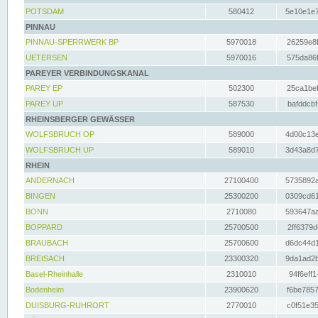
POTSDAM
580412
5e10e1e7
PINNAU
PINNAU-SPERRWERK BP
5970018
26259e8f
UETERSEN
5970016
575da86f
PAREYER VERBINDUNGSKANAL
PAREY EP
502300
25ca1bef
PAREY UP
587530
bafddcbf
RHEINSBERGER GEWÄSSER
WOLFSBRUCH OP
589000
4d00c13e
WOLFSBRUCH UP
589010
3d43a8d7
RHEIN
ANDERNACH
27100400
5735892a
BINGEN
25300200
0309cd61
BONN
2710080
593647aa
BOPPARD
25700500
2ff6379d
BRAUBACH
25700600
d6dc44d1
BREISACH
23300320
9da1ad2b
Basel-Rheinhalle
2310010
94f6eff1
Bodenheim
23900620
f6be7857
DUISBURG-RUHRORT
2770010
c0f51e35