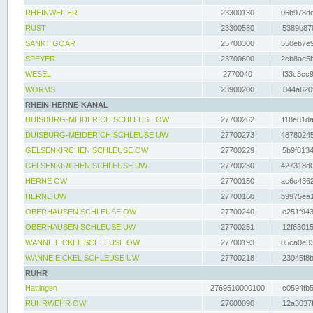
RHEINWEILER
23300130
06b978dd
RUST
23300580
5389b878
SANKT GOAR
25700300
550eb7e9
SPEYER
23700600
2cb8ae5b
WESEL
2770040
f33c3cc9
WORMS
23900200
844a620f
RHEIN-HERNE-KANAL
DUISBURG-MEIDERICH SCHLEUSE OW
27700262
f18e81da
DUISBURG-MEIDERICH SCHLEUSE UW
27700273
48780245
GELSENKIRCHEN SCHLEUSE OW
27700229
5b9f8134
GELSENKIRCHEN SCHLEUSE UW
27700230
427318d0
HERNE OW
27700150
ac6c4362
HERNE UW
27700160
b9975ea1
OBERHAUSEN SCHLEUSE OW
27700240
e251f943
OBERHAUSEN SCHLEUSE UW
27700251
12f63015
WANNE EICKEL SCHLEUSE OW
27700193
05ca0e33
WANNE EICKEL SCHLEUSE UW
27700218
23045f8b
RUHR
Hattingen
2769510000100
c0594fb5
RUHRWEHR OW
27600090
12a3037f