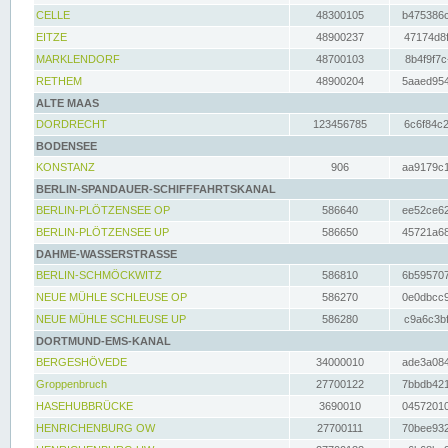
CELLE
48300105
b475386c
EITZE
48900237
47174d8f
MARKLENDORF
48700103
8b4f9f7c
RETHEM
48900204
5aaed954
ALTE MAAS
DORDRECHT
123456785
6c6f84c2
BODENSEE
KONSTANZ
906
aa9179c1
BERLIN-SPANDAUER-SCHIFFFAHRTSKANAL
BERLIN-PLÖTZENSEE OP
586640
ee52ce62
BERLIN-PLÖTZENSEE UP
586650
45721a68
DAHME-WASSERSTRASSE
BERLIN-SCHMÖCKWITZ
586810
6b595707
NEUE MÜHLE SCHLEUSE OP
586270
0e0dbcc9
NEUE MÜHLE SCHLEUSE UP
586280
c9a6c3bf
DORTMUND-EMS-KANAL
BERGESHÖVEDE
34000010
ade3a084
Groppenbruch
27700122
7bbdb421
HASEHUBBRÜCKE
3690010
04572010
HENRICHENBURG OW
27700111
70bee932