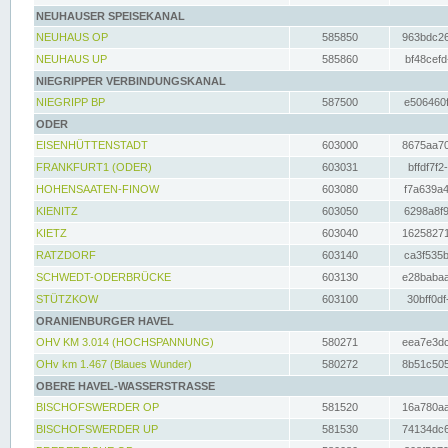
NEUHAUSER SPEISEKANAL
NEUHAUS OP
585850
963bdc26
NEUHAUS UP
585860
bf48cefd
NIEGRIPPER VERBINDUNGSKANAL
NIEGRIPP BP
587500
e506460f
ODER
EISENHÜTTENSTADT
603000
8675aa70
FRANKFURT1 (ODER)
603031
bffdf7f2
HOHENSAATEN-FINOW
603080
f7a639a4
KIENITZ
603050
6298a8f9
KIETZ
603040
16258271
RATZDORF
603140
ca3f535b
SCHWEDT-ODERBRÜCKE
603130
e28babaa
STÜTZKOW
603100
30bff0df
ORANIENBURGER HAVEL
OHV KM 3.014 (HOCHSPANNUNG)
580271
eea7e3dc
OHv km 1.467 (Blaues Wunder)
580272
8b51c505
OBERE HAVEL-WASSERSTRASSE
BISCHOFSWERDER OP
581520
16a780aa
BISCHOFSWERDER UP
581530
74134dc6