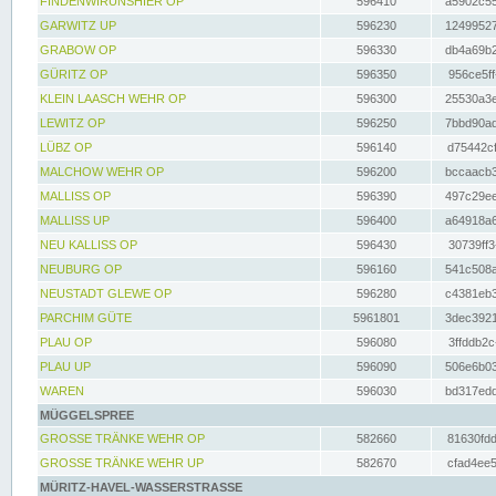
FINDENWIRUNSHIER OP
596410
a5902c55
GARWITZ UP
596230
12499527
GRABOW OP
596330
db4a69b2
GÜRITZ OP
596350
956ce5ff
KLEIN LAASCH WEHR OP
596300
25530a3e
LEWITZ OP
596250
7bbd90ad
LÜBZ OP
596140
d75442cf
MALCHOW WEHR OP
596200
bccaacb3
MALLISS OP
596390
497c29ee
MALLISS UP
596400
a64918a6
NEU KALLISS OP
596430
30739ff3
NEUBURG OP
596160
541c508a
NEUSTADT GLEWE OP
596280
c4381eb3
PARCHIM GÜTE
5961801
3dec3921
PLAU OP
596080
3ffddb2c
PLAU UP
596090
506e6b03
WAREN
596030
bd317edd
MÜGGELSPREE
GROSSE TRÄNKE WEHR OP
582660
81630fdd
GROSSE TRÄNKE WEHR UP
582670
cfad4ee5
MÜRITZ-HAVEL-WASSERSTRASSE