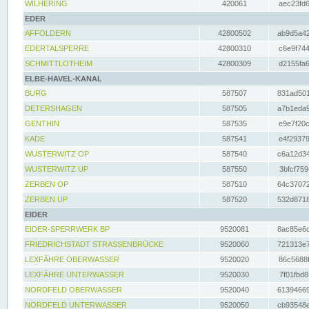
WILHERING
420061
aec23fd6
EDER
AFFOLDERN
42800502
ab9d5a42
EDERTALSPERRE
42800310
c6e9f744
SCHMITTLOTHEIM
42800309
d2155fa6
ELBE-HAVEL-KANAL
BURG
587507
831ad501
DETERSHAGEN
587505
a7b1eda9
GENTHIN
587535
e9e7f20c
KADE
587541
e4f29379
WUSTERWITZ OP
587540
c6a12d34
WUSTERWITZ UP
587550
3bfcf759
ZERBEN OP
587510
64c37072
ZERBEN UP
587520
532d8718
EIDER
EIDER-SPERRWERK BP
9520081
8ac85e6c
FRIEDRICHSTADT STRASSENBRÜCKE
9520060
721313e7
LEXFÄHRE OBERWASSER
9520020
86c5688f
LEXFÄHRE UNTERWASSER
9520030
7f01fbd8
NORDFELD OBERWASSER
9520040
61394669
NORDFELD UNTERWASSER
9520050
cb93548e