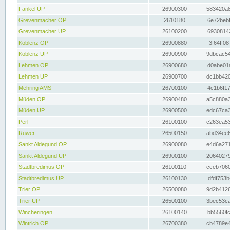
Fankel UP
26900300
583420a8
Grevenmacher OP
2610180
6e72bebf
Grevenmacher UP
26100200
69308142
Koblenz OP
26900880
3f64ff08
Koblenz UP
26900900
9dbcac54
Lehmen OP
26900680
d0abe01a
Lehmen UP
26900700
dc1bb420
Mehring AMS
26700100
4c1b6f17
Müden OP
26900480
a5c880a3
Müden UP
26900500
edc67ca3
Perl
26100100
c263ea53
Ruwer
26500150
abd34ee6
Sankt Aldegund OP
26900080
e4d6a271
Sankt Aldegund UP
26900100
20640279
Stadtbredimus OP
26100110
cceb7060
Stadtbredimus UP
26100130
dfdf753b
Trier OP
26500080
9d2b4126
Trier UP
26500100
3bec53ca
Wincheringen
26100140
bb5560fc
Wintrich OP
26700380
cb4789e4