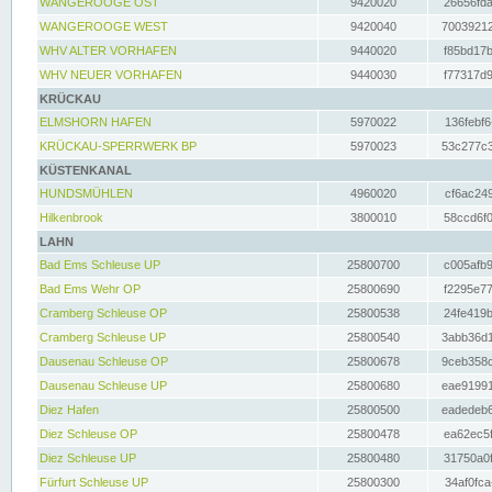
WANGEROOGE OST
9420020
26656fda
WANGEROOGE WEST
9420040
70039212
WHV ALTER VORHAFEN
9440020
f85bd17b
WHV NEUER VORHAFEN
9440030
f77317d9
KRÜCKAU
ELMSHORN HAFEN
5970022
136febf6
KRÜCKAU-SPERRWERK BP
5970023
53c277c3
KÜSTENKANAL
HUNDSMÜHLEN
4960020
cf6ac249
Hilkenbrook
3800010
58ccd6f0
LAHN
Bad Ems Schleuse UP
25800700
c005afb9
Bad Ems Wehr OP
25800690
f2295e77
Cramberg Schleuse OP
25800538
24fe419b
Cramberg Schleuse UP
25800540
3abb36d1
Dausenau Schleuse OP
25800678
9ceb358c
Dausenau Schleuse UP
25800680
eae91991
Diez Hafen
25800500
eadedeb6
Diez Schleuse OP
25800478
ea62ec5f
Diez Schleuse UP
25800480
31750a0f
Fürfurt Schleuse UP
25800300
34af0fca