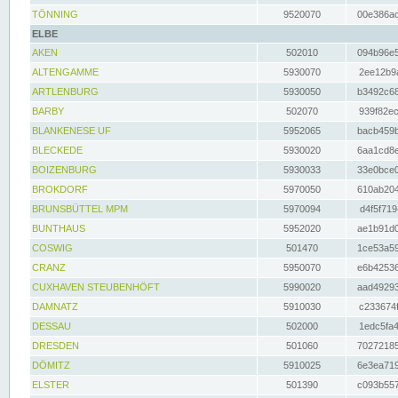
TÖNNING
9520070
00e386ac
ELBE
AKEN
502010
094b96e5
ALTENGAMME
5930070
2ee12b9a
ARTLENBURG
5930050
b3492c68
BARBY
502070
939f82ec
BLANKENESE UF
5952065
bacb459b
BLECKEDE
5930020
6aa1cd8e
BOIZENBURG
5930033
33e0bce0
BROKDORF
5970050
610ab204
BRUNSBÜTTEL MPM
5970094
d4f5f719
BUNTHAUS
5952020
ae1b91d0
COSWIG
501470
1ce53a59
CRANZ
5950070
e6b42536
CUXHAVEN STEUBENHÖFT
5990020
aad49293
DAMNATZ
5910030
c233674f
DESSAU
502000
1edc5fa4
DRESDEN
501060
70272185
DÖMITZ
5910025
6e3ea719
ELSTER
501390
c093b557