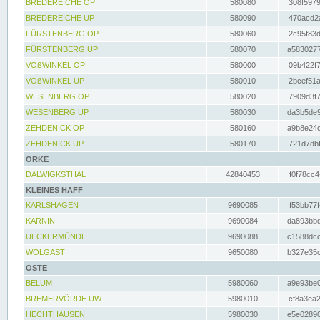
BREDEREICHE OP
580080
308f5979
BREDEREICHE UP
580090
470acd2a
FÜRSTENBERG OP
580060
2c95f83d
FÜRSTENBERG UP
580070
a5830277
VOßWINKEL OP
580000
09b422f7
VOßWINKEL UP
580010
2bcef51a
WESENBERG OP
580020
7909d3f7
WESENBERG UP
580030
da3b5de9
ZEHDENICK OP
580160
a9b8e24c
ZEHDENICK UP
580170
721d7dbf
ORKE
DALWIGKSTHAL
42840453
f0f78cc4
KLEINES HAFF
KARLSHAGEN
9690085
f53bb77f
KARNIN
9690084
da893bbd
UECKERMÜNDE
9690088
c1588dcc
WOLGAST
9650080
b327e35c
OSTE
BELUM
5980060
a9e93be0
BREMERVÖRDE UW
5980010
cf8a3ea2
HECHTHAUSEN
5980030
e5e02890