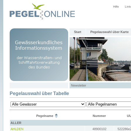
Hilfe
Link
Start
Pegelauswahl über Karte
Newsletter
Pegelauswahl über Tabelle
Pegelname
Nummer
UU
ALLER
AHLDEN
48900102
522286e2