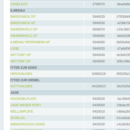
IJSSELKOP
2790070
bbaefa8e
ILMENAU
BARDOWICK OP
5940029
07830b68
BARDOWICK UP
5940030
a238b70f
FAHRENHOLZ OP
5940070
c33c3667
FAHRENHOLZ UP
5940060
bb62b28f
ILMENAU SPERRWERK AP
5940080
6b05e8dc
LÜNE
5940020
d7a8df36
WITTORF OP
5940049
eb3d4195
WITTORF UP
5940050
308c39b6
ITTER ZUR EDER
HERZHAUSEN
42800218
855205e7
ITTER ZUR DIEMEL
KOTTHAUSEN
44100013
36243256
JADE
HOOKSIELPLATE
9430020
fac30fe9
JADE-WESER-PORT
9430050
33bdec83
MELLUMPLATE
9420010
c8b9a2b6
SCHILLIG
9430030
b1cda5a0
WANGEROOGE NORD
9420030
c41d42b1