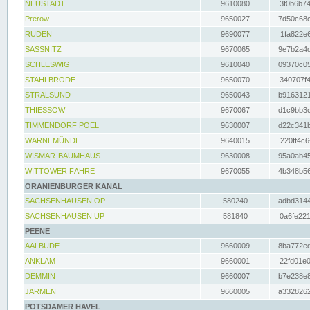
NEUSTADT
9610080
3f0b6b74
Prerow
9650027
7d50c68c
RUDEN
9690077
1fa822e6
SASSNITZ
9670065
9e7b2a4d
SCHLESWIG
9610040
09370c05
STAHLBRODE
9650070
340707f4
STRALSUND
9650043
b9163121
THIESSOW
9670067
d1c9bb3c
TIMMENDORF POEL
9630007
d22c341b
WARNEMÜNDE
9640015
220ff4c6
WISMAR-BAUMHAUS
9630008
95a0ab45
WITTOWER FÄHRE
9670055
4b348b56
ORANIENBURGER KANAL
SACHSENHAUSEN OP
580240
adbd3144
SACHSENHAUSEN UP
581840
0a6fe221
PEENE
AALBUDE
9660009
8ba772ed
ANKLAM
9660001
22fd01e0
DEMMIN
9660007
b7e238e8
JARMEN
9660005
a3328262
POTSDAMER HAVEL