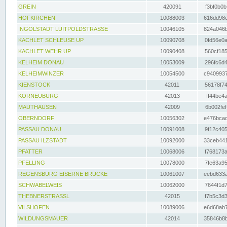
GREIN
420091
f3bf0b0b
HOFKIRCHEN
10088003
616dd98e
INGOLSTADT LUITPOLDSTRASSE
10046105
824a046b
KACHLET SCHLEUSE UP
10090708
0fd56e0a
KACHLET WEHR UP
10090408
560cf185
KELHEIM DONAU
10053009
296fc6d4
KELHEIMWINZER
10054500
c9409937
KIENSTOCK
42011
56178f74
KORNEUBURG
42013
ff44be4a
MAUTHAUSEN
42009
6b002fef
OBERNDORF
10056302
e476bcad
PASSAU DONAU
10091008
9f12c405
PASSAU ILZSTADT
10092000
33ceb441
PFATTER
10068006
f768173a
PFELLING
10078000
7fe63a95
REGENSBURG EISERNE BRÜCKE
10061007
eebd633a
SCHWABELWEIS
10062000
7644f1d7
THEBNERSTRASSL
42015
f7b5c3d3
VILSHOFEN
10089006
e6d68ab7
WILDUNGSMAUER
42014
35846b8b