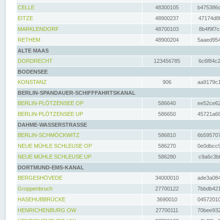
CELLE
48300105
b475386c
EITZE
48900237
47174d8f
MARKLENDORF
48700103
8b4f9f7c
RETHEM
48900204
5aaed954
ALTE MAAS
DORDRECHT
123456785
6c6f84c2
BODENSEE
KONSTANZ
906
aa9179c1
BERLIN-SPANDAUER-SCHIFFFAHRTSKANAL
BERLIN-PLÖTZENSEE OP
586640
ee52ce62
BERLIN-PLÖTZENSEE UP
586650
45721a68
DAHME-WASSERSTRASSE
BERLIN-SCHMÖCKWITZ
586810
6b595707
NEUE MÜHLE SCHLEUSE OP
586270
0e0dbcc9
NEUE MÜHLE SCHLEUSE UP
586280
c9a6c3bf
DORTMUND-EMS-KANAL
BERGESHÖVEDE
34000010
ade3a084
Groppenbruch
27700122
7bbdb421
HASEHUBBRÜCKE
3690010
04572010
HENRICHENBURG OW
27700111
70bee932