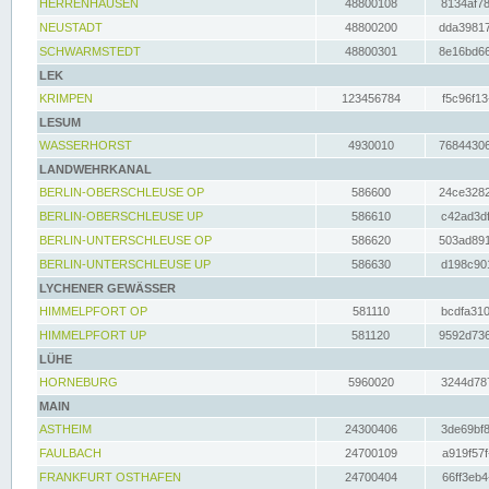
HERRENHAUSEN
48800108
8134af78
NEUSTADT
48800200
dda39817
SCHWARMSTEDT
48800301
8e16bd66
LEK
KRIMPEN
123456784
f5c96f13
LESUM
WASSERHORST
4930010
76844306
LANDWEHRKANAL
BERLIN-OBERSCHLEUSE OP
586600
24ce3282
BERLIN-OBERSCHLEUSE UP
586610
c42ad3df
BERLIN-UNTERSCHLEUSE OP
586620
503ad891
BERLIN-UNTERSCHLEUSE UP
586630
d198c901
LYCHENER GEWÄSSER
HIMMELPFORT OP
581110
bcdfa310
HIMMELPFORT UP
581120
9592d736
LÜHE
HORNEBURG
5960020
3244d787
MAIN
ASTHEIM
24300406
3de69bf8
FAULBACH
24700109
a919f57f
FRANKFURT OSTHAFEN
24700404
66ff3eb4