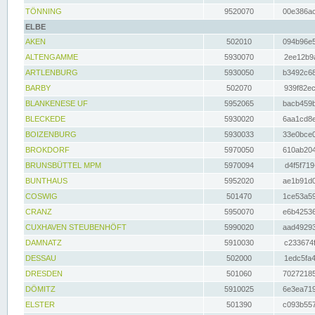
TÖNNING
9520070
00e386ac
ELBE
AKEN
502010
094b96e5
ALTENGAMME
5930070
2ee12b9a
ARTLENBURG
5930050
b3492c68
BARBY
502070
939f82ec
BLANKENESE UF
5952065
bacb459b
BLECKEDE
5930020
6aa1cd8e
BOIZENBURG
5930033
33e0bce0
BROKDORF
5970050
610ab204
BRUNSBÜTTEL MPM
5970094
d4f5f719
BUNTHAUS
5952020
ae1b91d0
COSWIG
501470
1ce53a59
CRANZ
5950070
e6b42536
CUXHAVEN STEUBENHÖFT
5990020
aad49293
DAMNATZ
5910030
c233674f
DESSAU
502000
1edc5fa4
DRESDEN
501060
70272185
DÖMITZ
5910025
6e3ea719
ELSTER
501390
c093b557