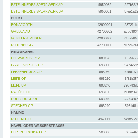
ESTE INNERES SPERRWERK AP
5950082
227b83f7
ESTE INNERES SPERRWERK BP
5950081
5fea1a12
FULDA
BONAFORTH
42900201
23721dfd
GREBENAU
42700202
acd63934
GUNTERSHAUSEN
42900100
213a585d
ROTENBURG
42700100
d1ba62a4
FINOWKANAL
EBERSWALDE OP
693170
3cd46cc7
GRAFENBRÜCK OP
693050
547422fb
LEESENBRÜCK OP
693030
f099ce74
LIEPE OP
693230
6f81b35f
LIEPE UP
693240
79d783d3
RAGÖSE OP
693190
b6bbe4f8
RUHLSDORF OP
693010
6629a4ca
STECHER OP
693210
516fbf8c
HAMME
RITTERHUDE
4940030
f49855d8
HAVEL-ODER-WASSERSTRASSE
BERLIN-SPANDAU OP
580300
e607a4b6