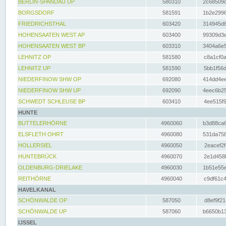
BERLIN-SPANDAU UP
580310
2c68509c
BORGSDORF
581591
1b2e2996
FRIEDRICHSTHAL
603420
314945d6
HOHENSAATEN WEST AP
603400
99309d3e
HOHENSAATEN WEST BP
603310
3404a6e5
LEHNITZ OP
581580
c8a1cf0a
LEHNITZ UP
581590
5bb1f56d
NIEDERFINOW SHW OP
692080
414dd4ee
NIEDERFINOW SHW UP
692090
4eec6b25
SCHWEDT SCHLEUSE BP
603410
4ee515f9
HUNTE
BUTTELERHÖRNE
4960060
b3d88ca6
ELSFLETH OHRT
4960080
531da758
HOLLERSIEL
4960050
2eacef2f
HUNTEBRÜCK
4960070
2e1d458b
OLDENBURG-DRIELAKE
4960030
1b51e55e
REITHÖRNE
4960040
c9df61c4
HAVELKANAL
SCHÖNWALDE OP
587050
d8ef9f21
SCHÖNWALDE UP
587060
b6650b13
IJSSEL