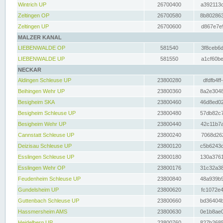
Wintrich UP
26700400
a392113c
Zeltingen OP
26700580
8b802863
Zeltingen UP
26700600
d867e7e9
MALZER KANAL
LIEBENWALDE OP
581540
3f8ceb6d
LIEBENWALDE UP
581550
a1cf60be
NECKAR
Aldingen Schleuse UP
23800280
dfdfb4ff
Beihingen Wehr UP
23800360
8a2e3048
Besigheim SKA
23800460
46d8ed02
Besigheim Schleuse UP
23800480
57db82c7
Besigheim Wehr UP
23800440
42c11b7a
Cannstatt Schleuse UP
23800240
7068d262
Deizisau Schleuse UP
23800120
c5b6243d
Esslingen Schleuse UP
23800180
130a3761
Esslingen Wehr OP
23800176
31c32a38
Feudenheim Schleuse UP
23800840
48a939b9
Gundelsheim UP
23800620
fc1072e4
Guttenbach Schleuse UP
23800660
bd36404b
Hassmersheim AMS
23800630
0e1b8ae0
Heidelberg UP
23800760
827b2685