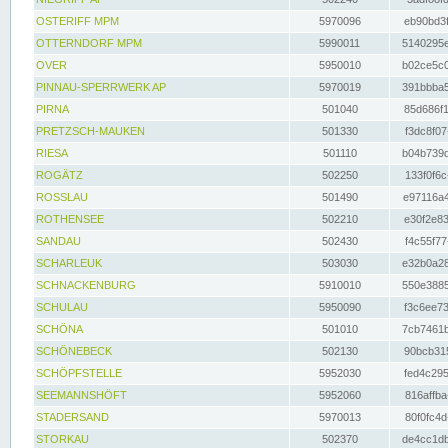
OSTERIFF MPM
5970096
eb90bd3f
OTTERNDORF MPM
5990011
5140295e
OVER
5950010
b02ce5c0
PINNAU-SPERRWERK AP
5970019
391bbba5
PIRNA
501040
85d686f1
PRETZSCH-MAUKEN
501330
f3dc8f07
RIESA
501110
b04b739d
ROGÄTZ
502250
133f0f6c
ROSSLAU
501490
e97116a4
ROTHENSEE
502210
e30f2e83
SANDAU
502430
f4c55f77
SCHARLEUK
503030
e32b0a28
SCHNACKENBURG
5910010
550e3885
SCHULAU
5950090
f3c6ee73
SCHÖNA
501010
7cb7461b
SCHÖNEBECK
502130
90bcb315
SCHÖPFSTELLE
5952030
fed4c295
SEEMANNSHÖFT
5952060
816affba
STADERSAND
5970013
80f0fc4d
STORKAU
502370
de4cc1db