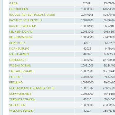
GREIN
420091
f3bf0b0b
HOFKIRCHEN
10088003
616dd98e
INGOLSTADT LUITPOLDSTRASSE
10046105
824a046b
KACHLET SCHLEUSE UP
10090708
0fd56e0a
KACHLET WEHR UP
10090408
560cf185
KELHEIM DONAU
10053009
296fc6d4
KELHEIMWINZER
10054500
c9409937
KIENSTOCK
42011
56178f74
KORNEUBURG
42013
ff44be4a
MAUTHAUSEN
42009
6b002fef
OBERNDORF
10056302
e476bcad
PASSAU DONAU
10091008
9f12c405
PASSAU ILZSTADT
10092000
33ceb441
PFATTER
10068006
f768173a
PFELLING
10078000
7fe63a95
REGENSBURG EISERNE BRÜCKE
10061007
eebd633a
SCHWABELWEIS
10062000
7644f1d7
THEBNERSTRASSL
42015
f7b5c3d3
VILSHOFEN
10089006
e6d68ab7
WILDUNGSMAUER
42014
35846b8b