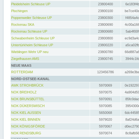
Pleidelsheim Schleuse UP
23800400
6e183f4b
Plochingen
23800100
be7ce40e
Poppenweiler Schleuse UP
23800300
f4854a4c
Rockenau SKA
23800690
4c00a166
Rockenau Schleuse UP
23800680
5ab4f00f
Schwabenheim Schleuse UP
23800800
ec9d3a4d
Untertürkheim Schleuse UP
23800220
a5ca02fb
Wieblingen Wehr UP neu
23800780
66d887a6
Ziegelhausen AMS
23800745
3944c1fd
NEUE MAAS
ROTTERDAM
123456786
a269e3be
NORD-OSTSEE-KANAL
AWK STROHBRÜCK
5970069
0e192297
NOK BREIHOLZ
5970075
4a904d59
NOK BRUNSBÜTTEL
5970091
85fc0dac
NOK DÜKERSWISCH
5970085
3954300d
NOK KIEL AUSSEN
5650068
6dc44585
NOK KIEL BINNEN
5979020
8af24d6a
NOK KÖNIGSFÖRDE
5970067
d0ec2790
NOK RENDSBURG
5970074
8c8afb56