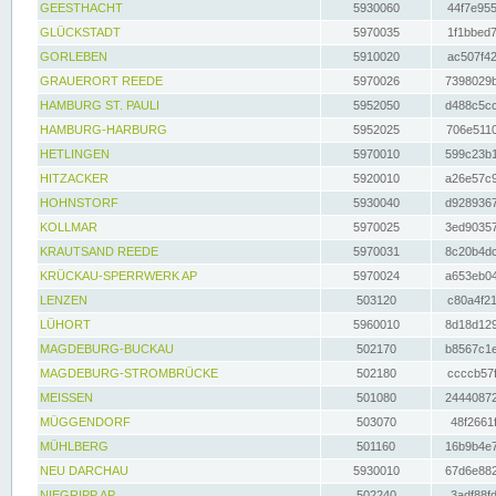
GEESTHACHT
5930060
44f7e955
GLÜCKSTADT
5970035
1f1bbed7
GORLEBEN
5910020
ac507f42
GRAUERORT REEDE
5970026
7398029b
HAMBURG ST. PAULI
5952050
d488c5cc
HAMBURG-HARBURG
5952025
706e5110
HETLINGEN
5970010
599c23b1
HITZACKER
5920010
a26e57c9
HOHNSTORF
5930040
d9289367
KOLLMAR
5970025
3ed90357
KRAUTSAND REEDE
5970031
8c20b4dc
KRÜCKAU-SPERRWERK AP
5970024
a653eb04
LENZEN
503120
c80a4f21
LÜHORT
5960010
8d18d129
MAGDEBURG-BUCKAU
502170
b8567c1e
MAGDEBURG-STROMBRÜCKE
502180
ccccb57f
MEISSEN
501080
24440872
MÜGGENDORF
503070
48f2661f
MÜHLBERG
501160
16b9b4e7
NEU DARCHAU
5930010
67d6e882
NIEGRIPP AP
502240
3adf88fd