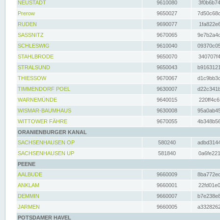
NEUSTADT
9610080
3f0b6b74
Prerow
9650027
7d50c68c
RUDEN
9690077
1fa822e6
SASSNITZ
9670065
9e7b2a4d
SCHLESWIG
9610040
09370c05
STAHLBRODE
9650070
340707f4
STRALSUND
9650043
b9163121
THIESSOW
9670067
d1c9bb3c
TIMMENDORF POEL
9630007
d22c341b
WARNEMÜNDE
9640015
220ff4c6
WISMAR-BAUMHAUS
9630008
95a0ab45
WITTOWER FÄHRE
9670055
4b348b56
ORANIENBURGER KANAL
SACHSENHAUSEN OP
580240
adbd3144
SACHSENHAUSEN UP
581840
0a6fe221
PEENE
AALBUDE
9660009
8ba772ed
ANKLAM
9660001
22fd01e0
DEMMIN
9660007
b7e238e8
JARMEN
9660005
a3328262
POTSDAMER HAVEL