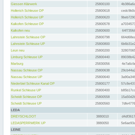
Giessen Klärwerk
25800100
4b386a6a
Hollerich Schleuse OP
25800618
cedc9b0c
Hollerich Schleuse UP
25800620
9beb7290
Kalkofen Schleuse OP
25800578
a7034573
Kalkofen neu
25800600
64f735fd
Lahnstein Schleuse OP
25800798
664d68ea
Lahnstein Schleuse UP
25800800
6b6b31e2
Leun neu
25800200
32807065
Limburg Schleuse UP
25800440
89038b42
Marburg
25830056
4e7a6cfa
Nassau Schleuse OP
25800638
29cb44a2
Nassau Schleuse UP
25800640
3a90a346
Niederbiel Schleuse Kanal OP
25800177
57c8e437
Runkel Schleuse UP
25800400
b85b17cc
Scheidt Schleuse OP
25800558
15a50d2b
Scheidt Schleuse UP
25800560
7dfe4776
LEDA
DREYSCHLOOT
3880010
d4df3617
LEDASPERRWERK UP
3880050
5e6ae93a
LEINE