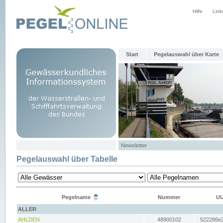
Hilfe
Link
Start
Pegelauswahl über Karte
Newsletter
Pegelauswahl über Tabelle
Pegelname
Nummer
UU
ALLER
AHLDEN
48900102
522286e2