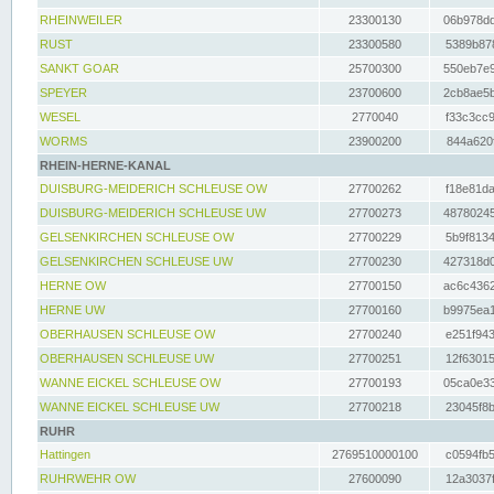
RHEINWEILER
23300130
06b978dd
RUST
23300580
5389b878
SANKT GOAR
25700300
550eb7e9
SPEYER
23700600
2cb8ae5b
WESEL
2770040
f33c3cc9
WORMS
23900200
844a620f
RHEIN-HERNE-KANAL
DUISBURG-MEIDERICH SCHLEUSE OW
27700262
f18e81da
DUISBURG-MEIDERICH SCHLEUSE UW
27700273
48780245
GELSENKIRCHEN SCHLEUSE OW
27700229
5b9f8134
GELSENKIRCHEN SCHLEUSE UW
27700230
427318d0
HERNE OW
27700150
ac6c4362
HERNE UW
27700160
b9975ea1
OBERHAUSEN SCHLEUSE OW
27700240
e251f943
OBERHAUSEN SCHLEUSE UW
27700251
12f63015
WANNE EICKEL SCHLEUSE OW
27700193
05ca0e33
WANNE EICKEL SCHLEUSE UW
27700218
23045f8b
RUHR
Hattingen
2769510000100
c0594fb5
RUHRWEHR OW
27600090
12a3037f