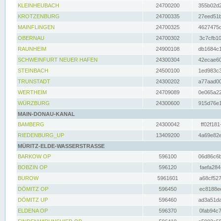
KLEINHEUBACH
24700200
355b02d2
KROTZENBURG
24700335
27eed51b
MAINFLINGEN
24700325
4627475d
OBERNAU
24700302
3c7cfb10
RAUNHEIM
24900108
db1684c1
SCHWEINFURT NEUER HAFEN
24300304
42ecae60
STEINBACH
24500100
1ed983c3
TRUNSTADT
24300202
a77aad00
WERTHEIM
24709089
0e065a22
WÜRZBURG
24300600
915d76e1
MAIN-DONAU-KANAL
BAMBERG
24300042
ff02f181
RIEDENBURG_UP
13409200
4a69e82e
MÜRITZ-ELDE-WASSERSTRASSE
BARKOW OP
596100
06d86c6b
BOBZIN OP
596120
faefa284
BUROW
5961601
a68cf527
DÖMITZ OP
596450
ec8188ee
DÖMITZ UP
596460
ad3a51da
ELDENA OP
596370
0fab94c7