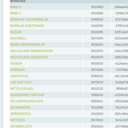
NORDSEE
BAKE A
9510063
e8daa3e2
BAKE Z
9510066
104fdc24
BORKUM FISCHERBALJE
9340020
8727ebfd
BORKUM SÜDSTRAND
9340030
478f21e9
BÜSUM
9510095
5287a3e1
DAGEBÜLL
9570040
6233e901
EIDER-SPERRWERK AP
9530010
04acd7e5
HELGOLAND BINNENHAFEN
9510070
c0ec139b
HELGOLAND SÜDHAFEN
9510075
0d8233b8
HUSUM
9530020
e114aeec
HÖRNUM
9570050
733755fd
LANGEOOG
9390010
a0c1dcb6
LIST AUF SYLT
9570070
5e92d73f
MITTELGRUND
9510132
3ff99b92
NORDERNEY RIFFGAT
9360010
c0244c0e
PELLWORM ANLEGER
9550021
2852b9ab
SCHARHÖRN
9510060
f0197bcf
SPIEKEROOG
9410010
662c4b5e
WITTDÜN
9570010
9c4c11f2
ZEHNERLOCH
9510010
e574d0af