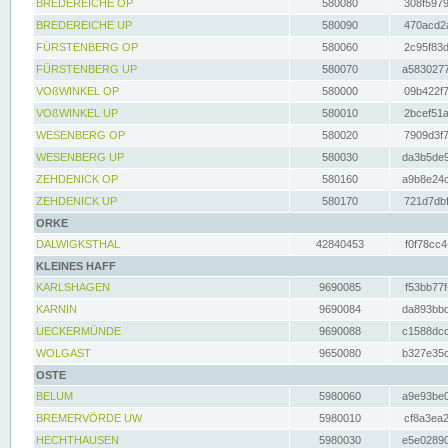
BREDEREICHE OP
580080
308f5979
BREDEREICHE UP
580090
470acd2a
FÜRSTENBERG OP
580060
2c95f83d
FÜRSTENBERG UP
580070
a5830277
VOßWINKEL OP
580000
09b422f7
VOßWINKEL UP
580010
2bcef51a
WESENBERG OP
580020
7909d3f7
WESENBERG UP
580030
da3b5de9
ZEHDENICK OP
580160
a9b8e24c
ZEHDENICK UP
580170
721d7dbf
ORKE
DALWIGKSTHAL
42840453
f0f78cc4
KLEINES HAFF
KARLSHAGEN
9690085
f53bb77f
KARNIN
9690084
da893bbd
UECKERMÜNDE
9690088
c1588dcc
WOLGAST
9650080
b327e35c
OSTE
BELUM
5980060
a9e93be0
BREMERVÖRDE UW
5980010
cf8a3ea2
HECHTHAUSEN
5980030
e5e02890