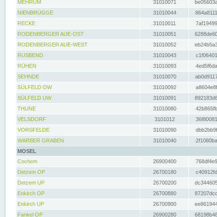
MEHRUM
31010071
be05603a
NIENBRÜGGE
31010044
864a8111
RECKE
31010011
7af19499
RODENBERGER AUE-OST
31010051
6288de60
RODENBERGER AUE-WEST
31010052
eb24b5a3
RUSBEND
31010043
c1f06401
RÜHEN
31010093
4ed5f6da
SEHNDE
31010070
ab0d9117
SÜLFELD OW
31010092
a8604e8f
SÜLFELD UW
31010091
892183d6
THUNE
31010080
42b865fb
VELSDORF
3101012
36f80081
VORSFELDE
31010090
dbb2bb9f
WARBER GRABEN
31010040
2f1080ba
MOSEL
Cochem
26900400
768df4e9
Detzem OP
26700180
c40912fd
Detzem UP
26700200
dc344605
Enkirch OP
26700880
87207dcd
Enkirch UP
26700900
ee861944
Fankel OP
26900280
68198b48