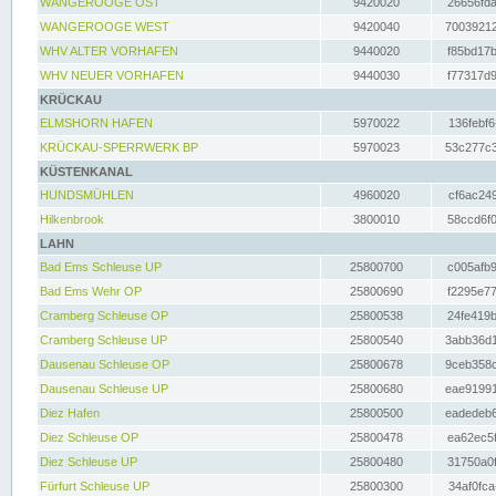
WANGEROOGE OST
9420020
26656fda
WANGEROOGE WEST
9420040
70039212
WHV ALTER VORHAFEN
9440020
f85bd17b
WHV NEUER VORHAFEN
9440030
f77317d9
KRÜCKAU
ELMSHORN HAFEN
5970022
136febf6
KRÜCKAU-SPERRWERK BP
5970023
53c277c3
KÜSTENKANAL
HUNDSMÜHLEN
4960020
cf6ac249
Hilkenbrook
3800010
58ccd6f0
LAHN
Bad Ems Schleuse UP
25800700
c005afb9
Bad Ems Wehr OP
25800690
f2295e77
Cramberg Schleuse OP
25800538
24fe419b
Cramberg Schleuse UP
25800540
3abb36d1
Dausenau Schleuse OP
25800678
9ceb358c
Dausenau Schleuse UP
25800680
eae91991
Diez Hafen
25800500
eadedeb6
Diez Schleuse OP
25800478
ea62ec5f
Diez Schleuse UP
25800480
31750a0f
Fürfurt Schleuse UP
25800300
34af0fca