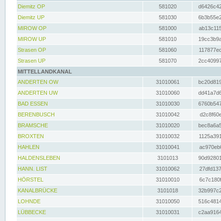
Diemitz OP
581020
d6426c42
Diemitz UP
581030
6b3b55e2
MIROW OP
581000
ab13c115
MIROW UP
581010
19cc3b9a
Strasen OP
581060
117877ec
Strasen UP
581070
2cc40997
MITTELLANDKANAL
ANDERTEN OW
31010061
bc20d819
ANDERTEN UW
31010060
dd41a7d6
BAD ESSEN
31010030
6760b547
BERENBUSCH
31010042
d2c8f60e
BRAMSCHE
31010020
bec8a6a5
BROXTEN
31010032
1125a391
HAHLEN
31010041
ac970eb0
HALDENSLEBEN
3101013
90d92801
HANN. LIST
31010062
27dfd137
HÖRSTEL
31010010
6c7c180f
KANALBRÜCKE
3101018
32b997c2
LOHNDE
31010050
516c4814
LÜBBECKE
31010031
c2aa9164