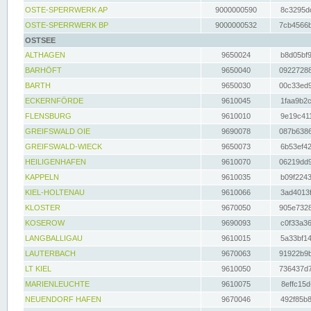
OSTE-SPERRWERK AP
9000000590
8c3295dc
OSTE-SPERRWERK BP
9000000532
7cb4566b
OSTSEE
ALTHAGEN
9650024
b8d05bf9
BARHÖFT
9650040
09227288
BARTH
9650030
00c33ed9
ECKERNFÖRDE
9610045
1faa9b2c
FLENSBURG
9610010
9e19c411
GREIFSWALD OIE
9690078
087b6386
GREIFSWALD-WIECK
9650073
6b53ef42
HEILIGENHAFEN
9610070
06219dd9
KAPPELN
9610035
b09f2243
KIEL-HOLTENAU
9610066
3ad4013f
KLOSTER
9670050
905e7328
KOSEROW
9690093
c0f33a36
LANGBALLIGAU
9610015
5a33bf14
LAUTERBACH
9670063
91922b9b
LT KIEL
9610050
736437d7
MARIENLEUCHTE
9610075
8effc15d
NEUENDORF HAFEN
9670046
492f85b8