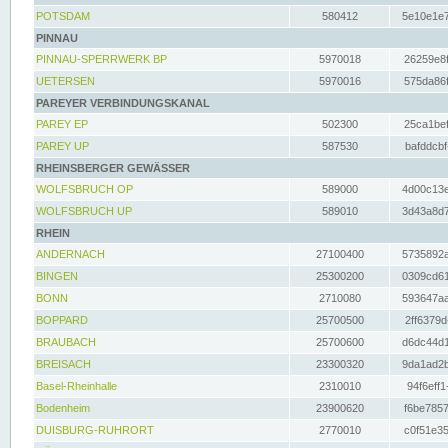
POTSDAM
580412
5e10e1e7
PINNAU
PINNAU-SPERRWERK BP
5970018
26259e8f
UETERSEN
5970016
575da86f
PAREYER VERBINDUNGSKANAL
PAREY EP
502300
25ca1bef
PAREY UP
587530
bafddcbf
RHEINSBERGER GEWÄSSER
WOLFSBRUCH OP
589000
4d00c13e
WOLFSBRUCH UP
589010
3d43a8d7
RHEIN
ANDERNACH
27100400
5735892a
BINGEN
25300200
0309cd61
BONN
2710080
593647aa
BOPPARD
25700500
2ff6379d
BRAUBACH
25700600
d6dc44d1
BREISACH
23300320
9da1ad2b
Basel-Rheinhalle
2310010
94f6eff1
Bodenheim
23900620
f6be7857
DUISBURG-RUHRORT
2770010
c0f51e35