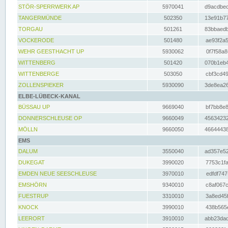
STÖR-SPERRWERK AP
5970041
d9acdbec
TANGERMÜNDE
502350
13e91b77
TORGAU
501261
83bbaedb
VOCKERODE
501480
ae93f2a5
WEHR GEESTHACHT UP
5930062
0f7f58a8
WITTENBERG
501420
070b1eb4
WITTENBERGE
503050
cbf3cd49
ZOLLENSPIEKER
5930090
3de8ea26
ELBE-LÜBECK-KANAL
BÜSSAU UP
9669040
bf7bb8e8
DONNERSCHLEUSE OP
9660049
45634232
MÖLLN
9660050
46644438
EMS
DALUM
3550040
ad357e52
DUKEGAT
3990020
7753c1fa
EMDEN NEUE SEESCHLEUSE
3970010
edfdf747
EMSHÖRN
9340010
c8af067c
FUESTRUP
3310010
3a8ed45f
KNOCK
3990010
438b565e
LEERORT
3910010
abb23dad