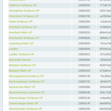
Heilbronn Schleuse UP
23800560
f77df170
Hessigheim Schleuse UP
23800420
23517de9
Hirschhorn Schleuse UP
23800700
acf505dd
Hofen Schleuse UP
23800260
cf2af1a4
Horkheim Schleuse UP
23800557
b76bf04c
Horkheim Wehr UP
23800520
d9b441a5
Kochendorf Schleuse UP
23800600
8f695e71
Ladenburg Wehr UP
23800820
70cee7df
Lauffen
23800500
8559d1a0
Lauffen Schleuse UP
23800501
2f7cb553
Mannheim Neckar
23800900
25582d3f
Marbach Schleuse UP
23800322
456974a8
Marbach Wehr UP
23800320
a73a9cb4
Neckargemünd Schleuse UP
23800740
7be3ff2e
Neckarsteinach Schleuse UP
23800720
d64d07f7
Neckarsulm Wehr UP
23800580
845944f8
Neckarzimmern Schleuse UP
23800640
f00c7183
Oberesslingen Schleuse UP
23800145
cbfae6bc
Oberesslingen Wehr UP
23800140
9de0843a
Obertürkheim Schleuse UP
23800200
80e002d8