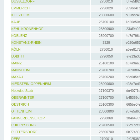
DÜSSELDORF
2750010
8f7e5f92
EMMERICH
2790020
9598e4cb
IFFEZHEIM
23500600
b02be240
KAUB
25700100
1d26e504
KEHL-KRONENHOF
23300900
23af9b02
KOBLENZ
25900700
4c7d796a
KONSTANZ-RHEIN
3329
e020e651
KÖLN
2730010
a6ee8177
LOBITH
2790050
efe13a3d
MAINZ
25100100
a37a9aa3
MANNHEIM
23700700
57090802
MAXAU
23700200
b6c6d5c8
NIERSTEIN-OPPENHEIM
23900600
d28e7ed1
Neuwied Stadt
27100370
dc407f1e
OBERWINTER
27100700
b45359df
OESTRICH
25100300
665be0fe
OTTENHEIM
23300800
787e5d63
PANNERDENSE KOP
2790060
3046493f
PHILIPPSBURG
23700500
88e972e1
PLITTERSDORF
23500700
6b774802
REES
2790010
2f025389