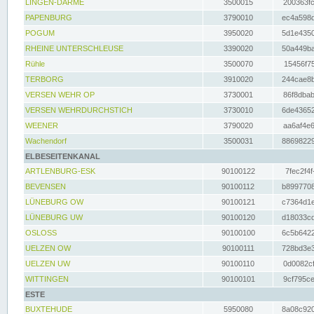
LINGEN-DARME
3500015
200363fc
PAPENBURG
3790010
ec4a598d
POGUM
3950020
5d1e4350
RHEINE UNTERSCHLEUSE
3390020
50a449ba
Rühle
3500070
15456f75
TERBORG
3910020
244cae8b
VERSEN WEHR OP
3730001
86f8dbab
VERSEN WEHRDURCHSTICH
3730010
6de43652
WEENER
3790020
aa6af4e6
Wachendorf
3500031
88698229
ELBESEITENKANAL
ARTLENBURG-ESK
90100122
7fec2f4f
BEVENSEN
90100112
b8997708
LÜNEBURG OW
90100121
c7364d1e
LÜNEBURG UW
90100120
d18033cd
OSLOSS
90100100
6c5b6422
UELZEN OW
90100111
728bd3e3
UELZEN UW
90100110
0d0082cf
WITTINGEN
90100101
9cf795ce
ESTE
BUXTEHUDE
5950080
8a08c920