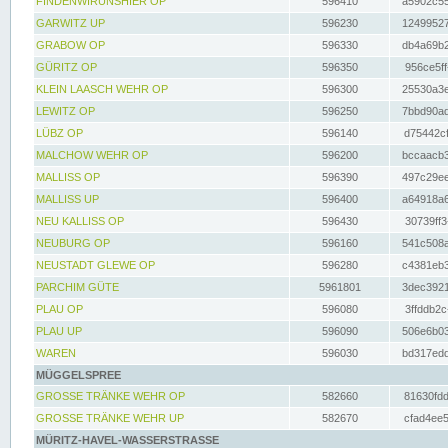
FINDENWIRUNSHIER OP
596410
a5902c55
GARWITZ UP
596230
12499527
GRABOW OP
596330
db4a69b2
GÜRITZ OP
596350
956ce5ff
KLEIN LAASCH WEHR OP
596300
25530a3e
LEWITZ OP
596250
7bbd90ad
LÜBZ OP
596140
d75442cf
MALCHOW WEHR OP
596200
bccaacb3
MALLISS OP
596390
497c29ee
MALLISS UP
596400
a64918a6
NEU KALLISS OP
596430
30739ff3
NEUBURG OP
596160
541c508a
NEUSTADT GLEWE OP
596280
c4381eb3
PARCHIM GÜTE
5961801
3dec3921
PLAU OP
596080
3ffddb2c
PLAU UP
596090
506e6b03
WAREN
596030
bd317edd
MÜGGELSPREE
GROSSE TRÄNKE WEHR OP
582660
81630fdd
GROSSE TRÄNKE WEHR UP
582670
cfad4ee5
MÜRITZ-HAVEL-WASSERSTRASSE