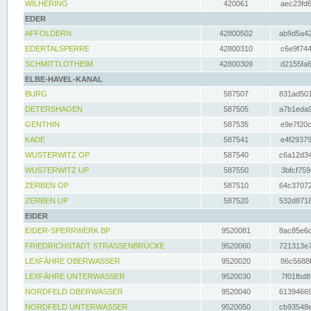
WILHERING
420061
aec23fd6
EDER
AFFOLDERN
42800502
ab9d5a42
EDERTALSPERRE
42800310
c6e9f744
SCHMITTLOTHEIM
42800309
d2155fa6
ELBE-HAVEL-KANAL
BURG
587507
831ad501
DETERSHAGEN
587505
a7b1eda9
GENTHIN
587535
e9e7f20c
KADE
587541
e4f29379
WUSTERWITZ OP
587540
c6a12d34
WUSTERWITZ UP
587550
3bfcf759
ZERBEN OP
587510
64c37072
ZERBEN UP
587520
532d8718
EIDER
EIDER-SPERRWERK BP
9520081
8ac85e6c
FRIEDRICHSTADT STRASSENBRÜCKE
9520060
721313e7
LEXFÄHRE OBERWASSER
9520020
86c5688f
LEXFÄHRE UNTERWASSER
9520030
7f01fbd8
NORDFELD OBERWASSER
9520040
61394669
NORDFELD UNTERWASSER
9520050
cb93548e