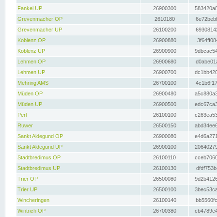
Fankel UP
26900300
583420a8
Grevenmacher OP
2610180
6e72bebf
Grevenmacher UP
26100200
69308142
Koblenz OP
26900880
3f64ff08
Koblenz UP
26900900
9dbcac54
Lehmen OP
26900680
d0abe01a
Lehmen UP
26900700
dc1bb420
Mehring AMS
26700100
4c1b6f17
Müden OP
26900480
a5c880a3
Müden UP
26900500
edc67ca3
Perl
26100100
c263ea53
Ruwer
26500150
abd34ee6
Sankt Aldegund OP
26900080
e4d6a271
Sankt Aldegund UP
26900100
20640279
Stadtbredimus OP
26100110
cceb7060
Stadtbredimus UP
26100130
dfdf753b
Trier OP
26500080
9d2b4126
Trier UP
26500100
3bec53ca
Wincheringen
26100140
bb5560fc
Wintrich OP
26700380
cb4789e4