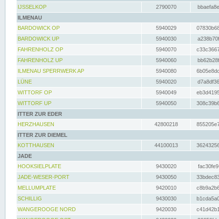
IJSSELKOP
2790070
bbaefa8e
ILMENAU
BARDOWICK OP
5940029
07830b68
BARDOWICK UP
5940030
a238b70f
FAHRENHOLZ OP
5940070
c33c3667
FAHRENHOLZ UP
5940060
bb62b28f
ILMENAU SPERRWERK AP
5940080
6b05e8dc
LÜNE
5940020
d7a8df36
WITTORF OP
5940049
eb3d4195
WITTORF UP
5940050
308c39b6
ITTER ZUR EDER
HERZHAUSEN
42800218
855205e7
ITTER ZUR DIEMEL
KOTTHAUSEN
44100013
36243256
JADE
HOOKSIELPLATE
9430020
fac30fe9
JADE-WESER-PORT
9430050
33bdec83
MELLUMPLATE
9420010
c8b9a2b6
SCHILLIG
9430030
b1cda5a0
WANGEROOGE NORD
9420030
c41d42b1