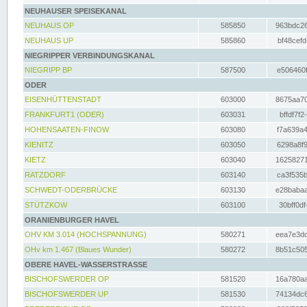
NEUHAUSER SPEISEKANAL
NEUHAUS OP
585850
963bdc26
NEUHAUS UP
585860
bf48cefd
NIEGRIPPER VERBINDUNGSKANAL
NIEGRIPP BP
587500
e506460f
ODER
EISENHÜTTENSTADT
603000
8675aa70
FRANKFURT1 (ODER)
603031
bffdf7f2
HOHENSAATEN-FINOW
603080
f7a639a4
KIENITZ
603050
6298a8f9
KIETZ
603040
16258271
RATZDORF
603140
ca3f535b
SCHWEDT-ODERBRÜCKE
603130
e28babaa
STÜTZKOW
603100
30bff0df
ORANIENBURGER HAVEL
OHV KM 3.014 (HOCHSPANNUNG)
580271
eea7e3dc
OHv km 1.467 (Blaues Wunder)
580272
8b51c505
OBERE HAVEL-WASSERSTRASSE
BISCHOFSWERDER OP
581520
16a780aa
BISCHOFSWERDER UP
581530
74134dc6