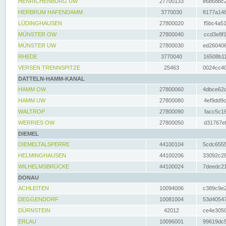
HENRICHENBURG UW
27700133
e6b68bc2
HERBRUM HAFENDAMM
3770030
8177a148
LÜDINGHAUSEN
27800020
f5bc4a51
MÜNSTER OW
27800040
ccd3e8f1
MÜNSTER UW
27800030
ed260406
RHEDE
3770040
16508b11
VERSEN TRENNSPITZE
25463
0024cc40
DATTELN-HAMM-KANAL
HAMM OW
27800060
4dbce62d
HAMM UW
27800080
4ef9dd9c
WALTROP
27800090
facc5c16
WERRIES OW
27800050
d31767ef
DIEMEL
DIEMELTALSPERRE
44100104
5cdc6555
HELMINGHAUSEN
44100206
33092c28
WILHELMSBRÜCKE
44100024
7deedc21
DONAU
ACHLEITEN
10094006
c389c9e2
DEGGENDORF
10081004
53d40547
DÜRNSTEIN
42012
ce4e3050
ERLAU
10096001
99619dc5