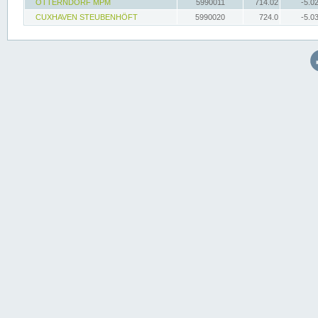
OTTERNDORF MPM
5990011
714.02
-5.0
CUXHAVEN STEUBENHÖFT
5990020
724.0
-5.0