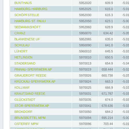
BUNTHAUS
5952020
609.9
-5.0
HAMBURG-HARBURG
5952025
615.0
-5.0
SCHÖPFSTELLE
5952030
615.3
-5.0
HAMBURG ST. PAULI
5952050
623.1
-5.0
SEEMANNSHÖFT
5952060
628.9
-5.0
CRANZ
5950070
634.42
-5.0
BLANKENESE UF
5952065
635.0
-5.0
SCHULAU
5950090
641.0
-5.0
LÜHORT
5960010
645.5
-5.0
HETLINGEN
5970010
650.5
-5.0
STADERSAND
5970013
654.9
-5.0
PINNAU-SPERRWERK AP
5970019
658.444
-5.0
GRAUERORT REEDE
5970026
660.738
-5.0
KRÜCKAU-SPERRWERK AP
5970024
663.3
-5.0
KOLLMAR
5970025
666.9
-5.0
KRAUTSAND REEDE
5970031
671.787
-5.0
GLÜCKSTADT
5970035
674.0
-5.0
STÖR-SPERRWERK AP
5970041
678.636
-5.0
BROKDORF
5970050
684.2
-5.0
BRUNSBÜTTEL MPM
5970094
695.214
-5.0
OSTERIFF MPM
5970096
703.44
-5.0