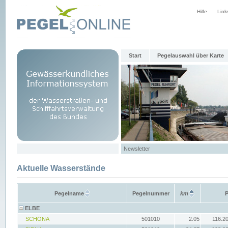
Hilfe
Link
Start
Pegelauswahl über Karte
Newsletter
Aktuelle Wasserstände
Pegelname
Pegelnummer
km
ELBE
SCHÖNA
501010
2.05
116.2