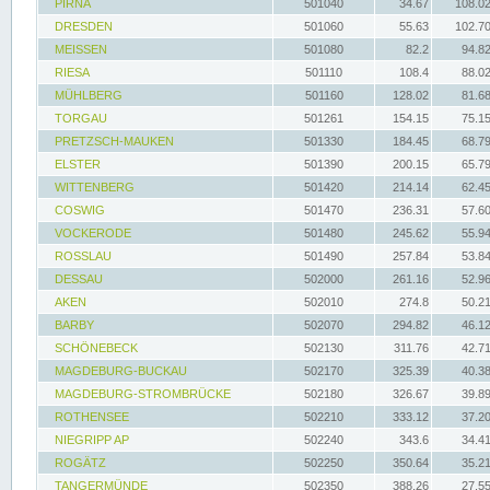
PIRNA
501040
34.67
108.0
DRESDEN
501060
55.63
102.7
MEISSEN
501080
82.2
94.8
RIESA
501110
108.4
88.0
MÜHLBERG
501160
128.02
81.6
TORGAU
501261
154.15
75.1
PRETZSCH-MAUKEN
501330
184.45
68.7
ELSTER
501390
200.15
65.7
WITTENBERG
501420
214.14
62.4
COSWIG
501470
236.31
57.6
VOCKERODE
501480
245.62
55.9
ROSSLAU
501490
257.84
53.8
DESSAU
502000
261.16
52.9
AKEN
502010
274.8
50.2
BARBY
502070
294.82
46.1
SCHÖNEBECK
502130
311.76
42.7
MAGDEBURG-BUCKAU
502170
325.39
40.3
MAGDEBURG-STROMBRÜCKE
502180
326.67
39.8
ROTHENSEE
502210
333.12
37.2
NIEGRIPP AP
502240
343.6
34.4
ROGÄTZ
502250
350.64
35.2
TANGERMÜNDE
502350
388.26
27.5