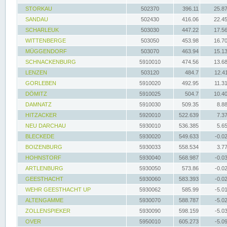
STORKAU
502370
396.11
25.8
SANDAU
502430
416.06
22.4
SCHARLEUK
503030
447.22
17.5
WITTENBERGE
503050
453.98
16.7
MÜGGENDORF
503070
463.94
15.1
SCHNACKENBURG
5910010
474.56
13.6
LENZEN
503120
484.7
12.4
GORLEBEN
5910020
492.95
11.3
DÖMITZ
5910025
504.7
10.4
DAMNATZ
5910030
509.35
8.8
HITZACKER
5920010
522.639
7.3
NEU DARCHAU
5930010
536.385
5.6
BLECKEDE
5930020
549.633
-0.0
BOIZENBURG
5930033
558.534
3.7
HOHNSTORF
5930040
568.987
-0.0
ARTLENBURG
5930050
573.86
-0.0
GEESTHACHT
5930060
583.393
-0.0
WEHR GEESTHACHT UP
5930062
585.99
-5.0
ALTENGAMME
5930070
588.787
-5.0
ZOLLENSPIEKER
5930090
598.159
-5.0
OVER
5950010
605.273
-5.0