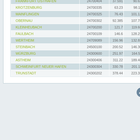
FRANKFURT OSTHAFEN
24700404
37.591
90.
KROTZENBURG
24700335
63.23
98.
MAINFLINGEN
24700325
76.43
101.
OBERNAU
24700302
92.385
107.
KLEINHEUBACH
24700200
121.7
119.
FAULBACH
24700109
146.6
128.
WERTHEIM
24709089
156.96
132.
STEINBACH
24500100
200.52
146.
WÜRZBURG
24300600
251.97
164.
ASTHEIM
24300406
311.22
189.
SCHWEINFURT NEUER HAFEN
24300304
330.78
201.
TRUNSTADT
24300202
378.44
223.