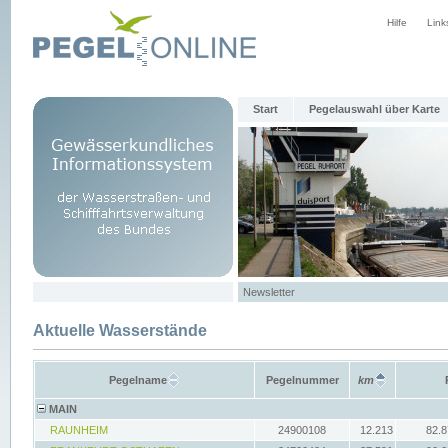
Hilfe
Link
Start
Pegelauswahl über Karte
Newsletter
Aktuelle Wasserstände
Pegelname
Pegelnummer
km
MAIN
RAUNHEIM
24900108
12.213
82.