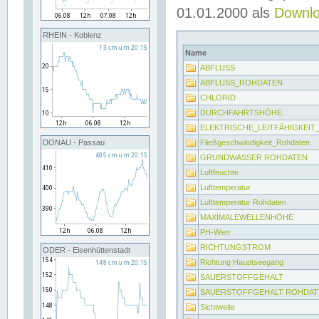
01.01.2000 als
Downl
RHEIN - Koblenz
Name
ABFLUSS
ABFLUSS_ROHDATEN
CHLORID
DURCHFAHRTSHÖHE
ELEKTRISCHE_LEITFÄHIGKEI
Fließgeschwindigkeit_Rohdaten
DONAU - Passau
GRUNDWASSER ROHDATEN
Luftfeuchte
Lufttemperatur
Lufttemperatur Rohdaten
MAXIMALEWELLENHÖHE
PH-Wert
RICHTUNGSTROM
ODER - Eisenhüttenstadt
Richtung Hauptseegang
SAUERSTOFFGEHALT
SAUERSTOFFGEHALT ROHDAT
Sichtweite