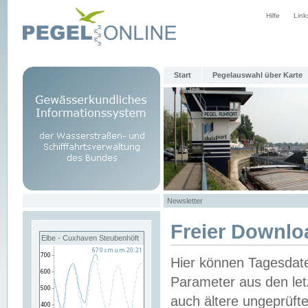
Hilfe
Link
Start
Pegelauswahl über Karte
Newsletter
Freier Downlo
Elbe - Cuxhaven Steubenhöft
Hier können Tagesdat
Parameter aus den let
auch ältere ungeprüf