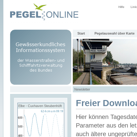
Hilfe
Link
Start
Pegelauswahl über Karte
Newsletter
Freier Downlo
Elbe - Cuxhaven Steubenhöft
Hier können Tagesdat
Parameter aus den let
auch ältere ungeprüf