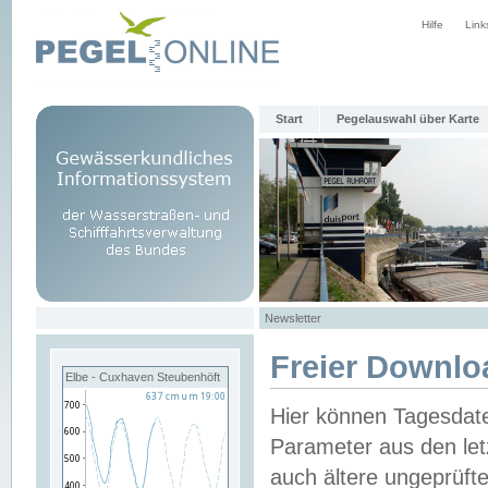
Hilfe
Link
Start
Pegelauswahl über Karte
Newsletter
Freier Downlo
Elbe - Cuxhaven Steubenhöft
Hier können Tagesdat
Parameter aus den let
auch ältere ungeprüf