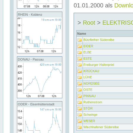
01.01.2000 als
Downl
RHEIN - Koblenz
>
Root
>
ELEKTRIS
Name
Bützflether Süderelbe
EIDER
ELBE
ESTE
DONAU - Passau
Freiburger Hafenpriel
KRÜCKAU
LÜHE
NORDSEE
OSTE
PINNAU
Ruthenstrom
ODER - Eisenhüttenstadt
STÖR
Schwinge
WESER
Wischhafener Süderelbe