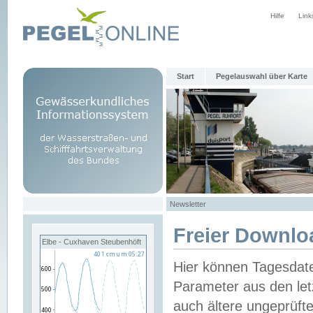
Hilfe
Link
Start
Pegelauswahl über Karte
Newsletter
Freier Downlo
Elbe - Cuxhaven Steubenhöft
Hier können Tagesdat
Parameter aus den let
auch ältere ungeprüf