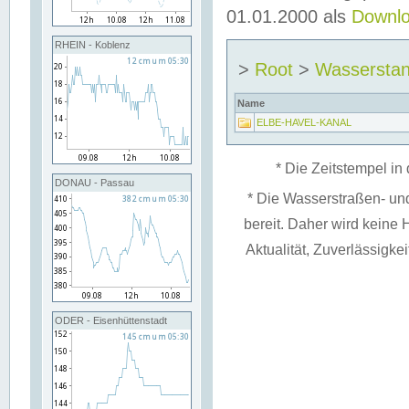
01.01.2000 als
Downl
RHEIN - Koblenz
>
Root
>
Wassersta
Name
ELBE-HAVEL-KANAL
* Die Zeitstempel in 
DONAU - Passau
* Die Wasserstraßen- un
bereit. Daher wird keine H
Aktualität, Zuverlässigke
ODER - Eisenhüttenstadt