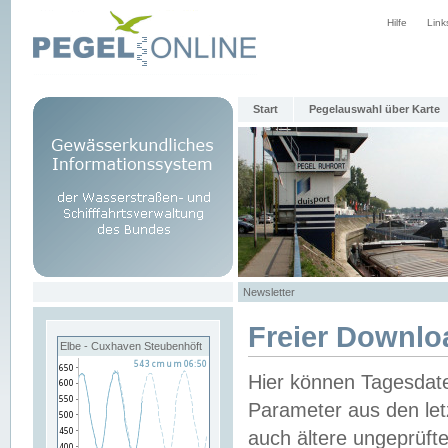
Hilfe
Link
Start
Pegelauswahl über Karte
Newsletter
Freier Downlo
Elbe - Cuxhaven Steubenhöft
Hier können Tagesdat
Parameter aus den let
auch ältere ungeprüf