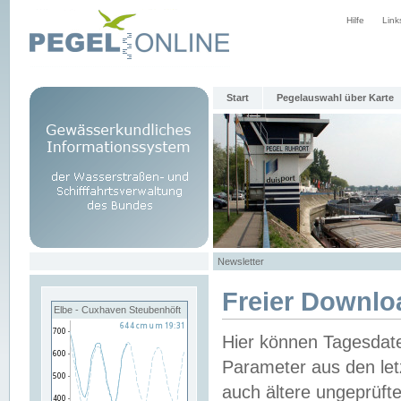
Hilfe
Link
Start
Pegelauswahl über Karte
Newsletter
Freier Downlo
Elbe - Cuxhaven Steubenhöft
Hier können Tagesdat
Parameter aus den let
auch ältere ungeprüf