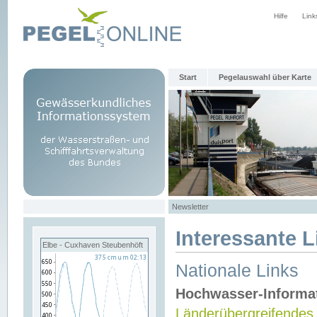
Hilfe
Link
Start
Pegelauswahl über Karte
Newsletter
Interessante L
Elbe - Cuxhaven Steubenhöft
Nationale Links
Hochwasser-Informa
Länderübergreifendes