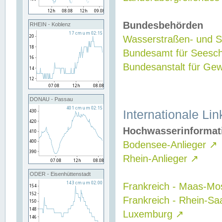
Bundesbehörden
RHEIN - Koblenz
Wasserstraßen- und Sc
Bundesamt für Seesch
Bundesanstalt für G
DONAU - Passau
Internationale Lin
Hochwasserinformat
Bodensee-Anlieger
↗
Rhein-Anlieger
↗
ODER - Eisenhüttenstadt
Frankreich - Maas-Mo
Frankreich - Rhein-Sa
Luxemburg
↗