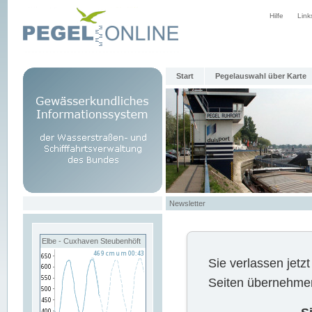
Hilfe
Link
Start
Pegelauswahl über Karte
Newsletter
Elbe - Cuxhaven Steubenhöft
Sie verlassen jet
Seiten übernehmen 