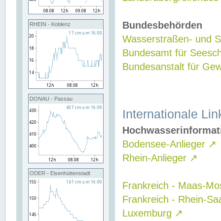
Bundesbehörden
RHEIN - Koblenz
Wasserstraßen- und Sc
Bundesamt für Seesch
Bundesanstalt für G
DONAU - Passau
Internationale Lin
Hochwasserinformat
Bodensee-Anlieger
↗
Rhein-Anlieger
↗
ODER - Eisenhüttenstadt
Frankreich - Maas-Mo
Frankreich - Rhein-Sa
Luxemburg
↗