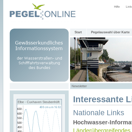
Hilfe
Link
Start
Pegelauswahl über Karte
Newsletter
Interessante L
Elbe - Cuxhaven Steubenhöft
Nationale Links
Hochwasser-Informa
Länderübergreifendes