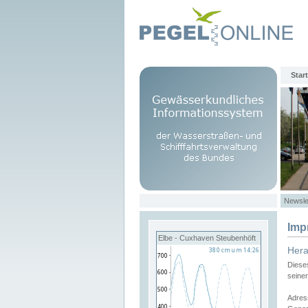
Start
Newsle
Imp
Elbe - Cuxhaven Steubenhöft
Her
Diese
seine
Adres