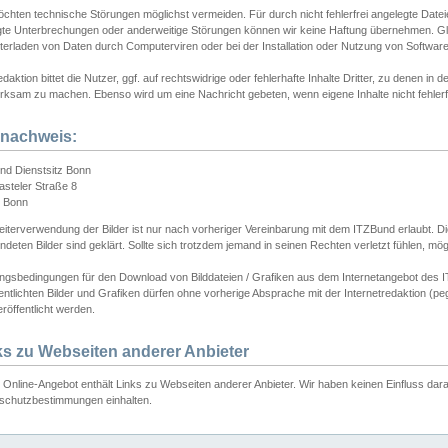
chten technische Störungen möglichst vermeiden. Für durch nicht fehlerfrei angelegte Dateien
gte Unterbrechungen oder anderweitige Störungen können wir keine Haftung übernehmen. Glei
terladen von Daten durch Computerviren oder bei der Installation oder Nutzung von Softwar
daktion bittet die Nutzer, ggf. auf rechtswidrige oder fehlerhafte Inhalte Dritter, zu denen in d
ksam zu machen. Ebenso wird um eine Nachricht gebeten, wenn eigene Inhalte nicht fehlerfrei
dnachweis:
nd Dienstsitz Bonn
asteler Straße 8
 Bonn
iterverwendung der Bilder ist nur nach vorheriger Vereinbarung mit dem ITZBund erlaubt. Die
deten Bilder sind geklärt. Sollte sich trotzdem jemand in seinen Rechten verletzt fühlen, m
ngsbedingungen für den Download von Bilddateien / Grafiken aus dem Internetangebot des I
entlichten Bilder und Grafiken dürfen ohne vorherige Absprache mit der Internetredaktion (pe
röffentlicht werden.
ks zu Webseiten anderer Anbieter
Online-Angebot enthält Links zu Webseiten anderer Anbieter. Wir haben keinen Einfluss darau
schutzbestimmungen einhalten.