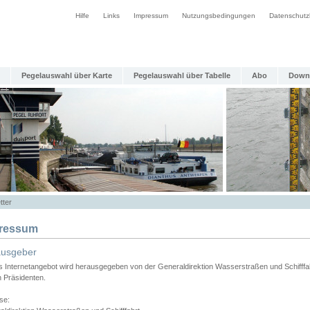
Hilfe
Links
Impressum
Nutzungsbedingungen
Datenschutz
Pegelauswahl über Karte
Pegelauswahl über Tabelle
Abo
Down
tter
ressum
ausgeber
s Internetangebot wird herausgegeben von der Generaldirektion Wasserstraßen und Schifffa
n Präsidenten.
se: