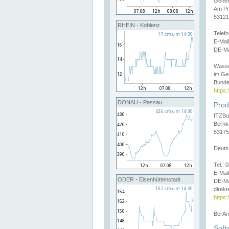
Gener
Am Pr
53121
RHEIN - Koblenz
Telef
E-Mai
DE-Ma
Wasse
im Ge
Bunde
https
DONAU - Passau
Prod
ITZBu
Bernk
53175
Deuts
Tel.:
E-Mail
ODER - Eisenhüttenstadt
DE-Ma
direkt
https:
Bei A
Soft