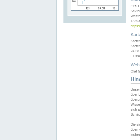
EES 
Sekto
Westh
13353 
https
Kart
Karte
Karte
24 St
Fluss
Web
Olaf G
Hin
Unser
über L
überpr
Wissen
sich a
Schäde
Die si
überne
insbes