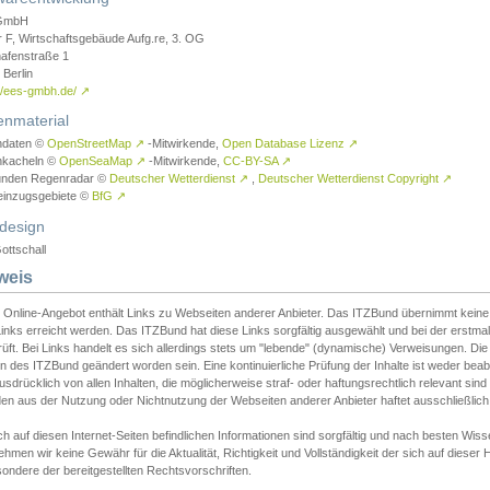
GmbH
r F, Wirtschaftsgebäude Aufg.re, 3. OG
afenstraße 1
Berlin
://ees-gmbh.de/
↗
enmaterial
ndaten ©
OpenStreetMap
↗
-Mitwirkende,
Open Database Lizenz
↗
nkacheln ©
OpenSeaMap
↗
-Mitwirkende,
CC-BY-SA
↗
unden Regenradar ©
Deutscher Wetterdienst
↗
,
Deutscher Wetterdienst Copyright
↗
einzugsgebiete ©
BfG
↗
design
ottschall
weis
 Online-Angebot enthält Links zu Webseiten anderer Anbieter. Das ITZBund übernimmt keine V
inks erreicht werden. Das ITZBund hat diese Links sorgfältig ausgewählt und bei der erstmal
üft. Bei Links handelt es sich allerdings stets um "lebende" (dynamische) Verweisungen. Die
 des ITZBund geändert worden sein. Eine kontinuierliche Prüfung der Inhalte ist weder beab
usdrücklich von allen Inhalten, die möglicherweise straf- oder haftungsrechtlich relevant sin
n aus der Nutzung oder Nichtnutzung der Webseiten anderer Anbieter haftet ausschließlich d
ch auf diesen Internet-Seiten befindlichen Informationen sind sorgfältig und nach besten 
hmen wir keine Gewähr für die Aktualität, Richtigkeit und Vollständigkeit der sich auf diese
ondere der bereitgestellten Rechtsvorschriften.