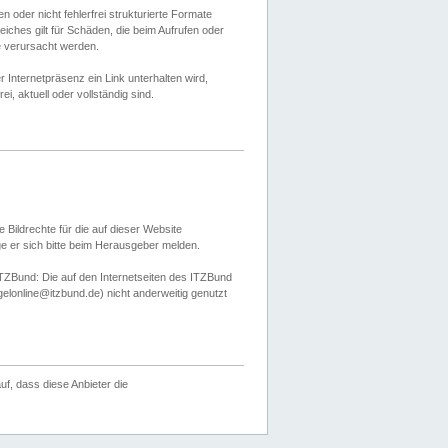
 oder nicht fehlerfrei strukturierte Formate
ches gilt für Schäden, die beim Aufrufen oder
e verursacht werden.
er Internetpräsenz ein Link unterhalten wird,
, aktuell oder vollständig sind.
 Bildrechte für die auf dieser Website
öge er sich bitte beim Herausgeber melden.
TZBund: Die auf den Internetseiten des ITZBund
gelonline@itzbund.de) nicht anderweitig genutzt
f, dass diese Anbieter die