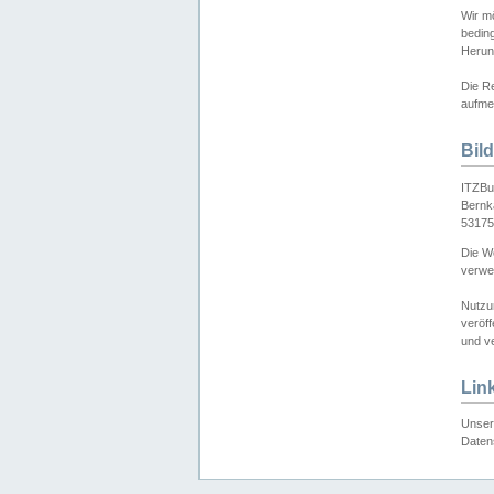
Wir mö
bedin
Herun
Die Re
aufmer
Bil
ITZBu
Bernk
53175
Die We
verwen
Nutzu
veröff
und ve
Lin
Unser 
Daten