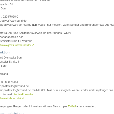
aldirektion Wasserstraßen und Schifffahrt
opsthof 51
 Bonn
on: 0228/7090-0
l: gdws@wsv.bund.de
il: gdws@wsv.de-mail.de (DE-Mail ist nur möglich, wenn Sender und Empfänger das DE-Mail
rstraßen- und Schifffahrtsverwaltung des Bundes (WSV)
schäftsbereich des
sministeriums für Verkehr
://www.gdws.wsv.bund.de/
↗
uktion
nd Dienstsitz Bonn
asteler Straße 8
 Bonn
chland
 0800 800 75451
: poststelle@itzbund.de
il: poststelle@itzbund.de-mail.de (DE-Mail ist nur möglich, wenn Sender und Empfänger das
er Kontakt:
Kontaktformular
//www.itzbund.de/
↗
nregungen, Fragen oder Hinweisen können Sie sich per
E-Mail
an uns wenden.
wareentwicklung