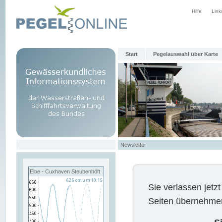
Hilfe
Link
Start
Pegelauswahl über Karte
Newsletter
Elbe - Cuxhaven Steubenhöft
Sie verlassen jet
Seiten übernehmen 