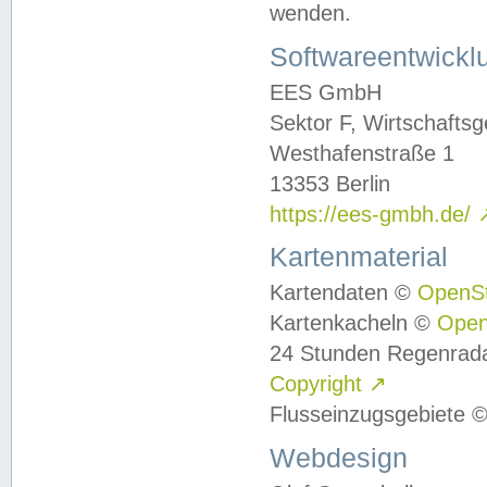
wenden.
Softwareentwickl
EES GmbH
Sektor F, Wirtschafts
Westhafenstraße 1
13353 Berlin
https://ees-gmbh.de/
Kartenmaterial
Kartendaten ©
OpenS
Kartenkacheln ©
Ope
24 Stunden Regenrad
Copyright
↗
Flusseinzugsgebiete 
Webdesign