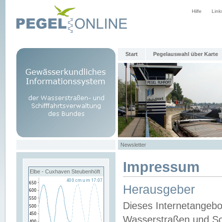
Hilfe
Link
Start
Pegelauswahl über Karte
Newsletter
Impressum
Elbe - Cuxhaven Steubenhöft
Herausgeber
Dieses Internetangebo
Wasserstraßen und Sch