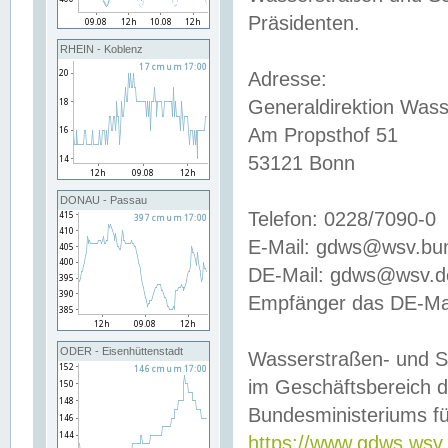
Präsidenten.
RHEIN - Koblenz
Adresse:
Generaldirektion Wass
Am Propsthof 51
53121 Bonn
DONAU - Passau
Telefon: 0228/7090-0
E-Mail: gdws@wsv.bu
DE-Mail: gdws@wsv.de-
Empfänger das DE-Mai
ODER - Eisenhüttenstadt
Wasserstraßen- und S
im Geschäftsbereich 
Bundesministeriums fü
https://www.gdws.wsv