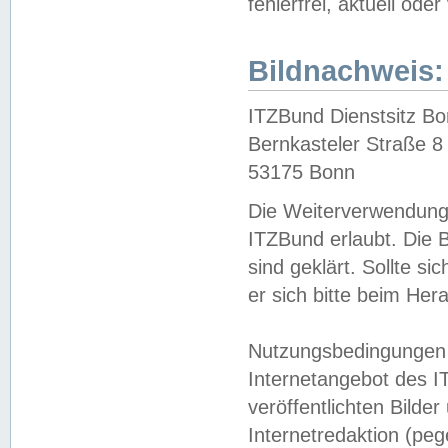
fehlerfrei, aktuell oder
Bildnachweis:
ITZBund Dienstsitz B
Bernkasteler Straße 8
53175 Bonn
Die Weiterverwendung 
ITZBund erlaubt. Die B
sind geklärt. Sollte s
er sich bitte beim He
Nutzungsbedingungen 
Internetangebot des I
veröffentlichten Bilde
Internetredaktion (peg