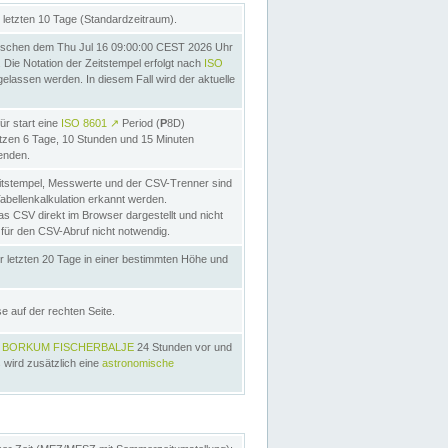
letzten 10 Tage (Standardzeitraum).
schen dem Thu Jul 16 09:00:00 CEST 2026 Uhr
Die Notation der Zeitstempel erfolgt nach
ISO
lassen werden. In diesem Fall wird der aktuelle
ür start eine
ISO 8601
↗
Period (
P
8D)
etzen 6 Tage, 10 Stunden und 15 Minuten
nden.
itstempel, Messwerte und der CSV-Trenner sind
Tabellenkalkulation erkannt werden.
as CSV direkt im Browser dargestellt und nicht
 für den CSV-Abruf nicht notwendig.
r letzten 20 Tage in einer bestimmten Höhe und
e auf der rechten Seite.
s
BORKUM FISCHERBALJE
24 Stunden vor und
 wird zusätzlich eine
astronomische