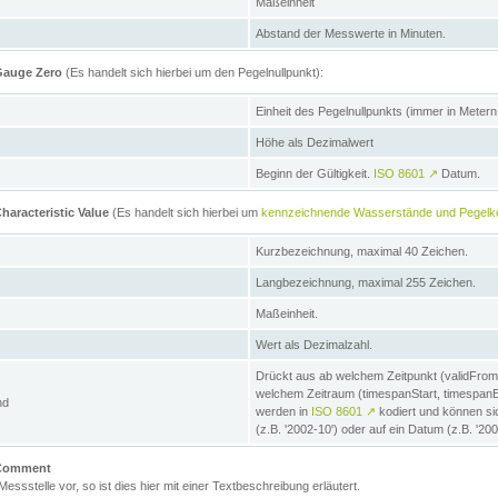
Maßeinheit
Abstand der Messwerte in Minuten.
 Gauge Zero
(Es handelt sich hierbei um den Pegelnullpunkt):
Einheit des Pegelnullpunkts (immer in Meter
Höhe als Dezimalwert
Beginn der Gültigkeit.
ISO 8601
↗
Datum.
haracteristic Value
(Es handelt sich hierbei um
kennzeichnende Wasserstände und Pegelk
Kurzbezeichnung, maximal 40 Zeichen.
Langbezeichnung, maximal 255 Zeichen.
Maßeinheit.
Wert als Dezimalzahl.
Drückt aus ab welchem Zeitpunkt (validFrom
welchem Zeitraum (timespanStart, timespanEnd
nd
werden in
ISO 8601
↗
kodiert und können sic
(z.B. '2002-10') oder auf ein Datum (z.B. '20
e Comment
 Messstelle vor, so ist dies hier mit einer Textbeschreibung erläutert.