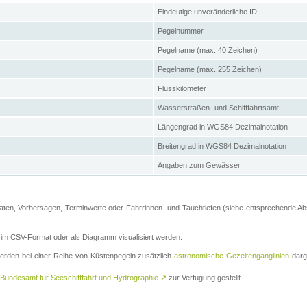
Eindeutige unveränderliche ID.
Pegelnummer
Pegelname (max. 40 Zeichen)
Pegelname (max. 255 Zeichen)
Flusskilometer
Wasserstraßen- und Schifffahrtsamt
Längengrad in WGS84 Dezimalnotation
Breitengrad in WGS84 Dezimalnotation
Angaben zum Gewässer
ten, Vorhersagen, Terminwerte oder Fahrrinnen- und Tauchtiefen (siehe entsprechende Absc
m CSV-Format oder als Diagramm visualisiert werden.
erden bei einer Reihe von Küstenpegeln zusätzlich
astronomische Gezeitenganglinien
darge
Bundesamt für Seeschifffahrt und Hydrographie
↗
zur Verfügung gestellt.