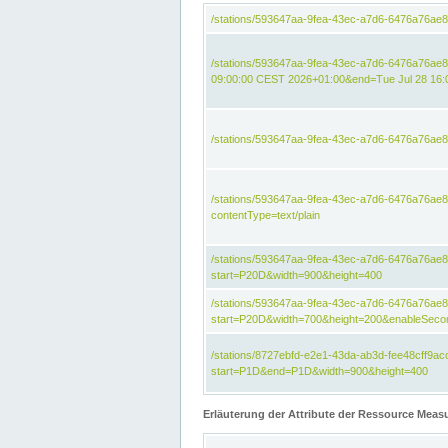
/stations/593647aa-9fea-43ec-a7d6-6476a76ae
/stations/593647aa-9fea-43ec-a7d6-6476a76ae8
09:00:00 CEST 2026+01:00&end=Tue Jul 28 16
/stations/593647aa-9fea-43ec-a7d6-6476a76ae
/stations/593647aa-9fea-43ec-a7d6-6476a76a
contentType=text/plain
/stations/593647aa-9fea-43ec-a7d6-6476a76a
start=P20D&width=900&height=400
/stations/593647aa-9fea-43ec-a7d6-6476a76a
start=P20D&width=700&height=200&enableSeco
/stations/8727ebfd-e2e1-43da-ab3d-fee48cff9
start=P1D&end=P1D&width=900&height=400
Erläuterung der Attribute der Ressource Meas