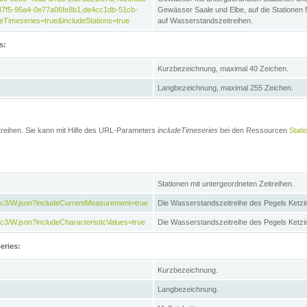
47f5-95a4-0e77a06fe8b1,de4cc1db-51cb-
Gewässer Saale und Elbe, auf die Stationen
Timeseries=true&includeStations=true
auf Wasserstandszeitreihen.
s:
Kurzbezeichnung, maximal 40 Zeichen.
Langbezeichnung, maximal 255 Zeichen.
treihen. Sie kann mit Hilfe des URL-Parameters
includeTimeseries
bei den Ressourcen
Stati
Stationen mit untergeordneten Zeitreihen.
7c3/W.json?includeCurrentMeasurement=true
Die Wasserstandszeitreihe des Pegels Ketzi
3/W.json?includeCharacteristicValues=true
Die Wasserstandszeitreihe des Pegels Ketz
eries:
Kurzbezeichnung.
Langbezeichnung.