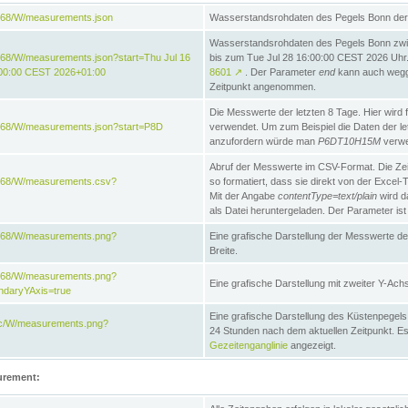
868/W/measurements.json
Wasserstandsrohdaten des Pegels Bonn der 
Wasserstandsrohdaten des Pegels Bonn zwi
68/W/measurements.json?start=Thu Jul 16
bis zum Tue Jul 28 16:00:00 CEST 2026 Uhr. 
:00:00 CEST 2026+01:00
8601
↗
. Der Parameter
end
kann auch wegge
Zeitpunkt angenommen.
Die Messwerte der letzten 8 Tage. Hier wird f
868/W/measurements.json?start=P8D
verwendet. Um zum Beispiel die Daten der l
anzufordern würde man
P6DT10H15M
verwe
Abruf der Messwerte im CSV-Format. Die Ze
e868/W/measurements.csv?
so formatiert, dass sie direkt von der Excel-
Mit der Angabe
contentType=text/plain
wird d
als Datei heruntergeladen. Der Parameter ist
e868/W/measurements.png?
Eine grafische Darstellung der Messwerte de
Breite.
e868/W/measurements.png?
Eine grafische Darstellung mit zweiter Y-Achs
ndaryYAxis=true
Eine grafische Darstellung des Küstenpegel
acc/W/measurements.png?
24 Stunden nach dem aktuellen Zeitpunkt. Es
Gezeitenganglinie
angezeigt.
urement: