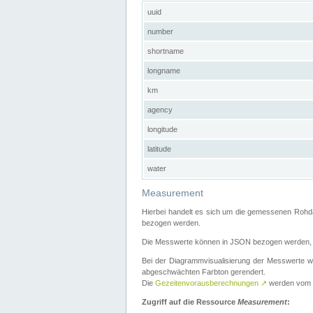
uuid
number
shortname
longname
km
agency
longitude
latitude
water
Measurement
Hierbei handelt es sich um die gemessenen Rohda
bezogen werden.
Die Messwerte können in JSON bezogen werden, i
Bei der Diagrammvisualisierung der Messwerte w
abgeschwächten Farbton gerendert.
Die
Gezeitenvorausberechnungen
↗
werden vom
Zugriff auf die Ressource
Measurement
: