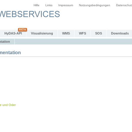
Hilfe
Links
Impressum
Nutzungsbedingungen
Datenschut
HyDAS-API
Visualisierung
WMS
WFS
SOS
Downloads
tation
entation
be und Oder