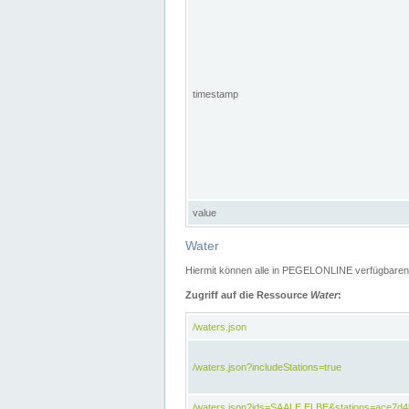
timestamp
value
Water
Hiermit können alle in PEGELONLINE verfügbaren 
Zugriff auf die Ressource
Water
:
/waters.json
/waters.json?includeStations=true
/waters.json?ids=SAALE,ELBE&stations=ace7d4