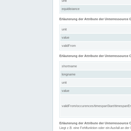
unit
equidistance
Erläuterung der Attribute der Unterressource
unit
value
validFrom
Erläuterung der Attribute der Unterressource C
shortname
longname
unit
value
validFrom/occurences/timespanStart/timespanE
Erläuterung der Attribute der Unterressourc
Liegt z.B. eine Fehlfunktion oder ein Ausfall an der