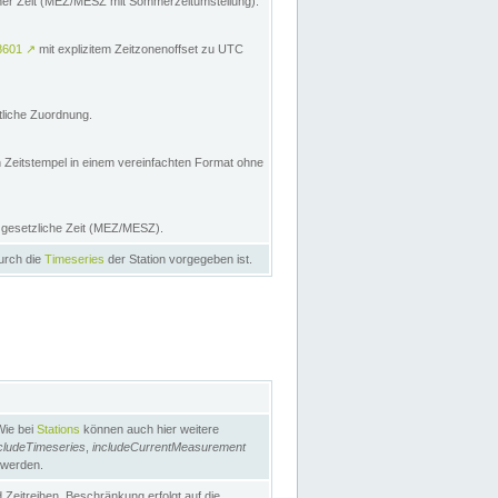
licher Zeit (MEZ/MESZ mit Sommerzeitumstellung):
8601
↗
mit explizitem Zeitzonenoffset zu UTC
tliche Zuordnung.
n Zeitstempel in einem vereinfachten Format ohne
e gesetzliche Zeit (MEZ/MESZ).
durch die
Timeseries
der Station vorgegeben ist.
Wie bei
Stations
können auch hier weitere
cludeTimeseries
,
includeCurrentMeasurement
 werden.
Zeitreihen. Beschränkung erfolgt auf die