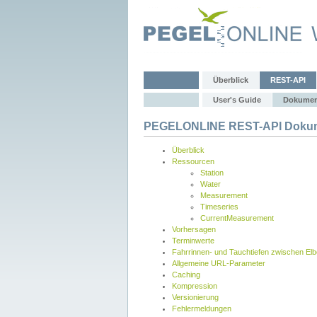
Überblick
REST-API
User's Guide
Dokumen
PEGELONLINE REST-API Dokum
Überblick
Ressourcen
Station
Water
Measurement
Timeseries
CurrentMeasurement
Vorhersagen
Terminwerte
Fahrrinnen- und Tauchtiefen zwischen El
Allgemeine URL-Parameter
Caching
Kompression
Versionierung
Fehlermeldungen