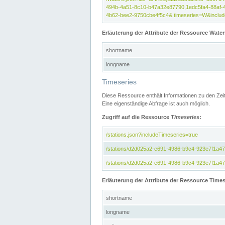
494b-4a51-8c10-b47a32e87790,1edc5fa4-88af-
4b62-bee2-9750cbe4f5c4& timeseries=W&include
Erläuterung der Attribute der Ressource Water
shortname
longname
Timeseries
Diese Ressource enthält Informationen zu den Zei
Eine eigenständige Abfrage ist auch möglich.
Zugriff auf die Ressource
Timeseries
:
/stations.json?includeTimeseries=true
/stations/d2d025a2-e691-4986-b9c4-923e7f1a4
/stations/d2d025a2-e691-4986-b9c4-923e7f1a47c
Erläuterung der Attribute der Ressource Times
shortname
longname