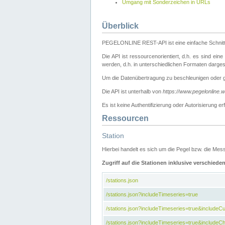
Umgang mit Sonderzeichen in URLs
Überblick
PEGELONLINE REST-API ist eine einfache Schnitt
Die API ist ressourcenorientiert, d.h. es sind ein
werden, d.h. in unterschiedlichen Formaten darge
Um die Datenübertragung zu beschleunigen oder 
Die API ist unterhalb von
https://www.pegelonline.
Es ist keine Authentifizierung oder Autorisierun
Ressourcen
Station
Hierbei handelt es sich um die Pegel bzw. die M
Zugriff auf die Stationen inklusive verschiede
/stations.json
/stations.json?includeTimeseries=true
/stations.json?includeTimeseries=true&include
/stations.json?includeTimeseries=true&includeCh