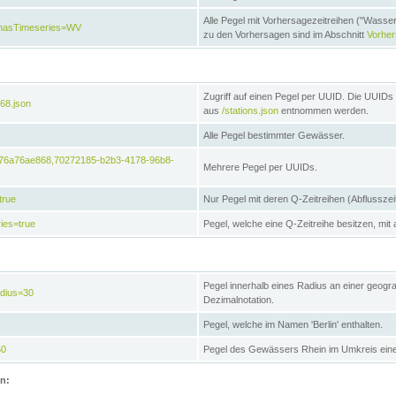
Alle Pegel mit Vorhersagezeitreihen ("Wasse
e&hasTimeseries=WV
zu den Vorhersagen sind im Abschnitt
Vorhe
Zugriff auf einen Pegel per UUID. Die UUIDs 
68.json
aus
/stations.json
entnommen werden.
Alle Pegel bestimmter Gewässer.
6476a76ae868,70272185-b2b3-4178-96b8-
Mehrere Pegel per UUIDs.
true
Nur Pegel mit deren Q-Zeitreihen (Abflusszei
ies=true
Pegel, welche eine Q-Zeitreihe besitzen, mit 
Pegel innerhalb eines Radius an einer geogr
adius=30
Dezimalnotation.
Pegel, welche im Namen 'Berlin' enthalten.
50
Pegel des Gewässers Rhein im Umkreis eine
on: