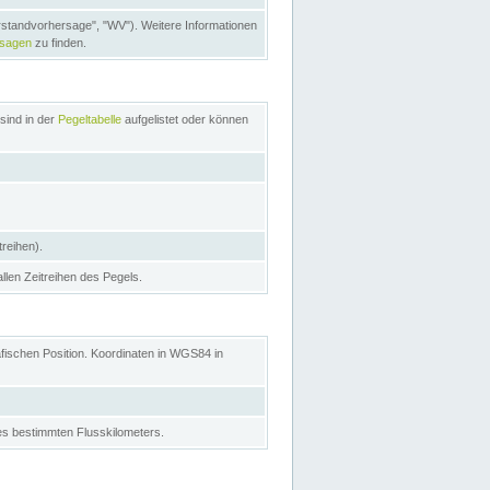
rstandvorhersage", "WV"). Weitere Informationen
rsagen
zu finden.
sind in der
Pegeltabelle
aufgelistet oder können
treihen).
allen Zeitreihen des Pegels.
afischen Position. Koordinaten in WGS84 in
s bestimmten Flusskilometers.