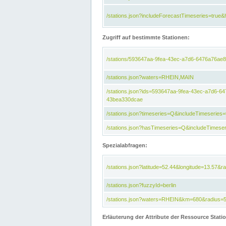
/stations.json?includeForecastTimeseries=tru
Zugriff auf bestimmte Stationen:
/stations/593647aa-9fea-43ec-a7d6-6476a76ae8
/stations.json?waters=RHEIN,MAIN
/stations.json?ids=593647aa-9fea-43ec-a7d6-
43bea330dcae
/stations.json?timeseries=Q&includeTimeseries=
/stations.json?hasTimeseries=Q&includeTimeser
Spezialabfragen:
/stations.json?latitude=52.44&longitude=13.57&r
/stations.json?fuzzyId=berlin
/stations.json?waters=RHEIN&km=680&radius=
Erläuterung der Attribute der Ressource Stati