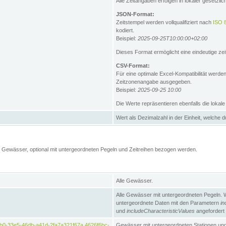
Alle Zeitangaben erfolgen in lokaler gesetz
JSON-Format:
Zeitstempel werden vollqualifiziert nach
ISO 
kodiert.
Beispiel:
2025-09-25T10:00:00+02:00
Dieses Format ermöglicht eine eindeutige zei
CSV-Format:
Für eine optimale Excel-Kompatibilität werde
Zeitzonenangabe ausgegeben.
Beispiel:
2025-09-25 10:00
Die Werte repräsentieren ebenfalls die lokal
Wert als Dezimalzahl in der Einheit, welche 
Gewässer, optional mit untergeordneten Pegeln und Zeitreihen bezogen werden.
Alle Gewässer.
Alle Gewässer mit untergeordneten Pegeln. 
untergeordnete Daten mit den Parametern
in
und
includeCharacteristicValues
angefordert
b0-33e5-46db-a41d-2fa7a321f67a,4626f6bc-
Gewässer mit untergeordneten Stationen und 