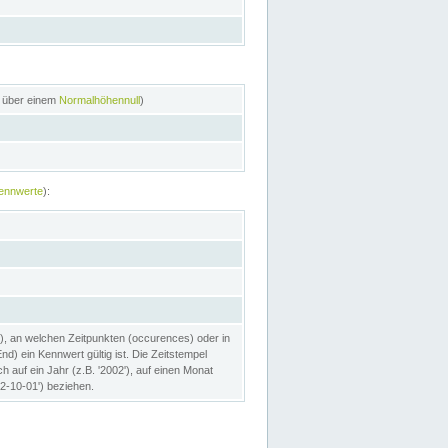
n über einem
Normalhöhennull
)
ennwerte
):
), an welchen Zeitpunkten (occurences) oder in
) ein Kennwert gültig ist. Die Zeitstempel
h auf ein Jahr (z.B. '2002'), auf einen Monat
02-10-01') beziehen.