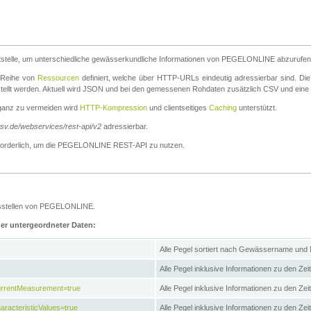
stelle, um unterschiedliche gewässerkundliche Informationen von PEGELONLINE abzurufen
e Reihe von
Ressourcen
definiert, welche über HTTP-URLs eindeutig adressierbar sind. Die
stellt werden. Aktuell wird JSON und bei den gemessenen Rohdaten zusätzlich CSV und eine
ganz zu vermeiden wird
HTTP-Kompression
und clientseitiges
Caching
unterstützt.
wsv.de/webservices/rest-api/v2
adressierbar.
g erforderlich, um die PEGELONLINE REST-API zu nutzen.
essstellen von PEGELONLINE.
ner untergeordneter Daten:
Alle Pegel sortiert nach Gewässername und
Alle Pegel inklusive Informationen zu den Zeit
CurrentMeasurement=true
Alle Pegel inklusive Informationen zu den Ze
aracteristicValues=true
Alle Pegel inklusive Informationen zu den Z