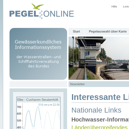
Hilfe
Link
Start
Pegelauswahl über Karte
Newsletter
Interessante L
Elbe - Cuxhaven Steubenhöft
Nationale Links
Hochwasser-Informa
Länderübergreifendes