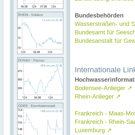
Bundesbehörden
RHEIN - Koblenz
Wasserstraßen- und Sc
Bundesamt für Seesch
Bundesanstalt für G
DONAU - Passau
Internationale Lin
Hochwasserinformat
Bodensee-Anlieger
↗
Rhein-Anlieger
↗
ODER - Eisenhüttenstadt
Frankreich - Maas-Mo
Frankreich - Rhein-Sa
Luxemburg
↗