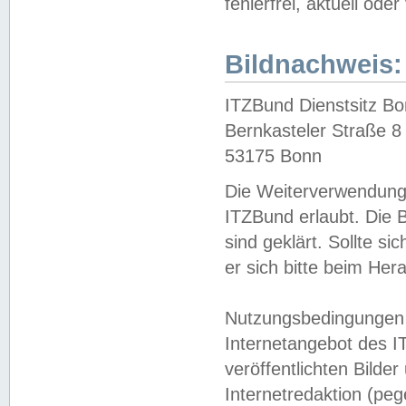
fehlerfrei, aktuell oder
Bildnachweis:
ITZBund Dienstsitz B
Bernkasteler Straße 8
53175 Bonn
Die Weiterverwendung 
ITZBund erlaubt. Die B
sind geklärt. Sollte s
er sich bitte beim He
Nutzungsbedingungen 
Internetangebot des I
veröffentlichten Bilde
Internetredaktion (peg