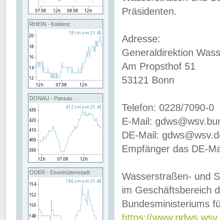
Präsidenten.
RHEIN - Koblenz
Adresse:
Generaldirektion Wass
Am Propsthof 51
53121 Bonn
DONAU - Passau
Telefon: 0228/7090-0
E-Mail: gdws@wsv.bu
DE-Mail: gdws@wsv.de-
Empfänger das DE-Mai
ODER - Eisenhüttenstadt
Wasserstraßen- und S
im Geschäftsbereich 
Bundesministeriums fü
https://www.gdws.wsv