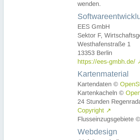
wenden.
Softwareentwickl
EES GmbH
Sektor F, Wirtschafts
Westhafenstraße 1
13353 Berlin
https://ees-gmbh.de/
Kartenmaterial
Kartendaten ©
OpenS
Kartenkacheln ©
Ope
24 Stunden Regenrad
Copyright
↗
Flusseinzugsgebiete 
Webdesign