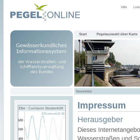
Hilfe
Link
Start
Pegelauswahl über Karte
Newsletter
Impressum
Elbe - Cuxhaven Steubenhöft
Herausgeber
Dieses Internetangebo
Wasserstraßen und Sch