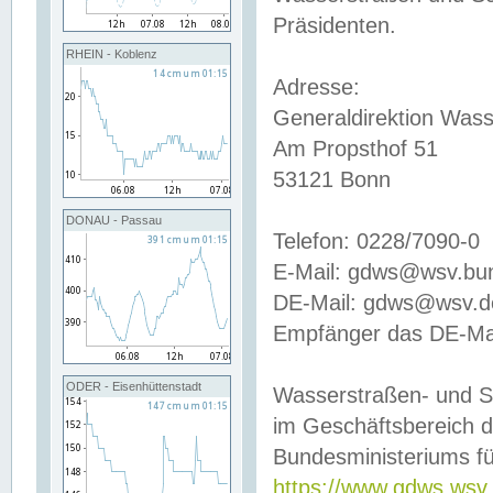
Präsidenten.
RHEIN - Koblenz
Adresse:
Generaldirektion Wass
Am Propsthof 51
53121 Bonn
DONAU - Passau
Telefon: 0228/7090-0
E-Mail: gdws@wsv.bu
DE-Mail: gdws@wsv.de-
Empfänger das DE-Mai
ODER - Eisenhüttenstadt
Wasserstraßen- und S
im Geschäftsbereich 
Bundesministeriums fü
https://www.gdws.wsv