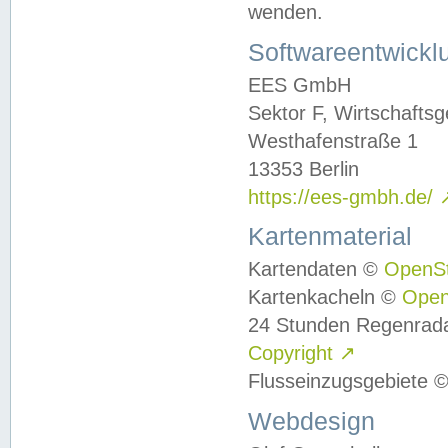
wenden.
Softwareentwickl
EES GmbH
Sektor F, Wirtschafts
Westhafenstraße 1
13353 Berlin
https://ees-gmbh.de/
Kartenmaterial
Kartendaten ©
OpenS
Kartenkacheln ©
Ope
24 Stunden Regenrad
Copyright
↗
Flusseinzugsgebiete 
Webdesign