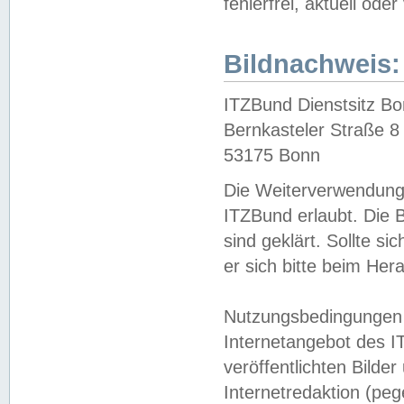
fehlerfrei, aktuell oder
Bildnachweis:
ITZBund Dienstsitz B
Bernkasteler Straße 8
53175 Bonn
Die Weiterverwendung 
ITZBund erlaubt. Die B
sind geklärt. Sollte s
er sich bitte beim He
Nutzungsbedingungen 
Internetangebot des I
veröffentlichten Bilde
Internetredaktion (peg