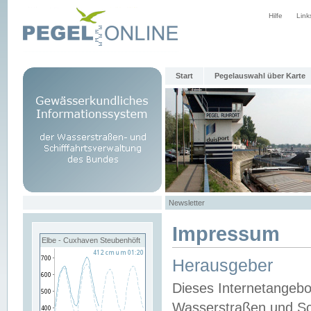
Hilfe
Link
Start
Pegelauswahl über Karte
Newsletter
Impressum
Elbe - Cuxhaven Steubenhöft
Herausgeber
Dieses Internetangebo
Wasserstraßen und Sch