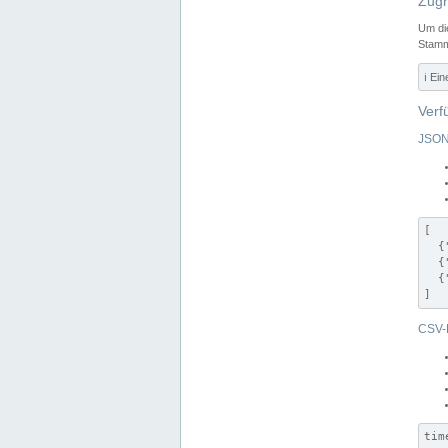
Zugr
Um di
Stamm
ℹ️ Ei
Verf
JSON
[

  {
  {
  {
]
CSV-
tim