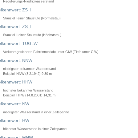
Regulierungs-Niedrigwasserstand
lkennwert: ZS_I
Stauziel I einer Staustufe (Normalstau)
lkennwert: ZS_II
Stauziel II einer Staustufe (Höchststau)
elkennwert: TUGLW
Verkehrsgesicherte Fahrrinnentiefe unter GlW (Tiefe unter GlW)
lkennwert: NNW
niedrigster bekannter Wasserstand
Beispiel: NNW (3.2.1942) 9,30 m
lkennwert: HHW
höchster bekannter Wasserstand
Beispiel: HHW (14.8.2001) 14,31 m
lkennwert: NW
niedrigster Wasserstand in einer Zeitspanne
lkennwert: HW
höchster Wasserstand in einer Zeitspanne
elkennwert: MNW