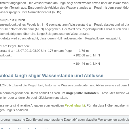
ntimeter angegeben. Der Wasserstand am Pegel sagt somit weder etwas über die lokale Wa
enden Terrain aus. Erst durch die Addition des Wasserstandes am Pegel mit dem zugehörig
asserspiegels über Normalhöhennull (NHN).
nullpunkt (PNP):
egelnullpunkt eines Pegels ist, im Gegensatz zum Wasserstand am Pegel, absolut und wir
ter über Normalhöhennull (NHN) angegeben. Der Wert des Pegelnullpunktes wird durch den Bet
 dem niedrigsten, über eine lange Zeit gemessenen Wasserstand.
gellatte wird so angebracht, dass deren Nullmarkierung dem Pegelnullpunkt entspricht.
iel am Pegel Dresden:
rstand am 16.07.2013 08:00 Uhr: 176 cm am Pegel
1,76
m
ullpunkt
+
102,68
m ü. NHN
=
104,44
m ü. NHN
nload langfristiger Wasserstände und Abflüsse
ONLINE bietet die Möglichkeit, historische Wasserstandsdaten und Abflusswerte seit dem 1
en heruntergeladenen Daten handelt es sich um
ungeprüfte Rohdaten
. Diese Messwerte wur
ehler oder andere Unregelmäßigkeiten enthalten.
esswerte sind relative Angaben zum jeweiligen
Pegelnullpunkt
. Für absolute Höhenangaben 
igen Pegels addieren.
ür programmatische Zugriffe und automatisierte Datenabfragen aktueller Werte stehen auch d