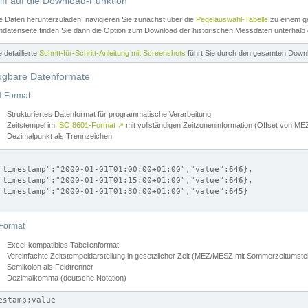
iff auf die Download-Funktion
e Daten herunterzuladen, navigieren Sie zunächst über die
Pegelauswahl-Tabelle
zu einem ge
datenseite finden Sie dann die Option zum Download der historischen Messdaten unterhalb
ne detaillierte
Schritt-für-Schritt-Anleitung mit Screenshots
führt Sie durch den gesamten Down
ügbare Datenformate
-Format
Strukturiertes Datenformat für programmatische Verarbeitung
Zeitstempel im
ISO 8601-Format
↗
mit vollständigen Zeitzoneninformation (Offset von 
Dezimalpunkt als Trennzeichen
"timestamp":"2000-01-01T01:00:00+01:00","value":646},

"timestamp":"2000-01-01T01:15:00+01:00","value":646},

"timestamp":"2000-01-01T01:30:00+01:00","value":645}

Format
Excel-kompatibles Tabellenformat
Vereinfachte Zeitstempeldarstellung in gesetzlicher Zeit (MEZ/MESZ mit Sommerzeitumstel
Semikolon als Feldtrenner
Dezimalkomma (deutsche Notation)
estamp;value
