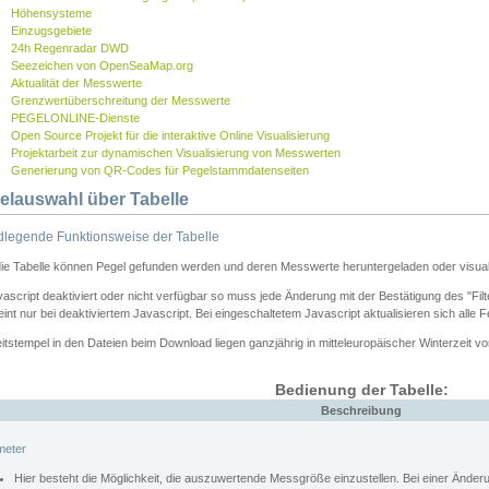
Höhensysteme
Einzugsgebiete
24h Regenradar DWD
Seezeichen von OpenSeaMap.org
Aktualität der Messwerte
Grenzwertüberschreitung der Messwerte
PEGELONLINE-Dienste
Open Source Projekt für die interaktive Online Visualisierung
Projektarbeit zur dynamischen Visualisierung von Messwerten
Generierung von QR-Codes für Pegelstammdatenseiten
elauswahl über Tabelle
legende Funktionsweise der Tabelle
die Tabelle können Pegel gefunden werden und deren Messwerte heruntergeladen oder visuali
vascript deaktiviert oder nicht verfügbar so muss jede Änderung mit der Bestätigung des "Filt
int nur bei deaktiviertem Javascript. Bei eingeschaltetem Javascript aktualisieren sich alle 
itstempel in den Dateien beim Download liegen ganzjährig in mitteleuropäischer Winterzeit vo
Bedienung der Tabelle:
Beschreibung
meter
Hier besteht die Möglichkeit, die auszuwertende Messgröße einzustellen. Bei einer Ände