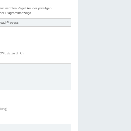
wünschten Pegel. Auf der jeweiligen
 der Diagrammanzeige.
load-Prozess.
MEZ/MESZ zu UTC)
lung)