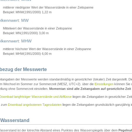
mittlerer niedrigster Wert der Wasserstände in einer Zeitspanne
Beispiel: MNW(1991/2000) 1,22 m
lkennwert: MW
Mittelwert der Wasserstände in einer Zeitspanne
Beispiel: MN(1991/2000) 3,00 m
elkennwert: MHW
mittlerer höchster Wert der Wasserstände in einer Zeitspanne
Beispiel: MHW(1991/2000) 6,00 m
tbezug der Messwerte
itangaben der Messwerte werden standardmäßig in gesetzlicher (lokaler) Zeit dargestellt. D
em Wechsel im Sommer zur Sommerzeit (MESZ, UTC+2). über die
Einstellungen
können Sie d
ellung ohne Sommerzeit einstellen.
Momentan sind alle Zeitangaben auf gesetzliche Zeit e
Download langfristiger Wasserstände und Abflüsse
liegen die Zeitangaben in gesetzlicher Zeit
n zum
Download angebotenen Tagesdateien
liegen die Zeitangaben grundsätzlich ganzjährig in
 Wasserstand
asserstand ist der lotrechte Abstand eines Punktes des Wasserspiegels über dem
Pegelnul