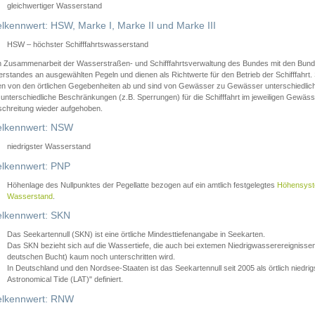
gleichwertiger Wasserstand
lkennwert: HSW, Marke I, Marke II und Marke III
HSW – höchster Schifffahrtswasserstand
in Zusammenarbeit der Wasserstraßen- und Schifffahrtsverwaltung des Bundes mit den Bund
standes an ausgewählten Pegeln und dienen als Richtwerte für den Betrieb der Schifffahrt. 
n von den örtlichen Gegebenheiten ab und sind von Gewässer zu Gewässer unterschiedlich
 unterschiedliche Beschränkungen (z.B. Sperrungen) für die Schifffahrt im jeweiligen Gewäss
schreitung wieder aufgehoben.
lkennwert: NSW
niedrigster Wasserstand
lkennwert: PNP
Höhenlage des Nullpunktes der Pegellatte bezogen auf ein amtlich festgelegtes
Höhensys
Wasserstand
.
lkennwert: SKN
Das Seekartennull (SKN) ist eine örtliche Mindesttiefenangabe in Seekarten.
Das SKN bezieht sich auf die Wassertiefe, die auch bei extemen Niedrigwasserereignissen
deutschen Bucht) kaum noch unterschritten wird.
In Deutschland und den Nordsee-Staaten ist das Seekartennull seit 2005 als örtlich nie
Astronomical Tide (LAT)" definiert.
lkennwert: RNW