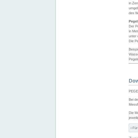
in Ze
umgeb
des W
Pegel
Der P
in Me
unter
Die Pe
Beisp
Wasse
Pegeln
Dow
PEGEL
Bei d
Messf
Die M
jeweil
ℹ️ F