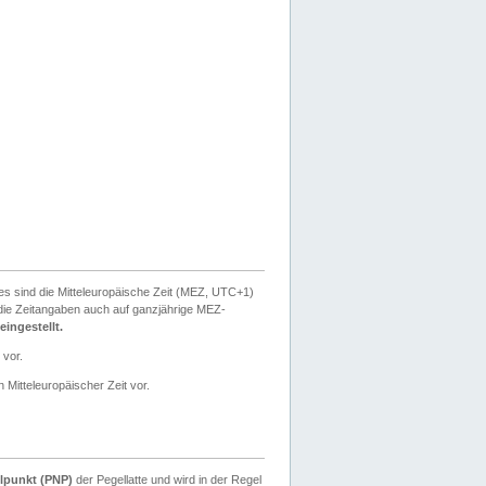
ies sind die Mitteleuropäische Zeit (MEZ, UTC+1)
ie Zeitangaben auch auf ganzjährige MEZ-
ingestellt.
 vor.
 Mitteleuropäischer Zeit vor.
lpunkt (PNP)
der Pegellatte und wird in der Regel