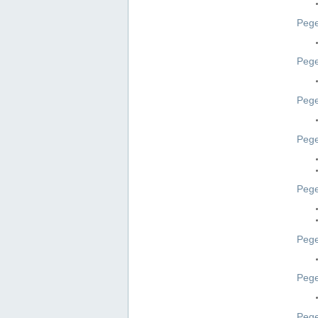
Pege
Pege
Peg
Pege
Pege
Pege
Pege
Peg