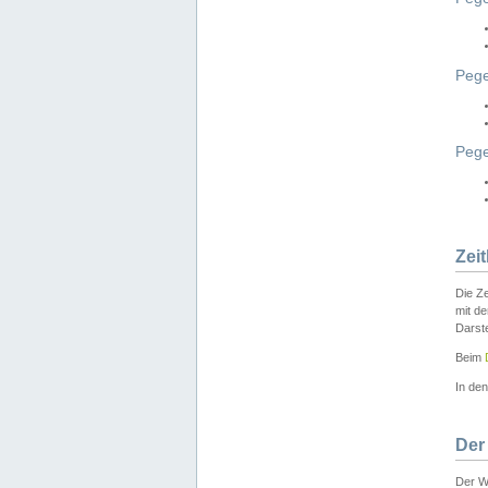
Pege
Peg
Zei
Die Ze
mit d
Darst
Beim
In de
Der
Der W