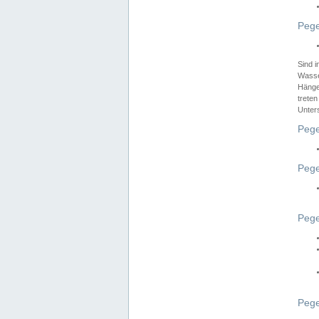
Pege
Sind 
Wasser
Hänge
treten
Unter
Pege
Pege
Pege
Pege