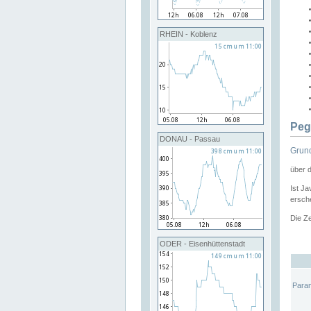
RHEIN - Koblenz
Peg
DONAU - Passau
Grund
über 
Ist Ja
ersche
Die Ze
ODER - Eisenhüttenstadt
Para