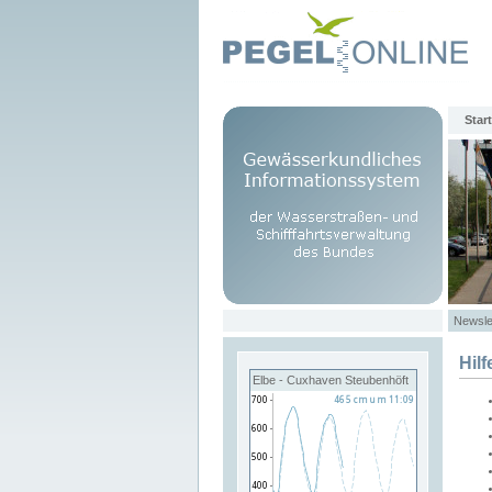
Start
Newsle
Hilf
Elbe - Cuxhaven Steubenhöft