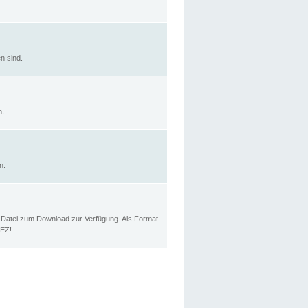
n sind.
n.
n.
p Datei zum Download zur Verfügung. Als Format
MEZ!