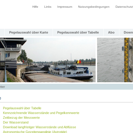
Hilfe
Links
Impressum
Nutzungsbedingungen
Datenschutz
Pegelauswahl über Karte
Pegelauswahl über Tabelle
Abo
Down
tter
e
Pegelauswahl über Tabelle
Kennzeichnende Wasserstände und Pegelkennwerte
Zeitbezug der Messwerte
Der Wasserstand
Download langfristiger Wasserstände und Abflüsse
Astronomische Gezeitenganglinie (Astrotide)