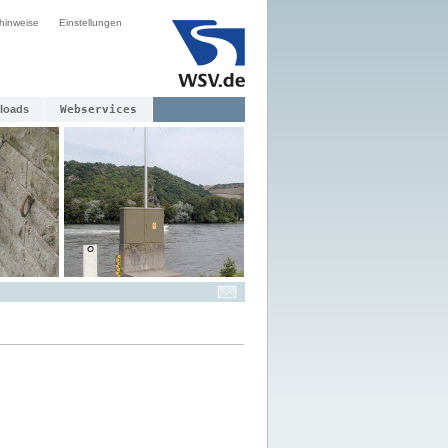
hinweise
Einstellungen
loads
Webservices