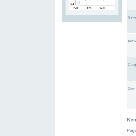
Gewä
Ausw
Gangl
Down
Ken
Pege