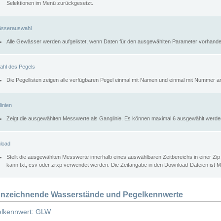
Selektionen im Menü zurückgesetzt.
sserauswahl
Alle Gewässer werden aufgelistet, wenn Daten für den ausgewählten Parameter vorhande
ahl des Pegels
Die Pegellisten zeigen alle verfügbaren Pegel einmal mit Namen und einmal mit Nummer a
inien
Zeigt die ausgewählten Messwerte als Ganglinie. Es können maximal 6 ausgewählt werde
load
Stellt die ausgewählten Messwerte innerhalb eines auswählbaren Zeitbereichs in einer Zi
kann txt, csv oder zrxp verwendet werden. Die Zeitangabe in den Download-Dateien ist 
nzeichnende Wasserstände und Pegelkennwerte
lkennwert: GLW