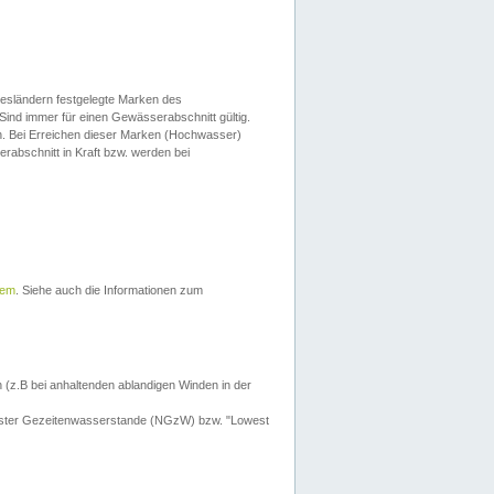
esländern festgelegte Marken des
Sind immer für einen Gewässerabschnitt gültig.
. Bei Erreichen dieser Marken (Hochwasser)
erabschnitt in Kraft bzw. werden bei
tem
. Siehe auch die Informationen zum
 (z.B bei anhaltenden ablandigen Winden in der
drigster Gezeitenwasserstande (NGzW) bzw. "Lowest