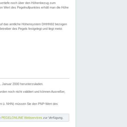
ssertiefe noch über den Höhenbezug zum
en Wert des Pegelnullpunktes erhält man die Höhe
d auf das amtliche Höhensystem DHHN92 bezogen
reiber des Pegels festgelegt und liegt meist
. Januar 2000 herunterzuladen.
den noch nicht validiert und können Ausreißer,
(m ü. NHN) müssen Sie den PNP-Wert des
ie
PEGELONLINE Webservices
zur Verfügung.