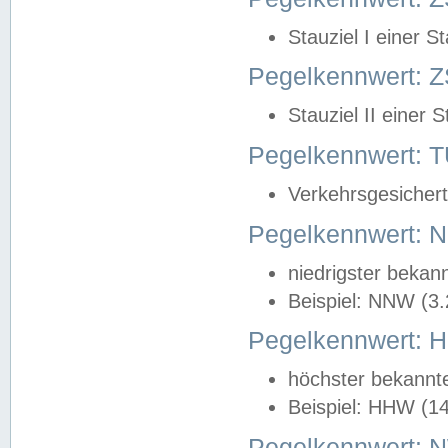
Stauziel I einer S
Pegelkennwert: Z
Stauziel II einer 
Pegelkennwert:
Verkehrsgesichert
Pegelkennwert:
niedrigster bekan
Beispiel: NNW (3
Pegelkennwert:
höchster bekannt
Beispiel: HHW (1
Pegelkennwert: 