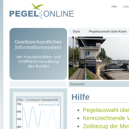
Hilfe
Link
Start
Pegelauswahl über Karte
Newsletter
Hilfe
Elbe - Cuxhaven Steubenhöft
Pegelauswahl übe
Kennzeichnende 
Zeitbezug der Me