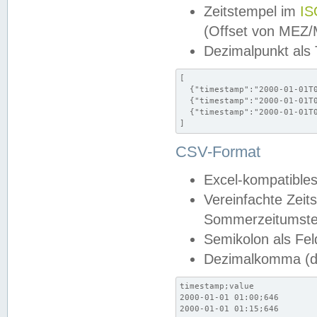
Zeitstempel im
IS
(Offset von MEZ
Dezimalpunkt als
[

  {"timestamp":"2000-01-01T0
  {"timestamp":"2000-01-01T0
  {"timestamp":"2000-01-01T0
]
CSV-Format
Excel-kompatibles
Vereinfachte Zeit
Sommerzeitumstel
Semikolon als Fel
Dezimalkomma (de
timestamp;value

2000-01-01 01:00;646

2000-01-01 01:15;646
