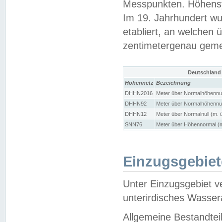
Messpunkten. Höhensy
Im 19. Jahrhundert wu
etabliert, an welchen 
zentimetergenau gem
Deutschland
Höhennetz
Bezeichnung
DHHN2016
Meter über Normalhöhennul
DHHN92
Meter über Normalhöhennul
DHHN12
Meter über Normalnull (m. 
SNN76
Meter über Höhennormal (m
Einzugsgebiet
Unter Einzugsgebiet v
unterirdisches Wasser
Allgemeine Bestandtei