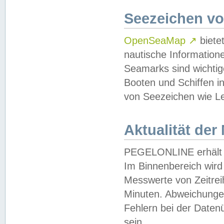
Seezeichen v
OpenSeaMap
↗
biete
nautische Information
Seamarks sind wichtig
Booten und Schiffen i
von Seezeichen wie Le
Aktualität der
PEGELONLINE erhält u
Im Binnenbereich wird 
Messwerte von Zeitreih
Minuten. Abweichungen
Fehlern bei der Daten
sein.