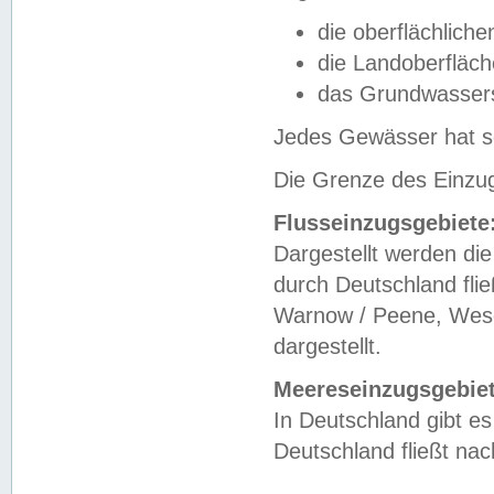
die oberflächlich
die Landoberfläc
das Grundwasser
Jedes Gewässer hat se
Die Grenze des Einzug
Flusseinzugsgebiete
Dargestellt werden die
durch Deutschland fli
Warnow / Peene, Weser
dargestellt.
Meereseinzugsgebiet
In Deutschland gibt 
Deutschland fließt n