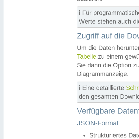
ℹ️ Für programmatisch
Werte stehen auch d
Zugriff auf die D
Um die Daten herunter
Tabelle
zu einem gewün
Sie dann die Option z
Diagrammanzeige.
ℹ️ Eine detaillierte
Schr
den gesamten Downlo
Verfügbare Daten
JSON-Format
Strukturiertes Da