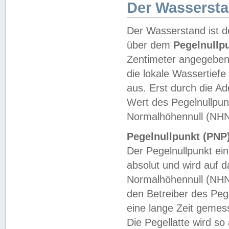
Der Wasserst
Der Wasserstand ist d
über dem
Pegelnullp
Zentimeter angegeben
die lokale Wassertie
aus. Erst durch die A
Wert des Pegelnullpun
Normalhöhennull (NHN
Pegelnullpunkt (PNP)
Der Pegelnullpunkt ei
absolut und wird auf
Normalhöhennull (NHN
den Betreiber des Pege
eine lange Zeit geme
Die Pegellatte wird s