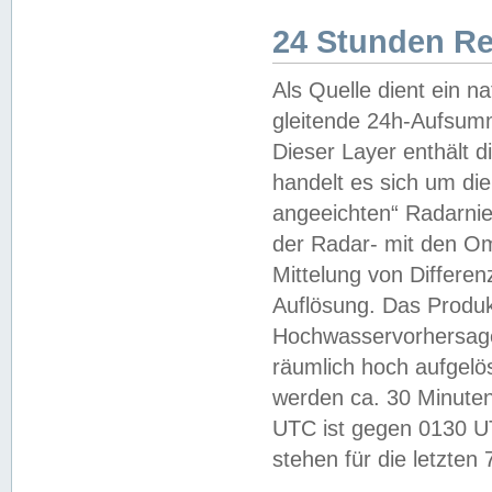
24 Stunden R
Als Quelle dient ein n
gleitende 24h-Aufsum
Dieser Layer enthält
handelt es sich um di
angeeichten“ Radarnie
der Radar- mit den O
Mittelung von Differe
Auflösung. Das Produk
Hochwasservorhersagez
räumlich hoch aufgelö
werden ca. 30 Minuten
UTC ist gegen 0130 UTC
stehen für die letzten