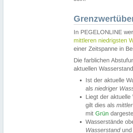
Grenzwertüber
In PEGELONLINE werde
mittleren niedrigsten
einer Zeitspanne in Be
Die farblichen Abstuf
aktuellen Wasserstand
Ist der aktuelle 
als
niedriger Was
Liegt der aktue
gilt dies als
mittle
mit
Grün
dargestel
Wasserstände obe
Wasserstand
und