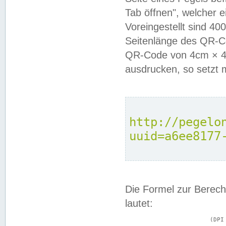
Tab öffnen", welcher 
Voreingestellt sind 4
Seitenlänge des QR-C
QR-Code von 4cm × 4c
ausdrucken, so setzt 
http://pegelo
uuid=a6ee8177
Die Formel zur Berech
lautet:
			(DPI × Druckkantenlänge in cm) ÷ 2,54 = Kantenlänge in Pixel
