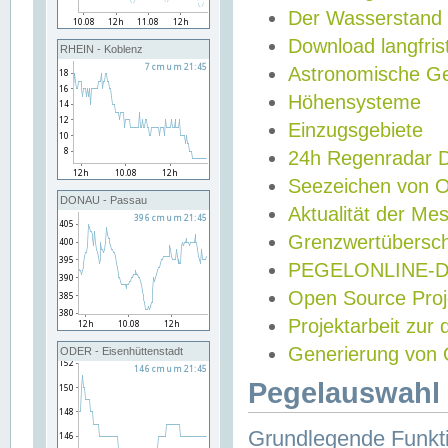
Der Wasserstand
Download langfris
RHEIN - Koblenz
Astronomische Gez
Höhensysteme
Einzugsgebiete
24h Regenradar
Seezeichen von 
DONAU - Passau
Aktualität der Me
Grenzwertübersch
PEGELONLINE-Di
Open Source Projek
Projektarbeit zur
Generierung von 
ODER - Eisenhüttenstadt
Pegelauswahl 
Grundlegende Funkti