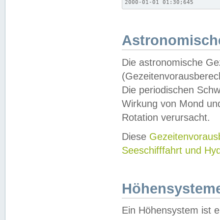
2000-01-01 01:30;645
Astronomische
Die astronomische Gez
(Gezeitenvorausberec
Die periodischen Schw
Wirkung von Mond und
Rotation verursacht.
Diese
Gezeitenvorau
Seeschifffahrt und Hy
Höhensystem
Ein Höhensystem ist e