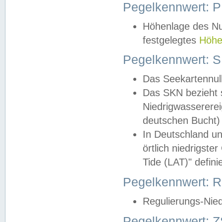
Pegelkennwert: 
Höhenlage des Nul
festgelegtes
Höhe
Pegelkennwert: 
Das Seekartennull
Das SKN bezieht s
Niedrigwassererei
deutschen Bucht) 
In Deutschland un
örtlich niedrigst
Tide (LAT)" definie
Pegelkennwert:
Regulierungs-Nie
Pegelkennwert: Z