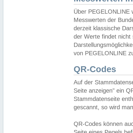
Über PEGELONLINE wer
Messwerten der Bundes
derzeit klassische Da
der Werte findet nicht 
Darstellungsmöglichkei
von PEGELONLINE zu 
QR-Codes
Auf der Stammdatensei
Seite anzeigen" ein Q
Stammdatenseite enthä
gescannt, so wird man
QR-Codes können auc
Seite eines Pegels be