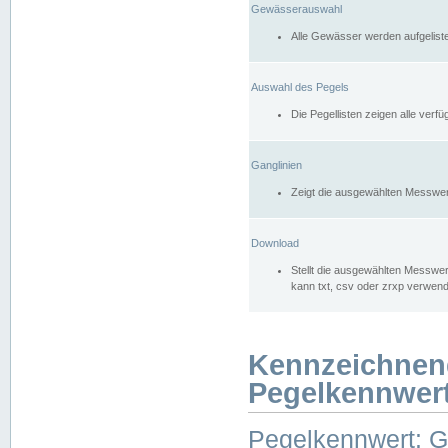
Gewässerauswahl
Alle Gewässer werden aufgelist
Auswahl des Pegels
Die Pegellisten zeigen alle ver
Ganglinien
Zeigt die ausgewählten Messwer
Download
Stellt die ausgewählten Messwer
kann txt, csv oder zrxp verwen
Kennzeichnen
Pegelkennwer
Pegelkennwert: 