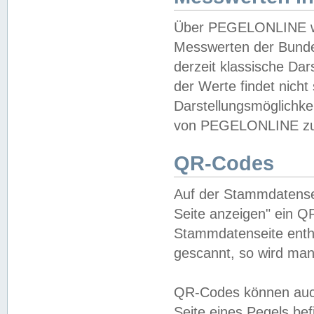
Über PEGELONLINE wer
Messwerten der Bundes
derzeit klassische Da
der Werte findet nicht 
Darstellungsmöglichkei
von PEGELONLINE zu 
QR-Codes
Auf der Stammdatensei
Seite anzeigen" ein Q
Stammdatenseite enthä
gescannt, so wird man
QR-Codes können auc
Seite eines Pegels be