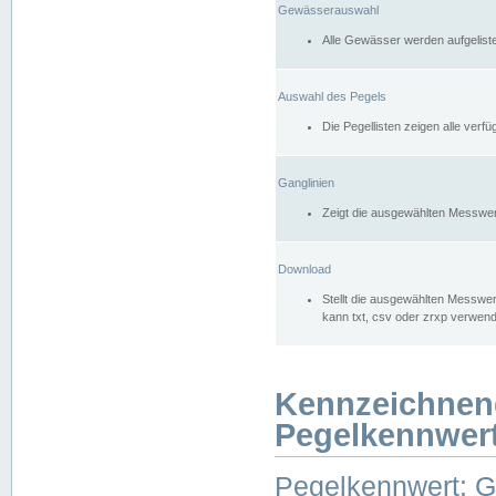
Gewässerauswahl
Alle Gewässer werden aufgelist
Auswahl des Pegels
Die Pegellisten zeigen alle ver
Ganglinien
Zeigt die ausgewählten Messwer
Download
Stellt die ausgewählten Messwer
kann txt, csv oder zrxp verwen
Kennzeichnen
Pegelkennwer
Pegelkennwert: 