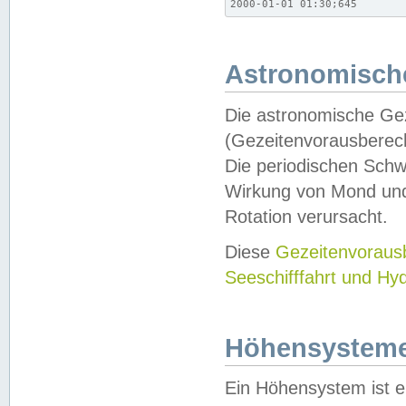
2000-01-01 01:30;645
Astronomische
Die astronomische Gez
(Gezeitenvorausberec
Die periodischen Schw
Wirkung von Mond und
Rotation verursacht.
Diese
Gezeitenvorau
Seeschifffahrt und Hy
Höhensystem
Ein Höhensystem ist e