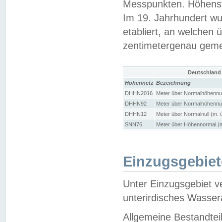
Messpunkten. Höhensy
Im 19. Jahrhundert wu
etabliert, an welchen 
zentimetergenau gem
Deutschland
Höhennetz
Bezeichnung
DHHN2016
Meter über Normalhöhennul
DHHN92
Meter über Normalhöhennul
DHHN12
Meter über Normalnull (m. 
SNN76
Meter über Höhennormal (m
Einzugsgebiet
Unter Einzugsgebiet v
unterirdisches Wasser
Allgemeine Bestandtei