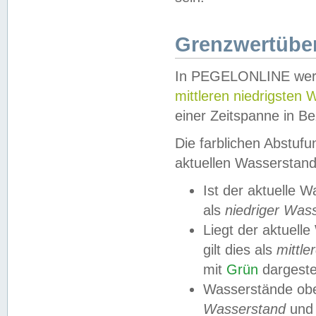
Grenzwertüber
In PEGELONLINE werde
mittleren niedrigsten
einer Zeitspanne in Be
Die farblichen Abstuf
aktuellen Wasserstand
Ist der aktuelle 
als
niedriger Was
Liegt der aktue
gilt dies als
mittle
mit
Grün
dargestel
Wasserstände obe
Wasserstand
und