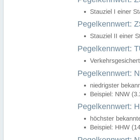
Stauziel I einer S
Pegelkennwert: Z
Stauziel II einer 
Pegelkennwert:
Verkehrsgesichert
Pegelkennwert:
niedrigster bekan
Beispiel: NNW (3
Pegelkennwert:
höchster bekannt
Beispiel: HHW (1
Pegelkennwert: 