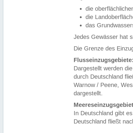
die oberflächlich
die Landoberfläc
das Grundwasser
Jedes Gewässer hat se
Die Grenze des Einzug
Flusseinzugsgebiete
Dargestellt werden die
durch Deutschland fli
Warnow / Peene, Weser
dargestellt.
Meereseinzugsgebiet
In Deutschland gibt 
Deutschland fließt n