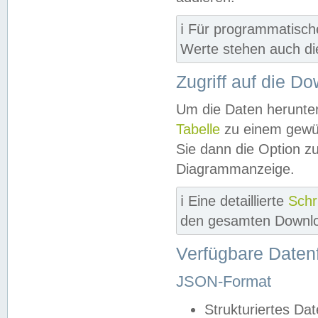
ℹ️ Für programmatisch
Werte stehen auch d
Zugriff auf die D
Um die Daten herunter
Tabelle
zu einem gewün
Sie dann die Option z
Diagrammanzeige.
ℹ️ Eine detaillierte
Schr
den gesamten Downlo
Verfügbare Daten
JSON-Format
Strukturiertes Da