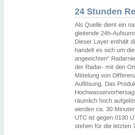
24 Stunden R
Als Quelle dient ein n
gleitende 24h-Aufsum
Dieser Layer enthält
handelt es sich um di
angeeichten“ Radarnie
der Radar- mit den O
Mittelung von Differe
Auflösung. Das Produk
Hochwasservorhersagez
räumlich hoch aufgelö
werden ca. 30 Minuten
UTC ist gegen 0130 UTC
stehen für die letzten