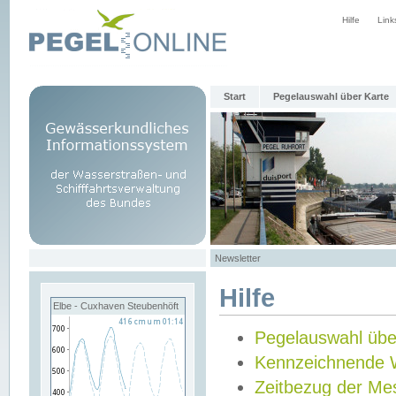
Hilfe
Link
Start
Pegelauswahl über Karte
Newsletter
Hilfe
Elbe - Cuxhaven Steubenhöft
Pegelauswahl übe
Kennzeichnende 
Zeitbezug der Me