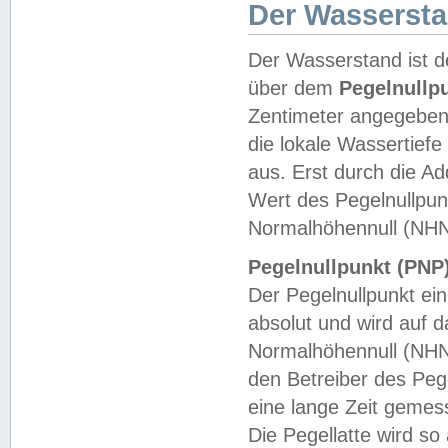
Der Wasserst
Der Wasserstand ist d
über dem
Pegelnullp
Zentimeter angegeben
die lokale Wassertie
aus. Erst durch die A
Wert des Pegelnullpun
Normalhöhennull (NHN
Pegelnullpunkt (PNP)
Der Pegelnullpunkt ei
absolut und wird auf
Normalhöhennull (NHN
den Betreiber des Pege
eine lange Zeit geme
Die Pegellatte wird s