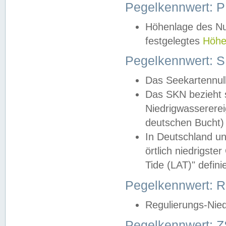
Pegelkennwert: 
Höhenlage des Nul
festgelegtes
Höhe
Pegelkennwert: 
Das Seekartennull
Das SKN bezieht s
Niedrigwassererei
deutschen Bucht) 
In Deutschland un
örtlich niedrigst
Tide (LAT)" definie
Pegelkennwert:
Regulierungs-Nie
Pegelkennwert: Z