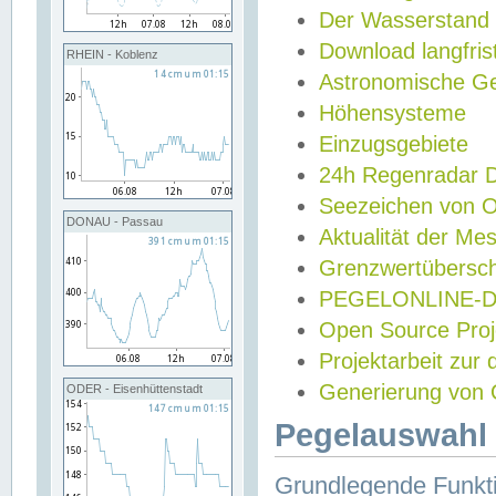
Der Wasserstand
Download langfris
RHEIN - Koblenz
Astronomische Gez
Höhensysteme
Einzugsgebiete
24h Regenradar
Seezeichen von 
DONAU - Passau
Aktualität der Me
Grenzwertübersch
PEGELONLINE-Di
Open Source Projek
Projektarbeit zur
Generierung von 
ODER - Eisenhüttenstadt
Pegelauswahl 
Grundlegende Funkti