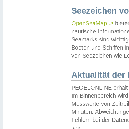
Seezeichen v
OpenSeaMap
↗
biete
nautische Information
Seamarks sind wichtig
Booten und Schiffen i
von Seezeichen wie Le
Aktualität der
PEGELONLINE erhält u
Im Binnenbereich wird 
Messwerte von Zeitreih
Minuten. Abweichungen
Fehlern bei der Daten
sein.