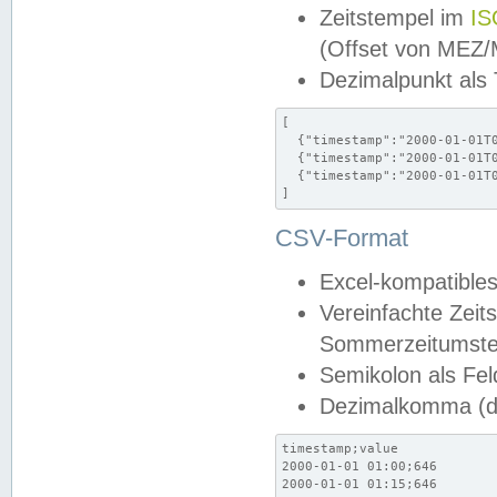
Zeitstempel im
IS
(Offset von MEZ
Dezimalpunkt als
[

  {"timestamp":"2000-01-01T0
  {"timestamp":"2000-01-01T0
  {"timestamp":"2000-01-01T0
]
CSV-Format
Excel-kompatibles
Vereinfachte Zeit
Sommerzeitumstel
Semikolon als Fel
Dezimalkomma (de
timestamp;value

2000-01-01 01:00;646

2000-01-01 01:15;646
