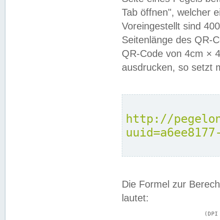
Tab öffnen", welcher 
Voreingestellt sind 4
Seitenlänge des QR-C
QR-Code von 4cm × 4c
ausdrucken, so setzt 
http://pegelo
uuid=a6ee8177
Die Formel zur Berech
lautet:
			(DPI × Druckkantenlänge in cm) ÷ 2,54 = Kantenlänge in Pixel
