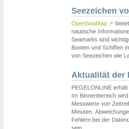
Seezeichen v
OpenSeaMap
↗
biete
nautische Information
Seamarks sind wichtig
Booten und Schiffen i
von Seezeichen wie Le
Aktualität der
PEGELONLINE erhält u
Im Binnenbereich wird 
Messwerte von Zeitreih
Minuten. Abweichungen
Fehlern bei der Daten
sein.