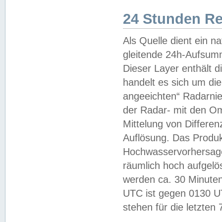
24 Stunden R
Als Quelle dient ein n
gleitende 24h-Aufsum
Dieser Layer enthält
handelt es sich um di
angeeichten“ Radarnie
der Radar- mit den O
Mittelung von Differe
Auflösung. Das Produk
Hochwasservorhersagez
räumlich hoch aufgelö
werden ca. 30 Minuten
UTC ist gegen 0130 UTC
stehen für die letzten