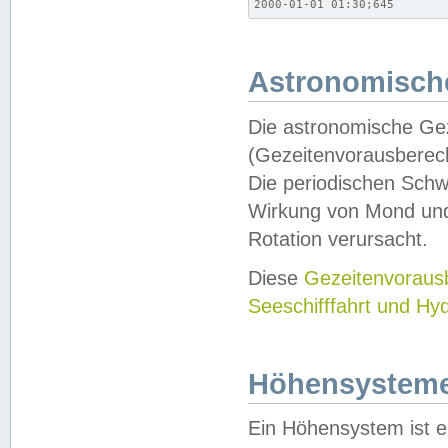
2000-01-01 01:30;645
Astronomische
Die astronomische Gez
(Gezeitenvorausberec
Die periodischen Schw
Wirkung von Mond und
Rotation verursacht.
Diese
Gezeitenvorau
Seeschifffahrt und Hy
Höhensystem
Ein Höhensystem ist e