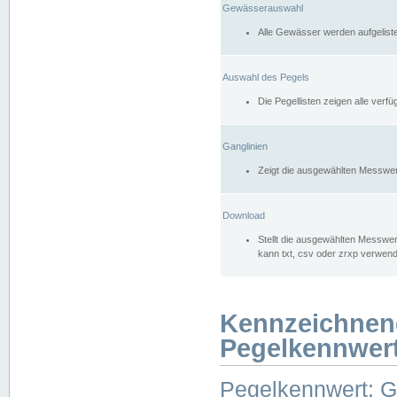
Gewässerauswahl
Alle Gewässer werden aufgelist
Auswahl des Pegels
Die Pegellisten zeigen alle ver
Ganglinien
Zeigt die ausgewählten Messwer
Download
Stellt die ausgewählten Messwer
kann txt, csv oder zrxp verwen
Kennzeichnen
Pegelkennwer
Pegelkennwert: 