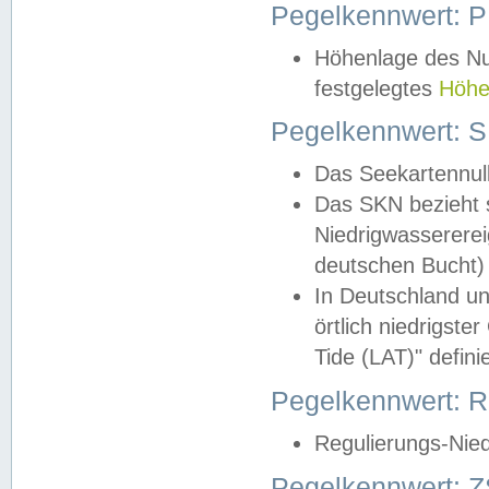
Pegelkennwert: 
Höhenlage des Nul
festgelegtes
Höhe
Pegelkennwert: 
Das Seekartennull
Das SKN bezieht s
Niedrigwassererei
deutschen Bucht) 
In Deutschland un
örtlich niedrigst
Tide (LAT)" definie
Pegelkennwert:
Regulierungs-Nie
Pegelkennwert: Z