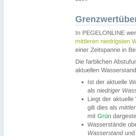
Grenzwertüber
In PEGELONLINE werde
mittleren niedrigsten
einer Zeitspanne in Be
Die farblichen Abstuf
aktuellen Wasserstand
Ist der aktuelle 
als
niedriger Was
Liegt der aktue
gilt dies als
mittle
mit
Grün
dargestel
Wasserstände obe
Wasserstand
und