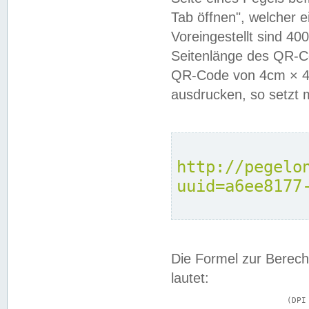
Tab öffnen", welcher 
Voreingestellt sind 4
Seitenlänge des QR-C
QR-Code von 4cm × 4c
ausdrucken, so setzt 
http://pegelo
uuid=a6ee8177
Die Formel zur Berech
lautet:
			(DPI × Druckkantenlänge in cm) ÷ 2,54 = Kantenlänge in Pixel
