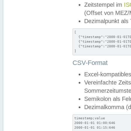
Zeitstempel im
IS
(Offset von MEZ
Dezimalpunkt als
[

  {"timestamp":"2000-01-01T0
  {"timestamp":"2000-01-01T0
  {"timestamp":"2000-01-01T0
]
CSV-Format
Excel-kompatibles
Vereinfachte Zeit
Sommerzeitumstel
Semikolon als Fel
Dezimalkomma (de
timestamp;value

2000-01-01 01:00;646

2000-01-01 01:15;646
