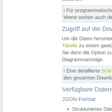
ℹ️ Für programmatisch
Werte stehen auch d
Zugriff auf die D
Um die Daten herunter
Tabelle
zu einem gewün
Sie dann die Option z
Diagrammanzeige.
ℹ️ Eine detaillierte
Schr
den gesamten Downlo
Verfügbare Daten
JSON-Format
Strukturiertes Da