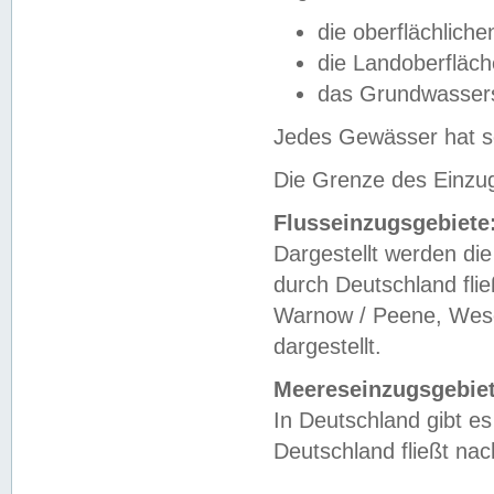
die oberflächlich
die Landoberfläc
das Grundwasser
Jedes Gewässer hat se
Die Grenze des Einzug
Flusseinzugsgebiete
Dargestellt werden die
durch Deutschland fli
Warnow / Peene, Weser
dargestellt.
Meereseinzugsgebiet
In Deutschland gibt 
Deutschland fließt n