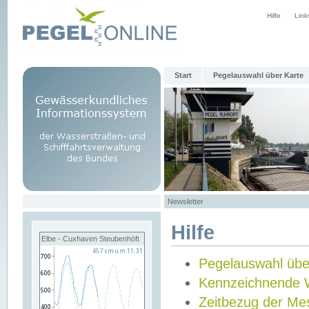
Hilfe
Link
Start
Pegelauswahl über Karte
Newsletter
Hilfe
Elbe - Cuxhaven Steubenhöft
Pegelauswahl übe
Kennzeichnende 
Zeitbezug der Me