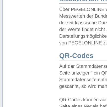
Über PEGELONLINE wer
Messwerten der Bundes
derzeit klassische Da
der Werte findet nicht 
Darstellungsmöglichkei
von PEGELONLINE zu 
QR-Codes
Auf der Stammdatensei
Seite anzeigen" ein Q
Stammdatenseite enthä
gescannt, so wird man
QR-Codes können auc
Seite eines Pegels be