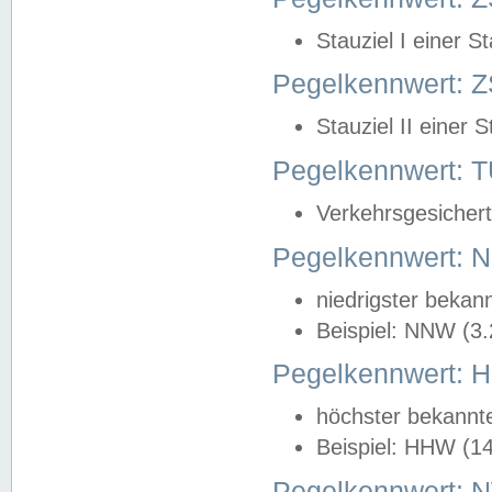
Stauziel I einer S
Pegelkennwert: Z
Stauziel II einer 
Pegelkennwert:
Verkehrsgesichert
Pegelkennwert:
niedrigster bekan
Beispiel: NNW (3
Pegelkennwert:
höchster bekannt
Beispiel: HHW (1
Pegelkennwert: 