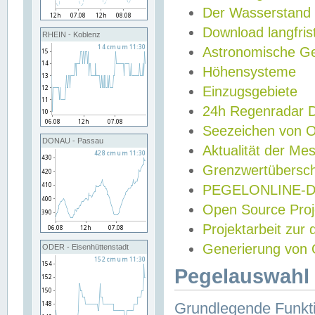
Der Wasserstand
Download langfris
RHEIN - Koblenz
Astronomische Gez
Höhensysteme
Einzugsgebiete
24h Regenradar
Seezeichen von 
DONAU - Passau
Aktualität der Me
Grenzwertübersch
PEGELONLINE-Di
Open Source Projek
Projektarbeit zur
Generierung von 
ODER - Eisenhüttenstadt
Pegelauswahl 
Grundlegende Funkti