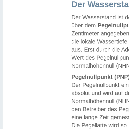
Der Wasserst
Der Wasserstand ist d
über dem
Pegelnullp
Zentimeter angegeben
die lokale Wassertie
aus. Erst durch die A
Wert des Pegelnullpun
Normalhöhennull (NHN
Pegelnullpunkt (PNP)
Der Pegelnullpunkt ei
absolut und wird auf
Normalhöhennull (NHN
den Betreiber des Pege
eine lange Zeit geme
Die Pegellatte wird s