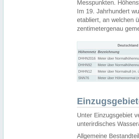
Messpunkten. Höhensy
Im 19. Jahrhundert wu
etabliert, an welchen 
zentimetergenau gem
Deutschland
Höhennetz
Bezeichnung
DHHN2016
Meter über Normalhöhennul
DHHN92
Meter über Normalhöhennul
DHHN12
Meter über Normalnull (m. 
SNN76
Meter über Höhennormal (m
Einzugsgebiet
Unter Einzugsgebiet v
unterirdisches Wasser
Allgemeine Bestandtei