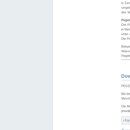
in Ze
umgeb
des W
Pegel
Der P
in Me
unter
Die Pe
Beisp
Wasse
Pegeln
Dow
PEGEL
Bei d
Messf
Die M
jeweil
ℹ️ F