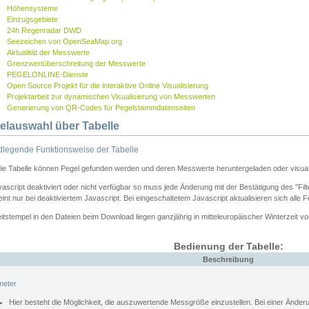
Höhensysteme
Einzugsgebiete
24h Regenradar DWD
Seezeichen von OpenSeaMap.org
Aktualität der Messwerte
Grenzwertüberschreitung der Messwerte
PEGELONLINE-Dienste
Open Source Projekt für die interaktive Online Visualisierung
Projektarbeit zur dynamischen Visualisierung von Messwerten
Generierung von QR-Codes für Pegelstammdatenseiten
elauswahl über Tabelle
legende Funktionsweise der Tabelle
die Tabelle können Pegel gefunden werden und deren Messwerte heruntergeladen oder visuali
vascript deaktiviert oder nicht verfügbar so muss jede Änderung mit der Bestätigung des "Filt
int nur bei deaktiviertem Javascript. Bei eingeschaltetem Javascript aktualisieren sich alle 
itstempel in den Dateien beim Download liegen ganzjährig in mitteleuropäischer Winterzeit vo
Bedienung der Tabelle:
Beschreibung
meter
Hier besteht die Möglichkeit, die auszuwertende Messgröße einzustellen. Bei einer Ände