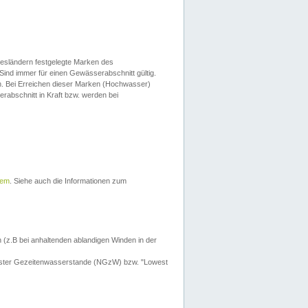
esländern festgelegte Marken des
Sind immer für einen Gewässerabschnitt gültig.
. Bei Erreichen dieser Marken (Hochwasser)
erabschnitt in Kraft bzw. werden bei
tem
. Siehe auch die Informationen zum
 (z.B bei anhaltenden ablandigen Winden in der
drigster Gezeitenwasserstande (NGzW) bzw. "Lowest