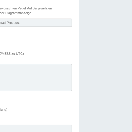
wünschten Pegel. Auf der jeweiligen
 der Diagrammanzeige.
load-Prozess.
MEZ/MESZ zu UTC)
lung)