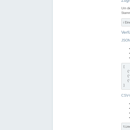
Zugr
Um di
Stamm
ℹ️ Ei
Verf
JSON
[

  {
  {
  {
]
CSV-
tim