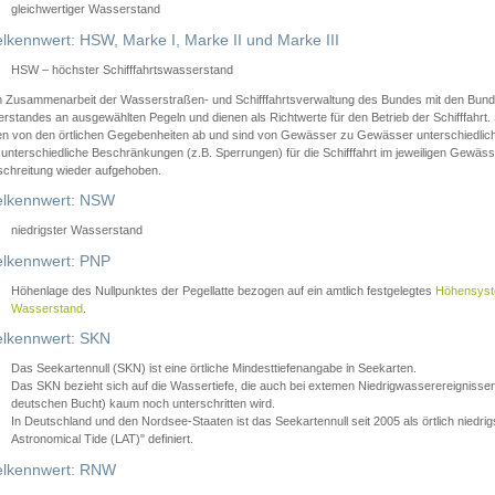
gleichwertiger Wasserstand
lkennwert: HSW, Marke I, Marke II und Marke III
HSW – höchster Schifffahrtswasserstand
in Zusammenarbeit der Wasserstraßen- und Schifffahrtsverwaltung des Bundes mit den Bund
standes an ausgewählten Pegeln und dienen als Richtwerte für den Betrieb der Schifffahrt. 
n von den örtlichen Gegebenheiten ab und sind von Gewässer zu Gewässer unterschiedlich
 unterschiedliche Beschränkungen (z.B. Sperrungen) für die Schifffahrt im jeweiligen Gewäss
schreitung wieder aufgehoben.
lkennwert: NSW
niedrigster Wasserstand
lkennwert: PNP
Höhenlage des Nullpunktes der Pegellatte bezogen auf ein amtlich festgelegtes
Höhensys
Wasserstand
.
lkennwert: SKN
Das Seekartennull (SKN) ist eine örtliche Mindesttiefenangabe in Seekarten.
Das SKN bezieht sich auf die Wassertiefe, die auch bei extemen Niedrigwasserereignissen
deutschen Bucht) kaum noch unterschritten wird.
In Deutschland und den Nordsee-Staaten ist das Seekartennull seit 2005 als örtlich nie
Astronomical Tide (LAT)" definiert.
lkennwert: RNW