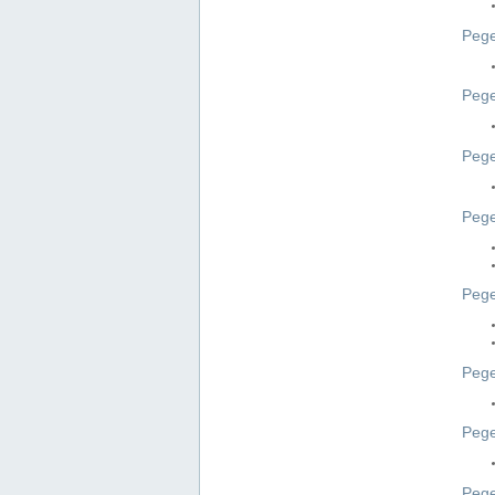
Pege
Pege
Peg
Pege
Pege
Pege
Pege
Peg