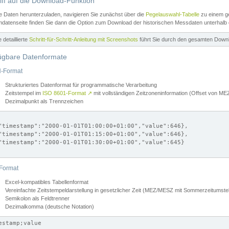
iff auf die Download-Funktion
e Daten herunterzuladen, navigieren Sie zunächst über die
Pegelauswahl-Tabelle
zu einem ge
datenseite finden Sie dann die Option zum Download der historischen Messdaten unterhalb
ne detaillierte
Schritt-für-Schritt-Anleitung mit Screenshots
führt Sie durch den gesamten Down
ügbare Datenformate
-Format
Strukturiertes Datenformat für programmatische Verarbeitung
Zeitstempel im
ISO 8601-Format
↗
mit vollständigen Zeitzoneninformation (Offset von 
Dezimalpunkt als Trennzeichen
"timestamp":"2000-01-01T01:00:00+01:00","value":646},

"timestamp":"2000-01-01T01:15:00+01:00","value":646},

"timestamp":"2000-01-01T01:30:00+01:00","value":645}

Format
Excel-kompatibles Tabellenformat
Vereinfachte Zeitstempeldarstellung in gesetzlicher Zeit (MEZ/MESZ mit Sommerzeitumstel
Semikolon als Feldtrenner
Dezimalkomma (deutsche Notation)
estamp;value
