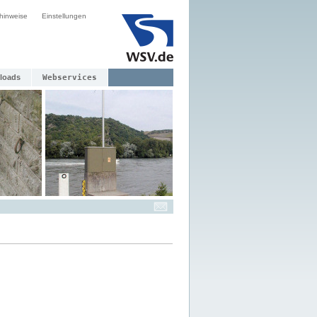
hinweise
Einstellungen
loads
Webservices