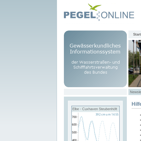
Start
Newsle
Hilf
Elbe - Cuxhaven Steubenhöft