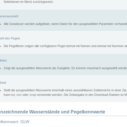
Selektionen im Menü zurückgesetzt.
sserauswahl
Alle Gewässer werden aufgelistet, wenn Daten für den ausgewählten Parameter vorhande
ahl des Pegels
Die Pegellisten zeigen alle verfügbaren Pegel einmal mit Namen und einmal mit Nummer a
inien
Zeigt die ausgewählten Messwerte als Ganglinie. Es können maximal 6 ausgewählt werde
load
Stellt die ausgewählten Messwerte innerhalb eines auswählbaren Zeitbereichs in einer Zi
kann txt, csv oder zrxp verwendet werden. Die Zeitangabe in den Download-Dateien ist 
nzeichnende Wasserstände und Pegelkennwerte
lkennwert: GLW