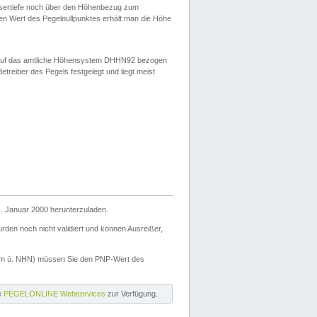
ssertiefe noch über den Höhenbezug zum
en Wert des Pegelnullpunktes erhält man die Höhe
d auf das amtliche Höhensystem DHHN92 bezogen
reiber des Pegels festgelegt und liegt meist
. Januar 2000 herunterzuladen.
den noch nicht validiert und können Ausreißer,
(m ü. NHN) müssen Sie den PNP-Wert des
ie
PEGELONLINE Webservices
zur Verfügung.