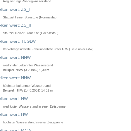
Regulierungs-Niedrigwasserstand
lkennwert: ZS_I
Stauziel I einer Staustufe (Normalstau)
lkennwert: ZS_II
Stauziel II einer Staustufe (Höchststau)
elkennwert: TUGLW
Verkehrsgesicherte Fahrrinnentiefe unter GlW (Tiefe unter GlW)
lkennwert: NNW
niedrigster bekannter Wasserstand
Beispiel: NNW (3.2.1942) 9,30 m
lkennwert: HHW
höchster bekannter Wasserstand
Beispiel: HHW (14.8.2001) 14,31 m
lkennwert: NW
niedrigster Wasserstand in einer Zeitspanne
lkennwert: HW
höchster Wasserstand in einer Zeitspanne
elkennwert: MNW