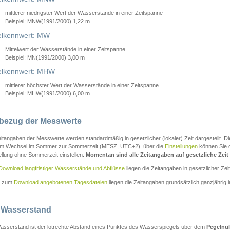
mittlerer niedrigster Wert der Wasserstände in einer Zeitspanne
Beispiel: MNW(1991/2000) 1,22 m
lkennwert: MW
Mittelwert der Wasserstände in einer Zeitspanne
Beispiel: MN(1991/2000) 3,00 m
elkennwert: MHW
mittlerer höchster Wert der Wasserstände in einer Zeitspanne
Beispiel: MHW(1991/2000) 6,00 m
tbezug der Messwerte
itangaben der Messwerte werden standardmäßig in gesetzlicher (lokaler) Zeit dargestellt. D
em Wechsel im Sommer zur Sommerzeit (MESZ, UTC+2). über die
Einstellungen
können Sie d
ellung ohne Sommerzeit einstellen.
Momentan sind alle Zeitangaben auf gesetzliche Zeit e
Download langfristiger Wasserstände und Abflüsse
liegen die Zeitangaben in gesetzlicher Zeit
n zum
Download angebotenen Tagesdateien
liegen die Zeitangaben grundsätzlich ganzjährig in
 Wasserstand
asserstand ist der lotrechte Abstand eines Punktes des Wasserspiegels über dem
Pegelnul