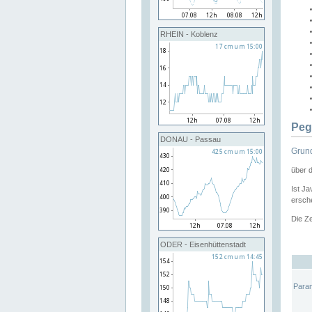
RHEIN - Koblenz
Peg
DONAU - Passau
Grund
über 
Ist Ja
ersche
Die Ze
ODER - Eisenhüttenstadt
Para