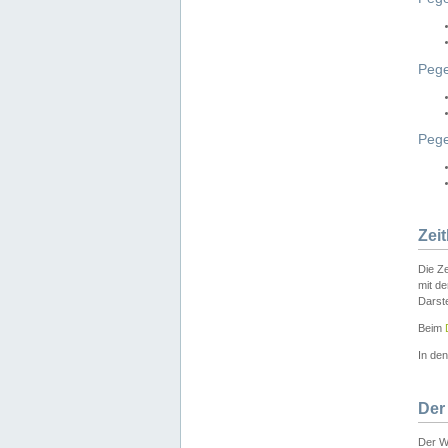
Pege
Peg
Zei
Die Ze
mit d
Darst
Beim
In de
Der
Der W