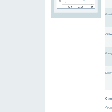
Gewä
Ausw
Gangl
Down
Ken
Pege