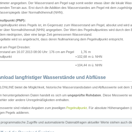
ntimeter angegeben. Der Wasserstand am Pegel sagt somit weder etwas über die lokale Wa
enden Terrain aus. Erst durch die Addition des Wasserstandes am Pegel mit dem zugehörig
asserspiegels über Normalhöhennull (NHN).
nullpunkt (PNP):
egelnullpunkt eines Pegels ist, im Gegensatz zum Wasserstand am Pegel, absolut und wir
ter über Normalhöhennull (NHN) angegeben. Der Wert des Pegelnullpunktes wird durch den Bet
 dem niedrigsten, über eine lange Zeit gemessenen Wasserstand.
gellatte wird so angebracht, dass deren Nullmarkierung dem Pegelnullpunkt entspricht.
iel am Pegel Dresden:
rstand am 16.07.2013 08:00 Uhr: 176 cm am Pegel
1,76
m
ullpunkt
+
102,68
m ü. NHN
=
104,44
m ü. NHN
nload langfristiger Wasserstände und Abflüsse
ONLINE bietet die Möglichkeit, historische Wasserstandsdaten und Abflusswerte seit dem 1
en heruntergeladenen Daten handelt es sich um
ungeprüfte Rohdaten
. Diese Messwerte wur
ehler oder andere Unregelmäßigkeiten enthalten.
esswerte sind relative Angaben zum jeweiligen
Pegelnullpunkt
. Für absolute Höhenangaben 
igen Pegels addieren.
ür programmatische Zugriffe und automatisierte Datenabfragen aktueller Werte stehen auch d