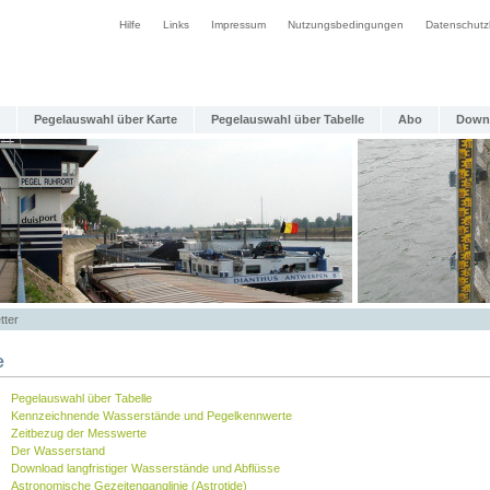
Hilfe
Links
Impressum
Nutzungsbedingungen
Datenschutz
Pegelauswahl über Karte
Pegelauswahl über Tabelle
Abo
Down
tter
e
Pegelauswahl über Tabelle
Kennzeichnende Wasserstände und Pegelkennwerte
Zeitbezug der Messwerte
Der Wasserstand
Download langfristiger Wasserstände und Abflüsse
Astronomische Gezeitenganglinie (Astrotide)