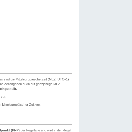
ies sind die Mitteleuropäische Zeit (MEZ, UTC+1)
ie Zeitangaben auch auf ganzjährige MEZ-
ingestellt.
 vor.
 Mitteleuropäischer Zeit vor.
lpunkt (PNP)
der Pegellatte und wird in der Regel