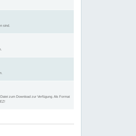
n sind.
n.
n.
p Datei zum Download zur Verfügung. Als Format
MEZ!