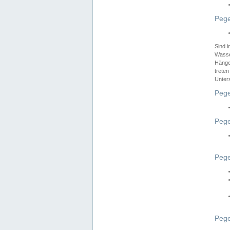
Pege
Sind 
Wasser
Hänge
treten
Unter
Pege
Pege
Pege
Pege