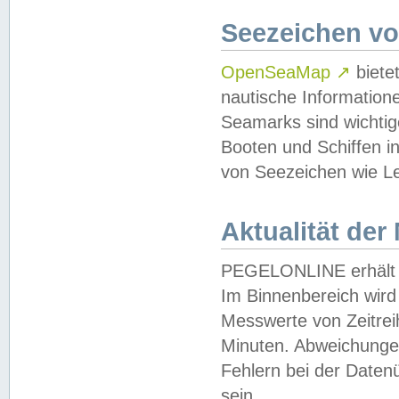
Seezeichen v
OpenSeaMap
↗
biete
nautische Information
Seamarks sind wichtig
Booten und Schiffen i
von Seezeichen wie Le
Aktualität der
PEGELONLINE erhält u
Im Binnenbereich wird 
Messwerte von Zeitreih
Minuten. Abweichungen
Fehlern bei der Daten
sein.