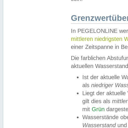
Grenzwertüber
In PEGELONLINE werde
mittleren niedrigsten
einer Zeitspanne in Be
Die farblichen Abstuf
aktuellen Wasserstand
Ist der aktuelle 
als
niedriger Was
Liegt der aktue
gilt dies als
mittle
mit
Grün
dargestel
Wasserstände obe
Wasserstand
und