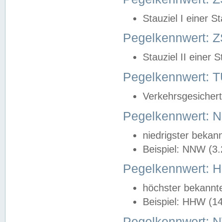
Stauziel I einer S
Pegelkennwert: Z
Stauziel II einer 
Pegelkennwert:
Verkehrsgesichert
Pegelkennwert:
niedrigster bekan
Beispiel: NNW (3
Pegelkennwert:
höchster bekannt
Beispiel: HHW (1
Pegelkennwert: 