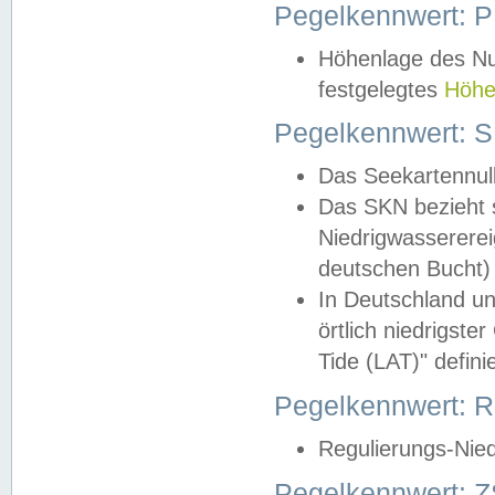
Pegelkennwert: 
Höhenlage des Nul
festgelegtes
Höhe
Pegelkennwert: 
Das Seekartennull
Das SKN bezieht s
Niedrigwassererei
deutschen Bucht) 
In Deutschland un
örtlich niedrigst
Tide (LAT)" definie
Pegelkennwert:
Regulierungs-Nie
Pegelkennwert: Z