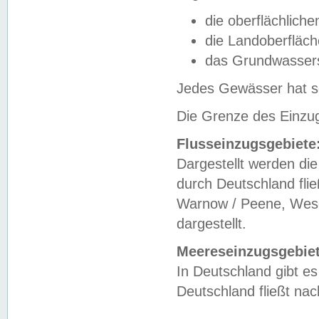
die oberflächlich
die Landoberfläc
das Grundwasser
Jedes Gewässer hat se
Die Grenze des Einzug
Flusseinzugsgebiete
Dargestellt werden die
durch Deutschland fli
Warnow / Peene, Weser
dargestellt.
Meereseinzugsgebiet
In Deutschland gibt 
Deutschland fließt n