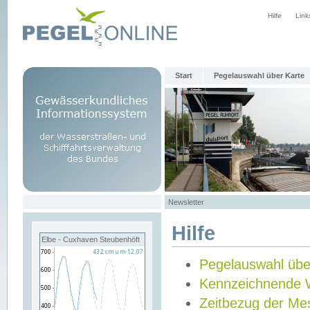
Hilfe
Link
Start
Pegelauswahl über Karte
Newsletter
Hilfe
Elbe - Cuxhaven Steubenhöft
Pegelauswahl übe
Kennzeichnende 
Zeitbezug der Me