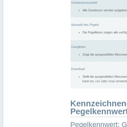
Gewässerauswahl
Alle Gewässer werden aufgelist
Auswahl des Pegels
Die Pegellisten zeigen alle ver
Ganglinien
Zeigt die ausgewählten Messwer
Download
Stellt die ausgewählten Messwer
kann txt, csv oder zrxp verwen
Kennzeichnen
Pegelkennwer
Pegelkennwert: 