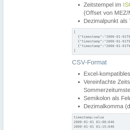
Zeitstempel im
IS
(Offset von MEZ
Dezimalpunkt als
[

  {"timestamp":"2000-01-01T0
  {"timestamp":"2000-01-01T0
  {"timestamp":"2000-01-01T0
]
CSV-Format
Excel-kompatibles
Vereinfachte Zeit
Sommerzeitumstel
Semikolon als Fel
Dezimalkomma (de
timestamp;value

2000-01-01 01:00;646

2000-01-01 01:15;646
