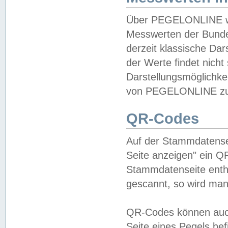
Über PEGELONLINE wer
Messwerten der Bundes
derzeit klassische Da
der Werte findet nicht 
Darstellungsmöglichkei
von PEGELONLINE zu 
QR-Codes
Auf der Stammdatensei
Seite anzeigen" ein Q
Stammdatenseite enthä
gescannt, so wird man
QR-Codes können auc
Seite eines Pegels be