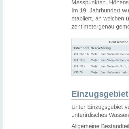
Messpunkten. Höhensy
Im 19. Jahrhundert wu
etabliert, an welchen 
zentimetergenau gem
Deutschland
Höhennetz
Bezeichnung
DHHN2016
Meter über Normalhöhennul
DHHN92
Meter über Normalhöhennul
DHHN12
Meter über Normalnull (m. 
SNN76
Meter über Höhennormal (m
Einzugsgebiet
Unter Einzugsgebiet v
unterirdisches Wasser
Allgemeine Bestandtei