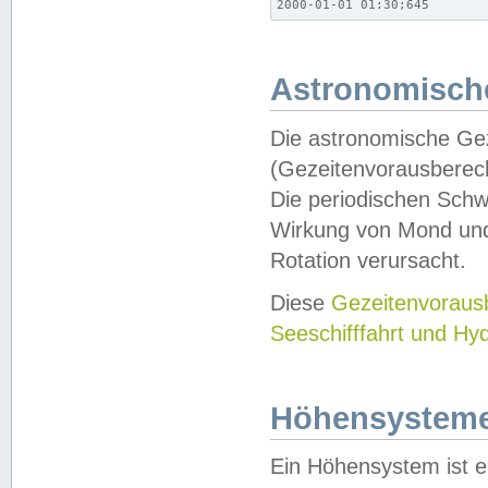
2000-01-01 01:30;645
Astronomische
Die astronomische Gez
(Gezeitenvorausberec
Die periodischen Schw
Wirkung von Mond und
Rotation verursacht.
Diese
Gezeitenvorau
Seeschifffahrt und Hy
Höhensystem
Ein Höhensystem ist e