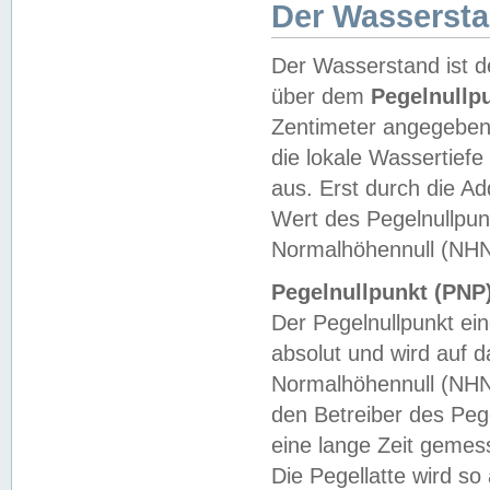
Der Wasserst
Der Wasserstand ist d
über dem
Pegelnullp
Zentimeter angegeben
die lokale Wassertie
aus. Erst durch die A
Wert des Pegelnullpun
Normalhöhennull (NHN
Pegelnullpunkt (PNP)
Der Pegelnullpunkt ei
absolut und wird auf
Normalhöhennull (NHN
den Betreiber des Pege
eine lange Zeit geme
Die Pegellatte wird s