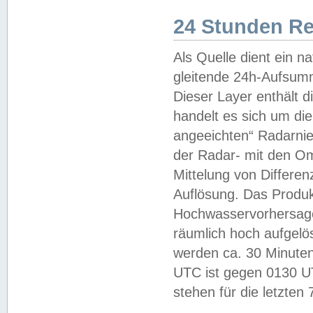
24 Stunden R
Als Quelle dient ein n
gleitende 24h-Aufsum
Dieser Layer enthält
handelt es sich um di
angeeichten“ Radarnie
der Radar- mit den O
Mittelung von Differe
Auflösung. Das Produk
Hochwasservorhersagez
räumlich hoch aufgelö
werden ca. 30 Minuten
UTC ist gegen 0130 UTC
stehen für die letzten