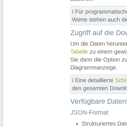
ℹ️ Für programmatisch
Werte stehen auch d
Zugriff auf die D
Um die Daten herunter
Tabelle
zu einem gewün
Sie dann die Option z
Diagrammanzeige.
ℹ️ Eine detaillierte
Schr
den gesamten Downlo
Verfügbare Daten
JSON-Format
Strukturiertes Da