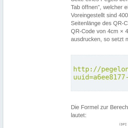
Tab öffnen", welcher 
Voreingestellt sind 4
Seitenlänge des QR-C
QR-Code von 4cm × 4c
ausdrucken, so setzt 
http://pegelo
uuid=a6ee8177
Die Formel zur Berech
lautet:
			(DPI × Druckkantenlänge in cm) ÷ 2,54 = Kantenlänge in Pixel
