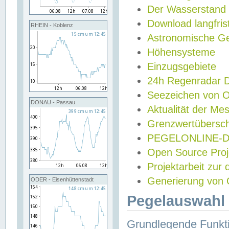
Der Wasserstand
Download langfris
RHEIN - Koblenz
Astronomische Gez
Höhensysteme
Einzugsgebiete
24h Regenradar
Seezeichen von 
DONAU - Passau
Aktualität der Me
Grenzwertübersch
PEGELONLINE-Di
Open Source Projek
Projektarbeit zur
Generierung von 
ODER - Eisenhüttenstadt
Pegelauswahl 
Grundlegende Funkti