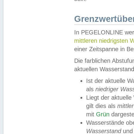
Grenzwertüber
In PEGELONLINE werde
mittleren niedrigsten
einer Zeitspanne in Be
Die farblichen Abstuf
aktuellen Wasserstand
Ist der aktuelle 
als
niedriger Was
Liegt der aktue
gilt dies als
mittle
mit
Grün
dargestel
Wasserstände obe
Wasserstand
und