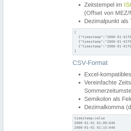
Zeitstempel im
IS
(Offset von MEZ
Dezimalpunkt als
[

  {"timestamp":"2000-01-01T0
  {"timestamp":"2000-01-01T0
  {"timestamp":"2000-01-01T0
]
CSV-Format
Excel-kompatibles
Vereinfachte Zeit
Sommerzeitumstel
Semikolon als Fel
Dezimalkomma (de
timestamp;value

2000-01-01 01:00;646

2000-01-01 01:15;646
