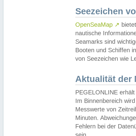
Seezeichen v
OpenSeaMap
↗
biete
nautische Information
Seamarks sind wichtig
Booten und Schiffen i
von Seezeichen wie Le
Aktualität der
PEGELONLINE erhält u
Im Binnenbereich wird 
Messwerte von Zeitreih
Minuten. Abweichungen
Fehlern bei der Daten
sein.