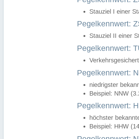
Stauziel I einer S
Pegelkennwert: Z
Stauziel II einer 
Pegelkennwert:
Verkehrsgesichert
Pegelkennwert:
niedrigster bekan
Beispiel: NNW (3
Pegelkennwert:
höchster bekannt
Beispiel: HHW (1
Pegelkennwert: 