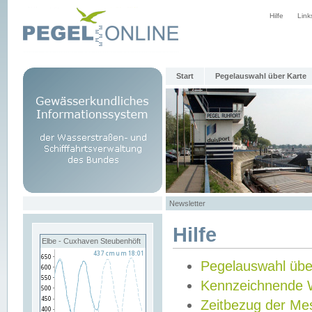
Hilfe
Link
Start
Pegelauswahl über Karte
Newsletter
Hilfe
Elbe - Cuxhaven Steubenhöft
Pegelauswahl übe
Kennzeichnende 
Zeitbezug der Me