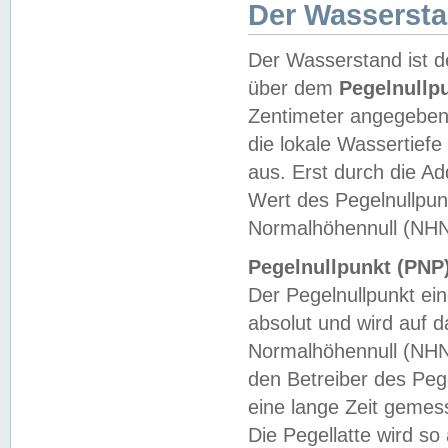
Der Wasserst
Der Wasserstand ist d
über dem
Pegelnullp
Zentimeter angegeben
die lokale Wassertie
aus. Erst durch die A
Wert des Pegelnullpun
Normalhöhennull (NHN
Pegelnullpunkt (PNP)
Der Pegelnullpunkt ei
absolut und wird auf
Normalhöhennull (NHN
den Betreiber des Pege
eine lange Zeit geme
Die Pegellatte wird s