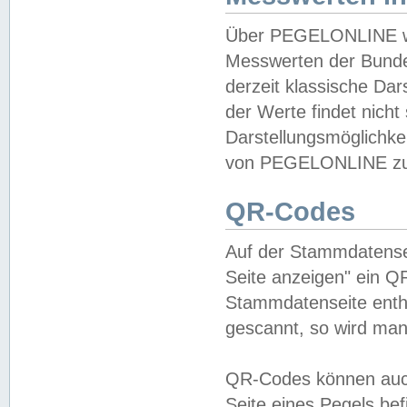
Über PEGELONLINE wer
Messwerten der Bundes
derzeit klassische Da
der Werte findet nicht 
Darstellungsmöglichkei
von PEGELONLINE zu 
QR-Codes
Auf der Stammdatensei
Seite anzeigen" ein Q
Stammdatenseite enthä
gescannt, so wird man
QR-Codes können auc
Seite eines Pegels be