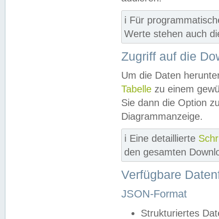
ℹ️ Für programmatisch
Werte stehen auch d
Zugriff auf die D
Um die Daten herunter
Tabelle
zu einem gewün
Sie dann die Option z
Diagrammanzeige.
ℹ️ Eine detaillierte
Schr
den gesamten Downlo
Verfügbare Daten
JSON-Format
Strukturiertes Da