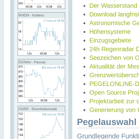
Der Wasserstand
Download langfris
RHEIN - Koblenz
Astronomische Gez
Höhensysteme
Einzugsgebiete
24h Regenradar
Seezeichen von 
DONAU - Passau
Aktualität der Me
Grenzwertübersch
PEGELONLINE-Di
Open Source Projek
Projektarbeit zur
Generierung von 
ODER - Eisenhüttenstadt
Pegelauswahl 
Grundlegende Funkti