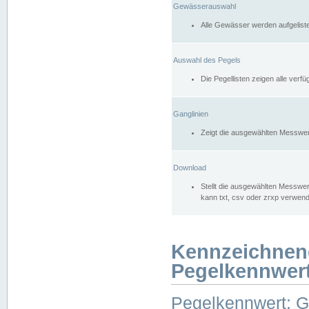
Gewässerauswahl
Alle Gewässer werden aufgelist
Auswahl des Pegels
Die Pegellisten zeigen alle ver
Ganglinien
Zeigt die ausgewählten Messwer
Download
Stellt die ausgewählten Messwer
kann txt, csv oder zrxp verwen
Kennzeichnen
Pegelkennwer
Pegelkennwert: 