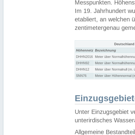
Messpunkten. Höhensy
Im 19. Jahrhundert wu
etabliert, an welchen 
zentimetergenau gem
Deutschland
Höhennetz
Bezeichnung
DHHN2016
Meter über Normalhöhennul
DHHN92
Meter über Normalhöhennul
DHHN12
Meter über Normalnull (m. 
SNN76
Meter über Höhennormal (m
Einzugsgebiet
Unter Einzugsgebiet v
unterirdisches Wasser
Allgemeine Bestandtei