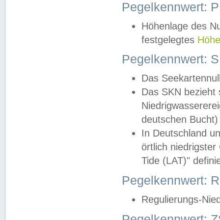
Pegelkennwert: 
Höhenlage des Nul
festgelegtes
Höhe
Pegelkennwert: 
Das Seekartennull
Das SKN bezieht s
Niedrigwassererei
deutschen Bucht) 
In Deutschland un
örtlich niedrigst
Tide (LAT)" definie
Pegelkennwert:
Regulierungs-Nie
Pegelkennwert: Z