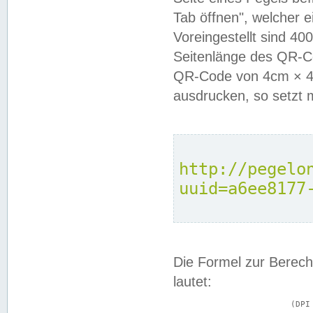
Tab öffnen", welcher 
Voreingestellt sind 4
Seitenlänge des QR-C
QR-Code von 4cm × 4c
ausdrucken, so setzt 
http://pegelo
uuid=a6ee8177
Die Formel zur Berech
lautet:
			(DPI × Druckkantenlänge in cm) ÷ 2,54 = Kantenlänge in Pixel
