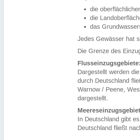
die oberflächlich
die Landoberfläc
das Grundwasser
Jedes Gewässer hat se
Die Grenze des Einzug
Flusseinzugsgebiete
Dargestellt werden die
durch Deutschland fli
Warnow / Peene, Weser
dargestellt.
Meereseinzugsgebiet
In Deutschland gibt 
Deutschland fließt n