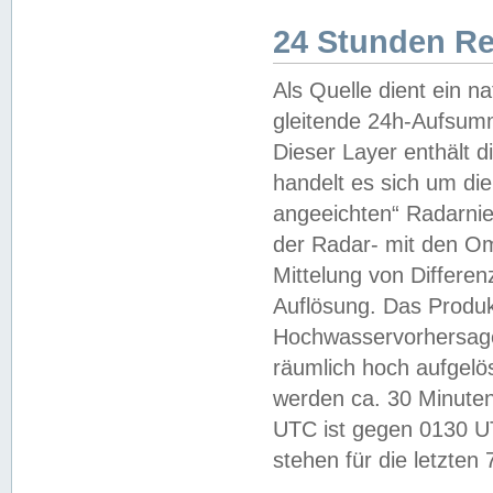
24 Stunden R
Als Quelle dient ein n
gleitende 24h-Aufsum
Dieser Layer enthält
handelt es sich um di
angeeichten“ Radarnie
der Radar- mit den O
Mittelung von Differe
Auflösung. Das Produk
Hochwasservorhersagez
räumlich hoch aufgelö
werden ca. 30 Minuten
UTC ist gegen 0130 UTC
stehen für die letzten